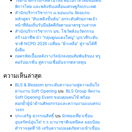
วิจัย-นวัตกรรม-เทคโนโลยี คือโอกาสใหม่ของคน
พิการไทย และพลังขับเคลื่อนเศรษฐกิจประเทศ
สำนักบริการวิชาการ ม.ขอนแก่น จัดอบรม
หลักสูตร “ดับเพลิงขั้นต้น” ยกระดับศักยภาพเจ้า
หน้าที่ท้องถิ่นรับมืออัคคีภัยตามมาตรฐานสากล
สำนักบริการวิชาการ มข. โชว์พลังนวัตกรรม
สร้างอาชีพ นำ “กลุ่มคูณแดงใหญ่” บุกเวทีระดับ
ชาติ NCPD 2026 เปลี่ยน “ผ้าเหลือ” สู่รายได้ที่
ยั่งยืน
ถอดรหัสเบื้องหลังรางวัลนักลงทุนสัมพันธ์ของ ทรู
คอร์ปอเรชั่น สู่ความเชื่อมั่นจากตลาดทุน
ความเห็นล่าสุด
BLS & Blossom ยกระดับความงามสู่ความมั่นใจ
ผ่านงาน Soft Opening
บน
BLS Group จัดงาน
Soft Opening Event ขอบคุณคนไข้ พร้อม
ตอกย้ำผู้นำด้านศัลยกรรมและความงามแบบครบ
วงจร
ประเสริฐ สุวรรณสิทธิ์
บน
นักท่องเที่ยวเขื่อน
อุบลรัตน์อุ่นใจ! ร.ร.นานาชาติเมทนีดล มอบป้อม
ตำรวจจุดที่ 16 เสริมความปลอดภัยทางเข้าเขื่อน