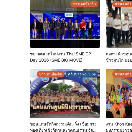
ข่าวเด่นท้องถิ่น
ข่าวเด่นท้อง
ขยายตลาดใหม่งาน Thai SME GP
หอการค้าขอนแก
Day 2026 (SME BIG MOVE)
ข้าวมันไก่ มอ
ประจำปี 2569 
คุณภาพ ยกระ
ข่าวเด่นท้องถิ่น
คลิปข่าว youtube
ข่าวเด่นท้อง
เชื่อมั่นให้ผู้บร
ขอนแก่นจัดกิจกรรมเดิน-วิ่ง เชื่อมการ
งาน Khon Kae
ท่องเที่ยวเชิงกีฬาและวัฒนธรรม จัด
มหกรรมเยาว