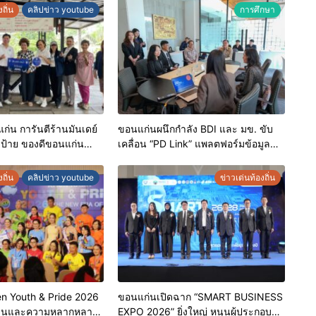
ถิ่น
คลิปข่าว youtube
การศึกษา
่น การันตีร้านมันเดย์
ขอนแก่นผนึกกำลัง BDI และ มข. ขับ
บป้าย ของดีขอนแก่น
เคลื่อน “PD Link” แพลตฟอร์มข้อมูล
เชิดชูผู้ประกอบการ
เมืองอัจฉริยะ มุ่งเป้าการบริหารงานบน
ดับมาตรฐาน สร้างความ
ฐานข้อมูลที่แม่นยำและยั่งยืน
ถิ่น
คลิปข่าว youtube
ข่าวเด่นท้องถิ่น
ิโภค
n Youth & Pride 2026
ขอนแก่นเปิดฉาก “SMART BUSINESS
ชนและความหลากหลาย
EXPO 2026” ยิ่งใหญ่ หนุนผู้ประกอบ