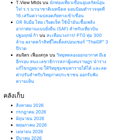
T.View Mtds
บน
นักท่องเที่ยวเขื่อนอุบลรัตน์อุ่น
ใจ! ร.ร.นานาชาติเมทนีดล มอบป้อมตำรวจจุดที่
16 เสริมความปลอดภัยทางเข้าเขื่อน
OR จับมือ ไทย เวียตเจ็ท ใช้น้ำมันเชื้อเพลิง
อากาศยานแบบยั่งยืน (SAF) สำหรับเที่ยวบิน
ปฐมฤกษ์ ก้า
บน
สะเทือนวงการ! PTG ทุ่ม 300
ล้าน ผงาดคว้าสิทธิ์ไตเติ้ลสปอนเซอร์ “ThaiGP” 3
ปีรวด
สมจิตร เฟื่องสกุล
บน
วิทยุทดลองออกอากาศ มีเฮ
อีกรอบ สนง.เลขาธิการสภาผู้แทนราษฎร นำร่าง
แก้ไขกฎหมาย ให้วิทยุชุมชนหารายได้ได้ และลด
ค่าปรับสำหรับวิทยุภาคประชาชน ออกรับฟัง
ความเห็น
คลังเก็บ
สิงหาคม 2026
กรกฎาคม 2026
มิถุนายน 2026
พฤษภาคม 2026
เมษายน 2026
มีนาคม 2026