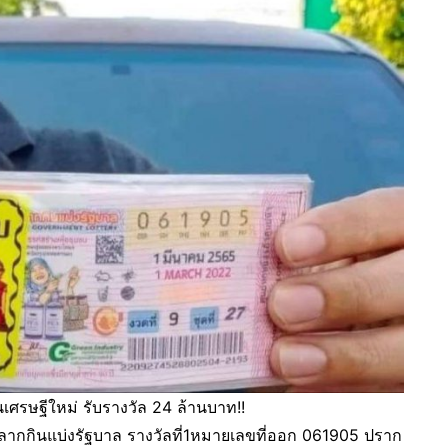
นเศรษฐีใหม่ รับรางวัล 24 ล้านบาท!!
ออกสลากกินแบ่งรัฐบาล รางวัลที่1หมายเลขที่ออก 061905 ปราก