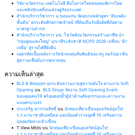
วิจัย-นวัตกรรม-เทคโนโลยี คือโอกาสใหม่ของคนพิการไทย
และพลังขับเคลื่อนเศรษฐกิจประเทศ
สำนักบริการวิชาการ ม.ขอนแก่น จัดอบรมหลักสูตร “ดับเพลิง
ขั้นต้น” ยกระดับศักยภาพเจ้าหน้าที่ท้องถิ่นรับมืออัคคีภัยตาม
มาตรฐานสากล
สำนักบริการวิชาการ มข. โชว์พลังนวัตกรรมสร้างอาชีพ นำ
“กลุ่มคูณแดงใหญ่” บุกเวทีระดับชาติ NCPD 2026 เปลี่ยน “ผ้า
เหลือ” สู่รายได้ที่ยั่งยืน
ถอดรหัสเบื้องหลังรางวัลนักลงทุนสัมพันธ์ของ ทรู คอร์ปอเรชั่น
สู่ความเชื่อมั่นจากตลาดทุน
ความเห็นล่าสุด
BLS & Blossom ยกระดับความงามสู่ความมั่นใจ ผ่านงาน Soft
Opening
บน
BLS Group จัดงาน Soft Opening Event
ขอบคุณคนไข้ พร้อมตอกย้ำผู้นำด้านศัลยกรรมและความงาม
แบบครบวงจร
ประเสริฐ สุวรรณสิทธิ์
บน
นักท่องเที่ยวเขื่อนอุบลรัตน์อุ่นใจ!
ร.ร.นานาชาติเมทนีดล มอบป้อมตำรวจจุดที่ 16 เสริมความ
ปลอดภัยทางเข้าเขื่อน
T.View Mtds
บน
นักท่องเที่ยวเขื่อนอุบลรัตน์อุ่นใจ!
ร.ร.นานาชาติเมทนีดล มอบป้อมตำรวจจุดที่ 16 เสริมความ