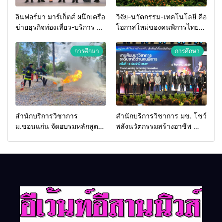
อินฟอร์มา มาร์เก็ตส์ ผนึกเครือ
วิจัย-นวัตกรรม-เทคโนโลยี คือ
ข่ายธุรกิจท่องเที่ยว-บริการ จัด
โอกาสใหม่ของคนพิการไทย
Food & Hospitality Thailand
และพลังขับเคลื่อนเศรษฐกิจ
2026 เชื่อม 4 งานใหญ่ สร้าง
ประเทศ
การศึกษา
การศึกษา
โอกาสธุรกิจครบวงจร ด้วย
ครับ
สำนักบริการวิชาการ
สำนักบริการวิชาการ มข. โชว์
ม.ขอนแก่น จัดอบรมหลักสูตร
พลังนวัตกรรมสร้างอาชีพ นำ
“ดับเพลิงขั้นต้น” ยกระดับ
“กลุ่มคูณแดงใหญ่” บุกเวที
ศักยภาพเจ้าหน้าที่ท้องถิ่น
ระดับชาติ NCPD 2026
รับมืออัคคีภัยตามมาตรฐาน
เปลี่ยน “ผ้าเหลือ” สู่รายได้ที่
สากล
ยั่งยืน