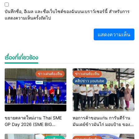
บันทึกชื่อ, อีเมล และชื่อเว็บไซต์ของฉันบนเบราว์เซอร์นี้ สำหรับการ
แสดงความเห็นครั้งถัดไป
เรื่องที่เกี่ยวข้อง
ข่าวเด่นท้องถิ่น
ข่าวเด่นท้องถิ่น
คลิปข่าว youtube
ขยายตลาดใหม่งาน Thai SME
หอการค้าขอนแก่น การันตีร้าน
GP Day 2026 (SME BIG
มันเดย์ข้าวมันไก่ มอบป้าย ของดี
MOVE)
ขอนแก่น ประจำปี 2569 เชิดชูผู้
ประกอบการคุณภาพ ยกระดับ