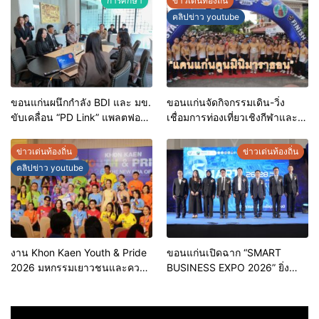
การศึกษา
ข่าวเด่นท้องถิ่น
มาตรฐาน สร้างความเชื่อมั่นให้ผู้
คลิปข่าว youtube
บริโภค
ขอนแก่นผนึกกำลัง BDI และ มข.
ขอนแก่นจัดกิจกรรมเดิน-วิ่ง
ขับเคลื่อน “PD Link” แพลตฟอร์ม
เชื่อมการท่องเที่ยวเชิงกีฬาและ
ข้อมูลเมืองอัจฉริยะ มุ่งเป้าการ
วัฒนธรรม จัด “แคนแก่นคูนมินิ
บริหารงานบนฐานข้อมูลที่
มาราธอน”
ข่าวเด่นท้องถิ่น
ข่าวเด่นท้องถิ่น
แม่นยำและยั่งยืน
คลิปข่าว youtube
งาน Khon Kaen Youth & Pride
ขอนแก่นเปิดฉาก “SMART
2026 มหกรรมเยาวชนและความ
BUSINESS EXPO 2026” ยิ่ง
หลากหลายทางเพศ จังหวัด
ใหญ่ หนุนผู้ประกอบการใช้ AI ยก
ขอนแก่น 2569
ระดับเศรษฐกิจดิจิทัลอีสาน