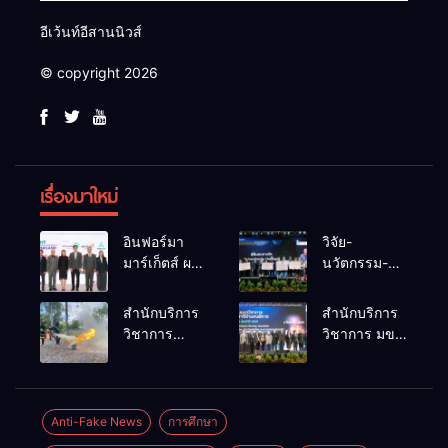
อีเว้นท์อีสานนิวส์
© copyright 2026
เรื่องมาใหม่
อินฟอร์มา
วิจัย-
มาร์เก็ตส์ ผนึก
นวัตกรรม-
เครือข่าย
เทคโนโลยี
ธุรกิจท่อง
คือโอกาสใหม่
สำนักบริการ
สำนักบริการ
เที่ยว-บริการ
ของคนพิการ
วิชาการ
วิชาการ มข.
จัด Food &
ไทย และพลัง
ม.ขอนแก่น
โชว์พลัง
Hospitality
ขับเคลื่อน
จัดอบรม
นวัตกรรม
Thailand
เศรษฐกิจ
หลักสูตร “ดับ
สร้างอาชีพ
2026 เชื่อม 4
ประเทศ
เพลิงขั้นต้น”
นำ “กลุ่มคูณ
Anti-Fake News
การศึกษา
งานใหญ่
ยกระดับ
แดงใหญ่” บุก