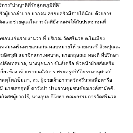
ร”นำญาติที่รักสู่ภพภูมิที่ดี”
รัวผู้ยากลำบาก ยากจน ครอบครัวมีรายได้น้อย ด้วยการ
วัดและช่วยดูแลในการจัดพิธีงานศพให้กับประชาชนที่
ัดขอนแก่นรายงานว่า ที่ บริเวณ วัดศรีนวล ต.ในเมือง
 นายกเทศมนตรีนครขอนแก่น มอบหมายให้ นายมนตรี สิงหปุณณ
โฆษิตวุฒิ สมาชิกสภาเทศบาล, นายกฤษณะ ทองดี ที่ปรึกษา
นักปลัดเทศบาล, นางนุชนภา ขันธ์เครือ หัวหน้าฝ่ายส่งเสริม
่ยวข้อง เข้ากราบนมัสการ พระครูปริยัติธรรมานุศาสก์
ฺโท/เข็มมา, ดร. ผู้ช่วยเจ้าอาวาสวัดศรีนวลเพื่อหารือ
โดยมี นายเศกฤทธิ์ ดาวังปา ประธานชุมชนชัยณรงค์สามัคคี,
นกิจศพผู้ยากไร้, นางอุบล ดีโยธา คณะกรรมการวัดศรีนวล