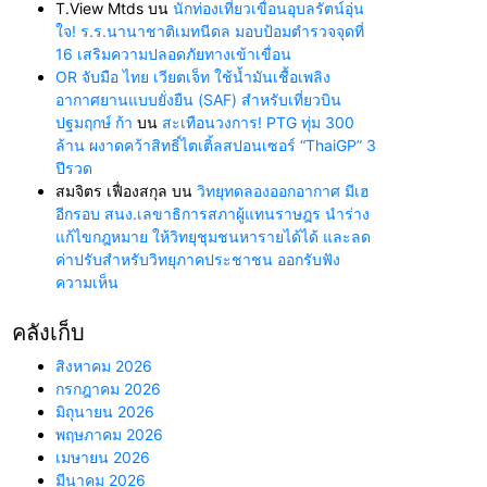
T.View Mtds
บน
นักท่องเที่ยวเขื่อนอุบลรัตน์อุ่น
ใจ! ร.ร.นานาชาติเมทนีดล มอบป้อมตำรวจจุดที่
16 เสริมความปลอดภัยทางเข้าเขื่อน
OR จับมือ ไทย เวียตเจ็ท ใช้น้ำมันเชื้อเพลิง
อากาศยานแบบยั่งยืน (SAF) สำหรับเที่ยวบิน
ปฐมฤกษ์ ก้า
บน
สะเทือนวงการ! PTG ทุ่ม 300
ล้าน ผงาดคว้าสิทธิ์ไตเติ้ลสปอนเซอร์ “ThaiGP” 3
ปีรวด
สมจิตร เฟื่องสกุล
บน
วิทยุทดลองออกอากาศ มีเฮ
อีกรอบ สนง.เลขาธิการสภาผู้แทนราษฎร นำร่าง
แก้ไขกฎหมาย ให้วิทยุชุมชนหารายได้ได้ และลด
ค่าปรับสำหรับวิทยุภาคประชาชน ออกรับฟัง
ความเห็น
คลังเก็บ
สิงหาคม 2026
กรกฎาคม 2026
มิถุนายน 2026
พฤษภาคม 2026
เมษายน 2026
มีนาคม 2026