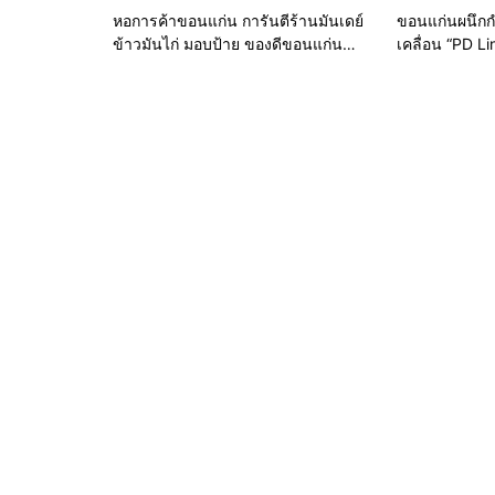
หอการค้าขอนแก่น การันตีร้านมันเดย์
ขอนแก่นผนึกก
ข้าวมันไก่ มอบป้าย ของดีขอนแก่น
เคลื่อน “PD L
ประจำปี 2569 เชิดชูผู้ประกอบการ
เมืองอัจฉริยะ
คุณภาพ ยกระดับมาตรฐาน สร้างความ
ฐานข้อมูลที่แม
เชื่อมั่นให้ผู้บริโภค