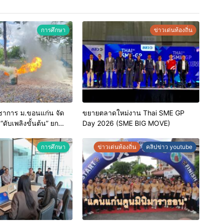
การศึกษา
ข่าวเด่นท้องถิ่น
ชาการ ม.ขอนแก่น จัด
ขยายตลาดใหม่งาน Thai SME GP
ดับเพลิงขั้นต้น” ยก
Day 2026 (SME BIG MOVE)
าหน้าที่ท้องถิ่นรับมือ
าตรฐานสากล
การศึกษา
ข่าวเด่นท้องถิ่น
คลิปข่าว youtube