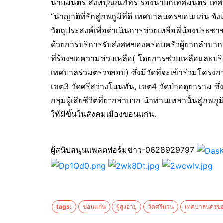
นายมนตรี สิงหปุณณภัทร รองนายกเทศมนตรี เทศบ
“นำญาติที่รักสู่ภพภูมิที่ดี เทศบาลนครขอนแก่น 
วัตถุประสงค์เพื่อดำเนินการช่วยเหลือพี่น้องปร
ด้วยการบริการรับส่งศพของครอบครัวผู้ยากลำบาก 
ที่ร้องขอความช่วยเหลือ( โดยการช่วยเหลือและ
เทศบาลร่วมตรวจสอบ) ซึ่งมีวัดที่จะเข้าร่วมโครงก
เขต3 วัดศรีสว่างโนนทัน, เขต4 วัดป่าอดุยาราม ซึ่ง
กลุ่มผู้เสียชีวิตที่ยากลำบาก นำท่านเหล่านั้นสู่ภ
ให้มีขึ้นในสังคมเมืองขอนแก่น.
ผู้สนับสนุนแพลตฟอร์มข่าว-0628929797
tags:
ขอนแก่น
ผู้สูงอายุ
วัดศรีนวน
เทศบาลนครขอ