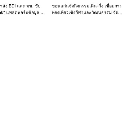
ำลัง BDI และ มข. ขับ
ขอนแก่นจัดกิจกรรมเดิน-วิ่ง เชื่อมการ
ink” แพลตฟอร์มข้อมูล
ท่องเที่ยวเชิงกีฬาและวัฒนธรรม จัด
 มุ่งเป้าการบริหารงานบน
“แคนแก่นคูนมินิมาราธอน”
่นยำและยั่งยืน