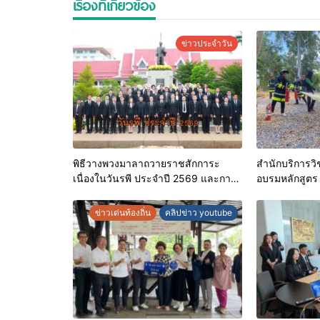
เรื่องที่เกี่ยวข้อง
ข่าวประจำวัน
พิธีวางพวงมาลาถวายราชสักการะ
สำนักบริการวิ
เนื่องในวันรพี ประจำปี 2569 และการ
อบรมหลักสูตร “
แข่งขันฟุตบอลวันรพี เพื่อเชื่อมความ
ระดับศักยภาพเจ้
สัมพันธ์อันดีของหน่วยงานใน
อัคคีภัยตามม
ข่าวเด่นท้องถิ่น
คลิปข่าว youtube
กระบวนการยุติธรรม