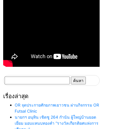
ค้นหา
สำหรับ:
เรื่องล่าสุด
OR จุดประกายศักยภาพเยาวชน ผ่านกิจกรรม OR
Futsal Clinic
นายกฯ อนุทิน เชิดชู 264 กำนัน ผู้ใหญ่บ้านยอด
เยี่ยม มอบแหนบทองคำ “รางวัลเกียรติยศแห่งการ