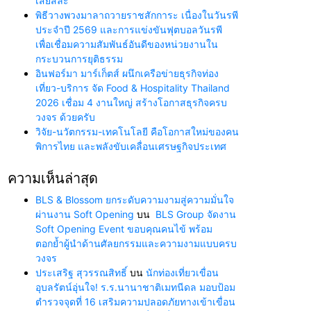
เสียสละ”
พิธีวางพวงมาลาถวายราชสักการะ เนื่องในวันรพี
ประจำปี 2569 และการแข่งขันฟุตบอลวันรพี
เพื่อเชื่อมความสัมพันธ์อันดีของหน่วยงานใน
กระบวนการยุติธรรม
อินฟอร์มา มาร์เก็ตส์ ผนึกเครือข่ายธุรกิจท่อง
เที่ยว-บริการ จัด Food & Hospitality Thailand
2026 เชื่อม 4 งานใหญ่ สร้างโอกาสธุรกิจครบ
วงจร ด้วยครับ
วิจัย-นวัตกรรม-เทคโนโลยี คือโอกาสใหม่ของคน
พิการไทย และพลังขับเคลื่อนเศรษฐกิจประเทศ
ความเห็นล่าสุด
BLS & Blossom ยกระดับความงามสู่ความมั่นใจ
ผ่านงาน Soft Opening
บน
BLS Group จัดงาน
Soft Opening Event ขอบคุณคนไข้ พร้อม
ตอกย้ำผู้นำด้านศัลยกรรมและความงามแบบครบ
วงจร
ประเสริฐ สุวรรณสิทธิ์
บน
นักท่องเที่ยวเขื่อน
อุบลรัตน์อุ่นใจ! ร.ร.นานาชาติเมทนีดล มอบป้อม
ตำรวจจุดที่ 16 เสริมความปลอดภัยทางเข้าเขื่อน