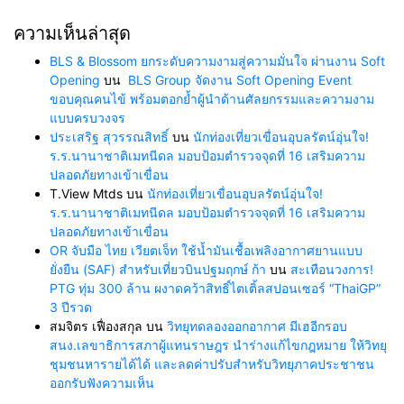
ความเห็นล่าสุด
BLS & Blossom ยกระดับความงามสู่ความมั่นใจ ผ่านงาน Soft
Opening
บน
BLS Group จัดงาน Soft Opening Event
ขอบคุณคนไข้ พร้อมตอกย้ำผู้นำด้านศัลยกรรมและความงาม
แบบครบวงจร
ประเสริฐ สุวรรณสิทธิ์
บน
นักท่องเที่ยวเขื่อนอุบลรัตน์อุ่นใจ!
ร.ร.นานาชาติเมทนีดล มอบป้อมตำรวจจุดที่ 16 เสริมความ
ปลอดภัยทางเข้าเขื่อน
T.View Mtds
บน
นักท่องเที่ยวเขื่อนอุบลรัตน์อุ่นใจ!
ร.ร.นานาชาติเมทนีดล มอบป้อมตำรวจจุดที่ 16 เสริมความ
ปลอดภัยทางเข้าเขื่อน
OR จับมือ ไทย เวียตเจ็ท ใช้น้ำมันเชื้อเพลิงอากาศยานแบบ
ยั่งยืน (SAF) สำหรับเที่ยวบินปฐมฤกษ์ ก้า
บน
สะเทือนวงการ!
PTG ทุ่ม 300 ล้าน ผงาดคว้าสิทธิ์ไตเติ้ลสปอนเซอร์ “ThaiGP”
3 ปีรวด
สมจิตร เฟื่องสกุล
บน
วิทยุทดลองออกอากาศ มีเฮอีกรอบ
สนง.เลขาธิการสภาผู้แทนราษฎร นำร่างแก้ไขกฎหมาย ให้วิทยุ
ชุมชนหารายได้ได้ และลดค่าปรับสำหรับวิทยุภาคประชาชน
ออกรับฟังความเห็น