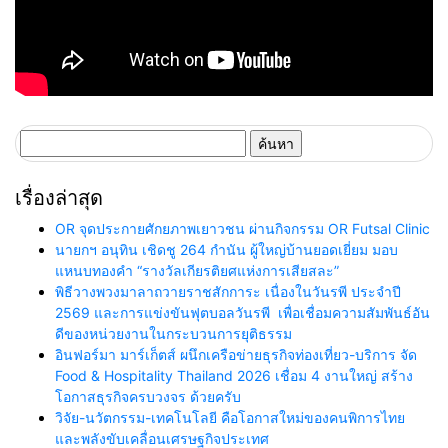
ค้นหา
สำหรับ:
เรื่องล่าสุด
OR จุดประกายศักยภาพเยาวชน ผ่านกิจกรรม OR Futsal Clinic
นายกฯ อนุทิน เชิดชู 264 กำนัน ผู้ใหญ่บ้านยอดเยี่ยม มอบ
แหนบทองคำ “รางวัลเกียรติยศแห่งการเสียสละ”
พิธีวางพวงมาลาถวายราชสักการะ เนื่องในวันรพี ประจำปี
2569 และการแข่งขันฟุตบอลวันรพี เพื่อเชื่อมความสัมพันธ์อัน
ดีของหน่วยงานในกระบวนการยุติธรรม
อินฟอร์มา มาร์เก็ตส์ ผนึกเครือข่ายธุรกิจท่องเที่ยว-บริการ จัด
Food & Hospitality Thailand 2026 เชื่อม 4 งานใหญ่ สร้าง
โอกาสธุรกิจครบวงจร ด้วยครับ
วิจัย-นวัตกรรม-เทคโนโลยี คือโอกาสใหม่ของคนพิการไทย
และพลังขับเคลื่อนเศรษฐกิจประเทศ