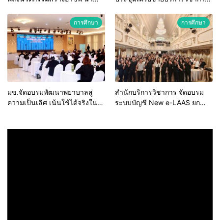
“กลุ่มคูณแดงใหญ่” บุกเวทีระดับ
สถาบันอุดมศึกษาไทย (คบอ.) มุ่ง
ชาติ NCPD 2026 เปลี่ยน “ผ้า
สร้างเครือข่ายและยกระดับงาน
การศึกษา
การศึกษา
เหลือ” สู่รายได้ที่ยั่งยืน
วิชาการรับใช้สังคม
มข.จัดอบรมพัฒนาพยาบาลสู่
สำนักบริการวิชาการ จัดอบรม
ความเป็นเลิศ เน้นใช้ได้จริงใน
ระบบบัญชี New e-LAAS ยก
ระบบบริการสุขภาพ
ระดับบุคลากร รพ.สต. สังกัด
อบจ. มุ่งป้องกันข้อทักท้วงจาก
หน่วยตรวจสอบ