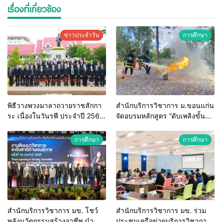
เรื่องที่เกี่ยวข้อง
ข่าวประจำวัน
การศึกษา
พิธีวางพวงมาลาถวายราชสักกา
สำนักบริการวิชาการ ม.ขอนแก่น
ระ เนื่องในวันรพี ประจำปี 2569
จัดอบรมหลักสูตร “ดับเพลิงขั้น
และการแข่งขันฟุตบอลวันรพี
ต้น” ยกระดับศักยภาพเจ้าหน้าที่
เพื่อเชื่อมความสัมพันธ์อันดีของ
ท้องถิ่นรับมืออัคคีภัยตาม
การศึกษา
การศึกษา
หน่วยงานในกระบวนการ
มาตรฐานสากล
ยุติธรรม
สำนักบริการวิชาการ มข. โชว์
สำนักบริการวิชาการ มข. ร่วม
พลังนวัตกรรมสร้างอาชีพ นำ
ประชุมเครือข่ายบริการวิชาการ