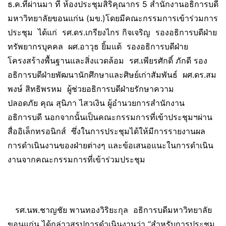
ธ.ค.ที่ผ่านมา ที่ ห้องประชุมสิริคุณากร 5 สำนักงานอธิการบดี
มหาวิทยาลัยขอนแก่น (มข.)โดยมีคณะกรรมการเข้าร่วมการ
ประชุม ได้แก่ รศ.ดร.เกรียงไกร กิจเจริญ รองอธิการบดีฝ่าย
ทรัพยากรบุคคล ผศ.อาวุธ ยิ้มแต้ รองอธิการบดีฝ่าย
โครงสร้างพื้นฐานและสิ่งแวดล้อม รศ.เพียรศักดิ์ ภักดี รอง
อธิการบดีฝ่ายพัฒนานักศึกษาและศิษย์เก่าสัมพันธ์ ผศ.ดร.สม
พงษ์ สิทธิพรหม ผู้ช่วยอธิการบดีฝ่ายรักษาความ
ปลอดภัย คุณ สุนิภา ไสวเงิน ผู้อำนวยการสำนักงาน
อธิการบดี นอกจากนั้นเป็นคณะกรรมการที่เข้าประชุมฯผ่าน
สื่ออิเล็กทรอนิกส์ ซึ่งในการประชุมได้ให้มีการรายงานผล
การดำเนินงานของฝ่ายต่างๆ และข้อเสนอแนะในการดำเนิน
งานจากคณะกรรมการที่เข้าร่วมประชุม
รศ.นพ.ชาญชัย พานทองวิริยะกุล อธิการบดีมหาวิทยาลัย
ขอนแก่น ได้กล่าวสรุปการดำเนินงานว่า “สำหรับการประชุม