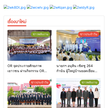
เรื่องมาใหม่
ข่าวพลังงาน
ข่าวประจำวัน
OR จุดประกายศักยภาพ
นายกฯ อนุทิน เชิดชู 264
เยาวชน ผ่านกิจกรรม OR
กำนัน ผู้ใหญ่บ้านยอดเยี่ยม
Futsal Clinic
มอบแหนบทองคำ “รางวัล
เกียรติยศแห่งการเสียสละ”
ข่าวประจำวัน
ข่าวพลังงาน