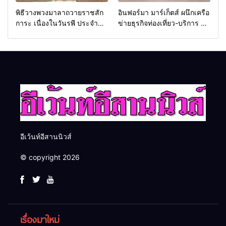
พิธีวางพวงมาลาถวายราชสัก
อินฟอร์มา มาร์เก็ตส์ ผนึกเครือ
การะ เนื่องในวันรพี ประจำปี
ข่ายธุรกิจท่องเที่ยว-บริการ จัด
2569 และการแข่งขันฟุตบอล
Food & Hospitality Thailand
วันรพี เพื่อเชื่อมความสัมพันธ์
2026 เชื่อม 4 งานใหญ่ สร้าง
อันดีของหน่วยงานใน
โอกาสธุรกิจครบวงจร ด้วย
กระบวนการยุติธรรม
ครับ
อีเว้นท์อีสานนิวส์
© copyright 2026
เรื่องมาใหม่