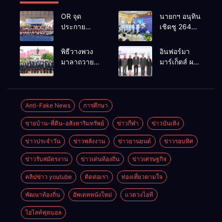
OR จุด
นายกฯ อนุทิน
ประกาย
เชิดชู 264
ศักยภาพ
กำนัน ผู้ใหญ่
เยาวชน ผ่าน
บ้านยอดเยี่ยม
พิธีวางพวง
อินฟอร์มา
กิจกรรม OR
มอบแหนบ
มาลาถวาย
มาร์เก็ตส์ ผนึก
Futsal Clinic
ทองคำ
ราชสักการะ
เครือข่าย
“รางวัล
เนื่องในวันรพี
ธุรกิจท่อง
เกียรติยศแห่ง
ประจำปี
เที่ยว-บริการ
การเสียสละ”
2569 และ
จัด Food &
Anti-Fake News
การศึกษา
การแข่งขัน
Hospitality
ขายบ้าน-ที่ดิน-อสังหาริมทรัพย์
ข่าวกีฬา
ข่าวบันเทิง
ฟุตบอลวันรพี
Thailand
เพื่อเชื่อม
2026 เชื่อม 4
ข่าวประจำวัน
ข่าวพลังงาน
ข่าวยานยนต์
ข่าวรอบทิศ
ความสัมพันธ์
งานใหญ่
อันดีของ
สร้างโอกาส
ข่าวรับสมัตรงาน
ข่าวเด่นท้องถิ่น
ข่าวเศรษฐกิจ
หน่วยงานใน
ธุรกิจครบ
กระบวนการ
วงจร ด้วยครับ
คลิปข่าว youtube
ติดต่อเรา
ท่องเที่ยวตามใจ
ยุติธรรม
พัฒนาท้องถิ่น
อัพเดทหนังใหม่
แวดวงไอที
ไฮไลท์ฟุตบอล