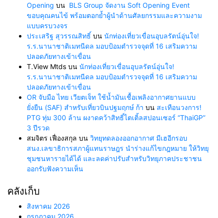
Opening
บน
BLS Group จัดงาน Soft Opening Event
ขอบคุณคนไข้ พร้อมตอกย้ำผู้นำด้านศัลยกรรมและความงาม
แบบครบวงจร
ประเสริฐ สุวรรณสิทธิ์
บน
นักท่องเที่ยวเขื่อนอุบลรัตน์อุ่นใจ!
ร.ร.นานาชาติเมทนีดล มอบป้อมตำรวจจุดที่ 16 เสริมความ
ปลอดภัยทางเข้าเขื่อน
T.View Mtds
บน
นักท่องเที่ยวเขื่อนอุบลรัตน์อุ่นใจ!
ร.ร.นานาชาติเมทนีดล มอบป้อมตำรวจจุดที่ 16 เสริมความ
ปลอดภัยทางเข้าเขื่อน
OR จับมือ ไทย เวียตเจ็ท ใช้น้ำมันเชื้อเพลิงอากาศยานแบบ
ยั่งยืน (SAF) สำหรับเที่ยวบินปฐมฤกษ์ ก้า
บน
สะเทือนวงการ!
PTG ทุ่ม 300 ล้าน ผงาดคว้าสิทธิ์ไตเติ้ลสปอนเซอร์ “ThaiGP”
3 ปีรวด
สมจิตร เฟื่องสกุล
บน
วิทยุทดลองออกอากาศ มีเฮอีกรอบ
สนง.เลขาธิการสภาผู้แทนราษฎร นำร่างแก้ไขกฎหมาย ให้วิทยุ
ชุมชนหารายได้ได้ และลดค่าปรับสำหรับวิทยุภาคประชาชน
ออกรับฟังความเห็น
คลังเก็บ
สิงหาคม 2026
กรกฎาคม 2026