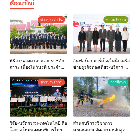
เรื่องมาใหม่
ข่าวประจำวัน
ข่าวพลังงาน
พิธีวางพวงมาลาถวายราชสัก
อินฟอร์มา มาร์เก็ตส์ ผนึกเครือ
การะ เนื่องในวันรพี ประจำปี
ข่ายธุรกิจท่องเที่ยว-บริการ จัด
2569 และการแข่งขันฟุตบอล
Food & Hospitality Thailand
วันรพี เพื่อเชื่อมความสัมพันธ์
2026 เชื่อม 4 งานใหญ่ สร้าง
ข่าวประจำวัน
การศึกษา
อันดีของหน่วยงานใน
โอกาสธุรกิจครบวงจร ด้วย
กระบวนการยุติธรรม
ครับ
วิจัย-นวัตกรรม-เทคโนโลยี คือ
สำนักบริการวิชาการ
โอกาสใหม่ของคนพิการไทย
ม.ขอนแก่น จัดอบรมหลักสูตร
และพลังขับเคลื่อนเศรษฐกิจ
“ดับเพลิงขั้นต้น” ยกระดับ