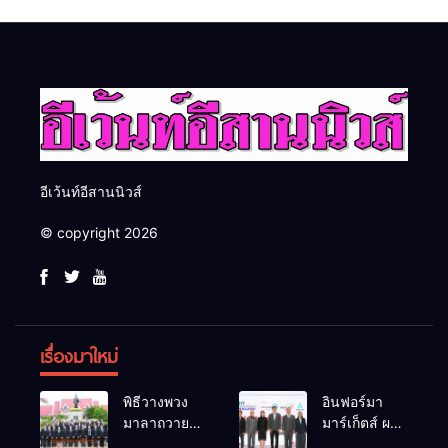
ประเทศ
ศักยภาพเจ้าหน้าที่ท้องถิ่น
รับมืออัคคีภัยตามมาตรฐาน
สากล
อีเว้นท์อีสานนิวส์
© copyright 2026
เรื่องมาใหม่
พิธีวางพวง
อินฟอร์มา
มาลาถวาย
มาร์เก็ตส์ ผนึก
ราชสักการะ
เครือข่าย