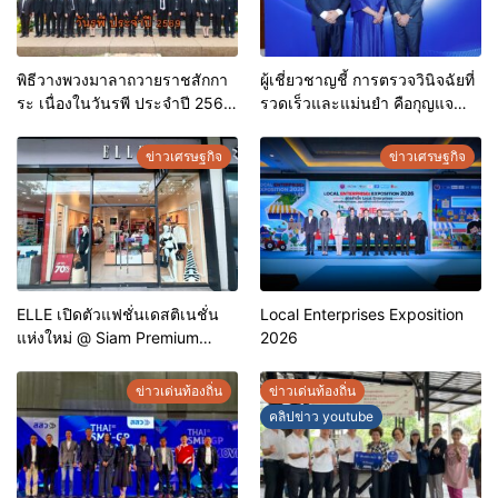
พิธีวางพวงมาลาถวายราชสักกา
ผู้เชี่ยวชาญชี้ การตรวจวินิจฉัยที่
ระ เนื่องในวันรพี ประจำปี 2569
รวดเร็วและแม่นยำ คือกุญแจ
และการแข่งขันฟุตบอลวันรพี
สำคัญสู่การยุติวัณโรคใน
เพื่อเชื่อมความสัมพันธ์อันดีของ
ประเทศไทย
ข่าวเศรษฐกิจ
ข่าวเศรษฐกิจ
หน่วยงานในกระบวนการ
ยุติธรรม
ELLE เปิดตัวแฟชั่นเดสติเนชั่น
Local Enterprises Exposition
แห่งใหม่ @ Siam Premium
2026
Outlets ช้อปครบทุกสไตล์ พร้อม
ดีลพิเศษลดสูงสุด 70%
ข่าวเด่นท้องถิ่น
ข่าวเด่นท้องถิ่น
คลิปข่าว youtube