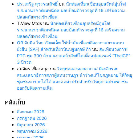
ประเสริฐ สุวรรณสิทธิ์
บน
นักท่องเที่ยวเขื่อนอุบลรัตน์อุ่นใจ!
ร.ร.นานาชาติเมทนีดล มอบป้อมตำรวจจุดที่ 16 เสริมความ
ปลอดภัยทางเข้าเขื่อน
T.View Mtds
บน
นักท่องเที่ยวเขื่อนอุบลรัตน์อุ่นใจ!
ร.ร.นานาชาติเมทนีดล มอบป้อมตำรวจจุดที่ 16 เสริมความ
ปลอดภัยทางเข้าเขื่อน
OR จับมือ ไทย เวียตเจ็ท ใช้น้ำมันเชื้อเพลิงอากาศยานแบบ
ยั่งยืน (SAF) สำหรับเที่ยวบินปฐมฤกษ์ ก้า
บน
สะเทือนวงการ!
PTG ทุ่ม 300 ล้าน ผงาดคว้าสิทธิ์ไตเติ้ลสปอนเซอร์ “ThaiGP”
3 ปีรวด
สมจิตร เฟื่องสกุล
บน
วิทยุทดลองออกอากาศ มีเฮอีกรอบ
สนง.เลขาธิการสภาผู้แทนราษฎร นำร่างแก้ไขกฎหมาย ให้วิทยุ
ชุมชนหารายได้ได้ และลดค่าปรับสำหรับวิทยุภาคประชาชน
ออกรับฟังความเห็น
คลังเก็บ
สิงหาคม 2026
กรกฎาคม 2026
มิถุนายน 2026
พฤษภาคม 2026
เมษายน 2026