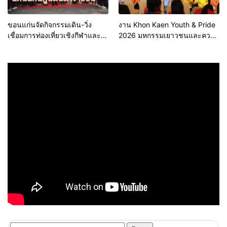
ขอนแก่นจัดกิจกรรมเดิน-วิ่ง
งาน Khon Kaen Youth & Pride
เชื่อมการท่องเที่ยวเชิงกีฬาและ
2026 มหกรรมเยาวชนและความ
วัฒนธรรม จัด “แคนแก่นคูนมินิ
หลากหลายทางเพศ จังหวัด
มาราธอน”
ขอนแก่น 2569