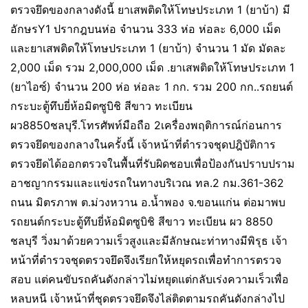
ตรวจยึดของกลางดังนี้ ยาเสพติดให้โทษประเภท 1 (ยาบ้า) มี
อักษรY1 ปรากฎบนห่อ จำนวน 333 ห่อ ห่อละ 6,000 เม็ด
และยาเสพติดให้โทษประเภท 1 (ยาบ้า) จำนวน 1 มัด มัดละ
2,000 เม็ด รวม 2,000,000 เม็ด .ยาเสพติดให้โทษประเภท 1
(ยาไอซ์) จำนวน 200 ห่อ ห่อละ 1 กก. รวม 200 กก..รถยนต์
กระบะตู้ทึบยี่ห้อมิตซูบิชิ สีขาว ทะเบียน
ผว8850ชลบุรี.โทรศัพท์มือถือ 2เครื่องพฤติการณ์ก่อนการ
ตรวจยึดของกลางในครั้งนี้ เจ้าหน้าที่ตำรวจชุดปฎิบัติการ
ตรวจยึดได้ออกตรวจในพื้นที่รับผิดชอบเพื่อป้องกันปราบปราม
อาชญากรรมและแข่งรถในทางบริเวณ ทล.2 กม.361-362
ถนน มิตรภาพ ต.ม่วงหวาน อ.น้ำพอง จ.ขอนแก่น ต่อมาพบ
รถยนต์กระบะตู้ทึบยี่ห้อมิตซูบิชิ สีขาว ทะเบียน ผว 8850
ชลบุรี วิ่งมาด้วยความเร็วสูงและมีลักษณะท่าทางมีพิรุธ เจ้า
หน้าที่ตำรวจชุดตรวจยึดจึงเรียกให้หยุดรถเพื่อทำการตรวจ
สอบ แต่คนขับรถคันดังกล่าวไม่หยุดแต่กลับเร่งความเร็วเพื่อ
หลบหนี เจ้าหน้าที่ชุดตรวจยึดจึงไล่ติดตามรถคันดังกล่างไป