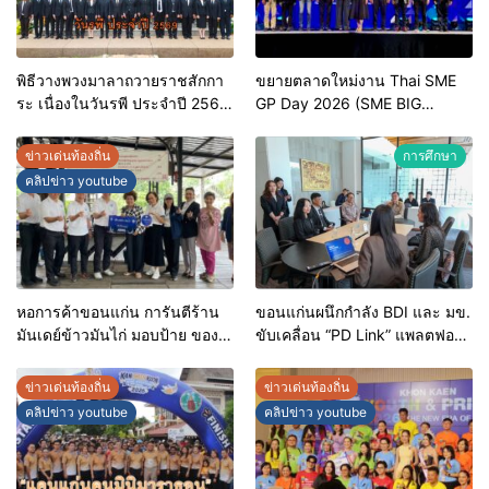
พิธีวางพวงมาลาถวายราชสักกา
ขยายตลาดใหม่งาน Thai SME
ระ เนื่องในวันรพี ประจำปี 2569
GP Day 2026 (SME BIG
และการแข่งขันฟุตบอลวันรพี
MOVE)
เพื่อเชื่อมความสัมพันธ์อันดีของ
ข่าวเด่นท้องถิ่น
การศึกษา
หน่วยงานในกระบวนการ
คลิปข่าว youtube
ยุติธรรม
หอการค้าขอนแก่น การันตีร้าน
ขอนแก่นผนึกกำลัง BDI และ มข.
มันเดย์ข้าวมันไก่ มอบป้าย ของดี
ขับเคลื่อน “PD Link” แพลตฟอร์ม
ขอนแก่น ประจำปี 2569 เชิดชูผู้
ข้อมูลเมืองอัจฉริยะ มุ่งเป้าการ
ประกอบการคุณภาพ ยกระดับ
บริหารงานบนฐานข้อมูลที่
ข่าวเด่นท้องถิ่น
ข่าวเด่นท้องถิ่น
มาตรฐาน สร้างความเชื่อมั่นให้ผู้
แม่นยำและยั่งยืน
คลิปข่าว youtube
คลิปข่าว youtube
บริโภค