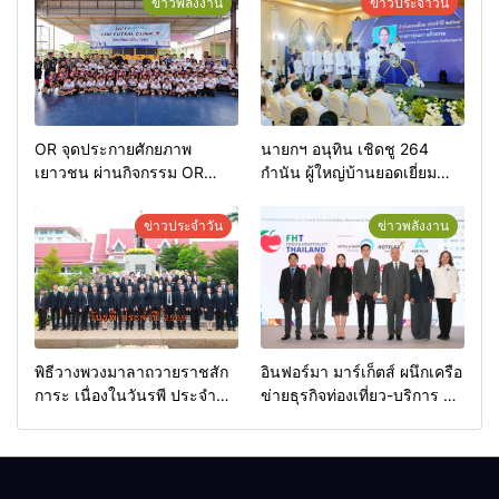
ข่าวพลังงาน
ข่าวประจำวัน
OR จุดประกายศักยภาพ
นายกฯ อนุทิน เชิดชู 264
เยาวชน ผ่านกิจกรรม OR
กำนัน ผู้ใหญ่บ้านยอดเยี่ยม
Futsal Clinic
มอบแหนบทองคำ “รางวัล
เกียรติยศแห่งการเสียสละ”
ข่าวประจำวัน
ข่าวพลังงาน
พิธีวางพวงมาลาถวายราชสัก
อินฟอร์มา มาร์เก็ตส์ ผนึกเครือ
การะ เนื่องในวันรพี ประจำปี
ข่ายธุรกิจท่องเที่ยว-บริการ จัด
2569 และการแข่งขันฟุตบอล
Food & Hospitality Thailand
วันรพี เพื่อเชื่อมความสัมพันธ์
2026 เชื่อม 4 งานใหญ่ สร้าง
อันดีของหน่วยงานใน
โอกาสธุรกิจครบวงจร ด้วย
กระบวนการยุติธรรม
ครับ