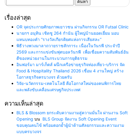
ค้นหา
สำหรับ:
เรื่องล่าสุด
OR จุดประกายศักยภาพเยาวชน ผ่านกิจกรรม OR Futsal Clinic
นายกฯ อนุทิน เชิดชู 264 กำนัน ผู้ใหญ่บ้านยอดเยี่ยม มอบ
แหนบทองคำ “รางวัลเกียรติยศแห่งการเสียสละ”
พิธีวางพวงมาลาถวายราชสักการะ เนื่องในวันรพี ประจำปี
2569 และการแข่งขันฟุตบอลวันรพี เพื่อเชื่อมความสัมพันธ์อัน
ดีของหน่วยงานในกระบวนการยุติธรรม
อินฟอร์มา มาร์เก็ตส์ ผนึกเครือข่ายธุรกิจท่องเที่ยว-บริการ จัด
Food & Hospitality Thailand 2026 เชื่อม 4 งานใหญ่ สร้าง
โอกาสธุรกิจครบวงจร ด้วยครับ
วิจัย-นวัตกรรม-เทคโนโลยี คือโอกาสใหม่ของคนพิการไทย
และพลังขับเคลื่อนเศรษฐกิจประเทศ
ความเห็นล่าสุด
BLS & Blossom ยกระดับความงามสู่ความมั่นใจ ผ่านงาน Soft
Opening
บน
BLS Group จัดงาน Soft Opening Event
ขอบคุณคนไข้ พร้อมตอกย้ำผู้นำด้านศัลยกรรมและความงาม
แบบครบวงจร