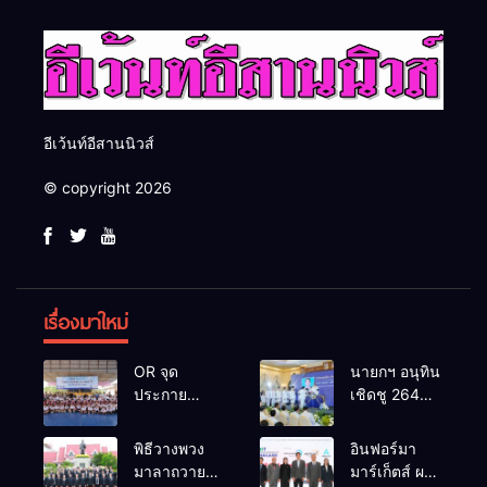
อีเว้นท์อีสานนิวส์
© copyright 2026
เรื่องมาใหม่
OR จุด
นายกฯ อนุทิน
ประกาย
เชิดชู 264
ศักยภาพ
กำนัน ผู้ใหญ่
เยาวชน ผ่าน
บ้านยอดเยี่ยม
พิธีวางพวง
อินฟอร์มา
กิจกรรม OR
มอบแหนบ
มาลาถวาย
มาร์เก็ตส์ ผนึก
Futsal Clinic
ทองคำ