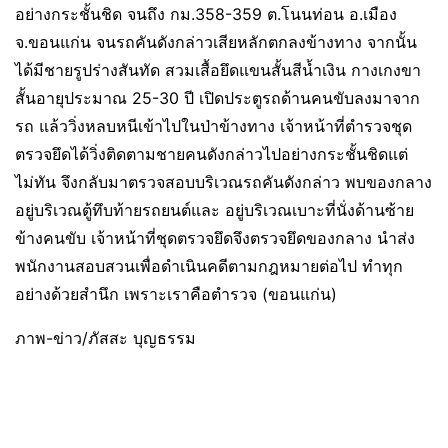
อย่างกระชั้นชิด จนถึง กม.358-359 ต.โนนท่อน อ.เมือง
จ.ขอนแก่น จนรถคันดังกล่าวเสียหลักตกลงข้างทาง จากนั้น
ได้มีชายรูปร่างสันทัด สวมเสื้อยึดแขนสั้นสีน้ำเงิน กางเกงขา
สั้นอายุประมาณ 25-30 ปี เปิดประตูรถด้านคนขับลงมาจาก
รถ แล้ววิ่งหลบหนีเข้าไปในป่าข้างทาง เจ้าหน้าที่ตำรวจชุด
ตรวจยึดได้วิ่งติดตามชายคนดังกล่าวไปอย่างกระชั้นชิดแต่
ไม่ทัน จึงกลับมาตรวจสอบบริเวณรถคันดังกล่าว พบของกลาง
อยู่บริเวณตู้ทึบท้ายรถยนต์และ อยู่บริเวณเบาะที่นั่งด้านซ้าย
ข้างคนขับ เจ้าหน้าที่ชุดตรวจยึดจึงตรวจยึดของกลาง นำส่ง
พนักงานสอบสวนเพื่อดำเนินคดีตามกฎหมายต่อไป ทำทุก
อย่างด้วยสำนึก เพราะเราคือตำรวจ (ขอนแก่น)
ภาพ-ข่าว/ภัสสะ บุญธรรม