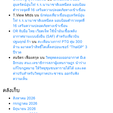
อุบลรัตน์อุ่นใจ! ร.ร.นานาชาติเมทนีดล มอบป้อม
ตำรวจจุดที่ 16 เสริมความปลอดภัยทางเข้าเขื่อน
T.View Mtds
บน
นักท่องเที่ยวเขื่อนอุบลรัตน์อุ่น
ใจ! ร.ร.นานาชาติเมทนีดล มอบป้อมตำรวจจุดที่
16 เสริมความปลอดภัยทางเข้าเขื่อน
OR จับมือ ไทย เวียตเจ็ท ใช้น้ำมันเชื้อเพลิง
อากาศยานแบบยั่งยืน (SAF) สำหรับเที่ยวบิน
ปฐมฤกษ์ ก้า
บน
สะเทือนวงการ! PTG ทุ่ม 300
ล้าน ผงาดคว้าสิทธิ์ไตเติ้ลสปอนเซอร์ “ThaiGP” 3
ปีรวด
สมจิตร เฟื่องสกุล
บน
วิทยุทดลองออกอากาศ มีเฮ
อีกรอบ สนง.เลขาธิการสภาผู้แทนราษฎร นำร่าง
แก้ไขกฎหมาย ให้วิทยุชุมชนหารายได้ได้ และลด
ค่าปรับสำหรับวิทยุภาคประชาชน ออกรับฟัง
ความเห็น
คลังเก็บ
สิงหาคม 2026
กรกฎาคม 2026
มิถุนายน 2026