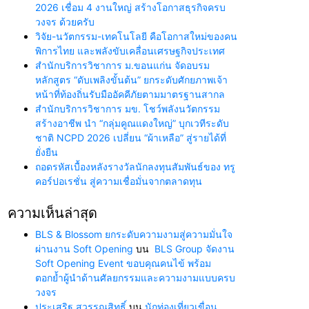
2026 เชื่อม 4 งานใหญ่ สร้างโอกาสธุรกิจครบ
วงจร ด้วยครับ
วิจัย-นวัตกรรม-เทคโนโลยี คือโอกาสใหม่ของคน
พิการไทย และพลังขับเคลื่อนเศรษฐกิจประเทศ
สำนักบริการวิชาการ ม.ขอนแก่น จัดอบรม
หลักสูตร “ดับเพลิงขั้นต้น” ยกระดับศักยภาพเจ้า
หน้าที่ท้องถิ่นรับมืออัคคีภัยตามมาตรฐานสากล
สำนักบริการวิชาการ มข. โชว์พลังนวัตกรรม
สร้างอาชีพ นำ “กลุ่มคูณแดงใหญ่” บุกเวทีระดับ
ชาติ NCPD 2026 เปลี่ยน “ผ้าเหลือ” สู่รายได้ที่
ยั่งยืน
ถอดรหัสเบื้องหลังรางวัลนักลงทุนสัมพันธ์ของ ทรู
คอร์ปอเรชั่น สู่ความเชื่อมั่นจากตลาดทุน
ความเห็นล่าสุด
BLS & Blossom ยกระดับความงามสู่ความมั่นใจ
ผ่านงาน Soft Opening
บน
BLS Group จัดงาน
Soft Opening Event ขอบคุณคนไข้ พร้อม
ตอกย้ำผู้นำด้านศัลยกรรมและความงามแบบครบ
วงจร
ประเสริฐ สุวรรณสิทธิ์
บน
นักท่องเที่ยวเขื่อน