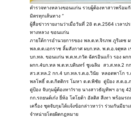
ตำรวจทางหลวงขอนแก่น รวบผู้ต้องหาสาวพร้อมกัญช
มิตรทุกเส้นทาง ”
ผู้สื่อข่าวรายงานว่าเมื่อวันที่ 28 ต.ค.2564 เว
ทางหลวง ขอนแก่น
ภายใต้การอำนวยการของ พล.ต.ท.จิรภพ ภูริเดช ผบ
พล.ต.ต.เอกราช ลิ้มสังกาศ ผบก.ทล. พ.ต.อ.จตุพล เ
บก.ทล. ขอนแก่น พ.ต.ท.ภวัต ฉัตรอินแก้ว รอง ผก
ผกก.4บก.ทล พ.ต.ท.บดินทร์ ชูเฉลิม สว.ส.ทล.2 กก.
สว.ส.ทล.2 กก.4 บก.ทล.ร.ต.อ.วินัย หลอดพาโก ร.
พลโพธิ์ ด.ต.กิตติกร โมหา ด.ต.พิชัย ดู่ป้อง ส.ต.อ
ดู่ป้อง จับกุมผู้ต้องหา1ราย นางสาวธัญทิพฯ อาย
กก.รถยนต์เก๋ง ยี่ห้อ โตโยต้า อัลติส สีเทา พร้อมรถ
เครื่อง ชุดจับกุมได้แจ้งข้อกล่าวหาว่า ร่วมกันม
จำหน่ายโดยผิดกฎหมาย