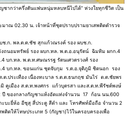
ากว่าครึ่งตันแฟนหนุ่มหลบหนีไปได้” ห่วงใยทุกชีวิต เป็น
ลาประมาณ 02.30 น. เจ้าหน้าที่ชุดปราบปรามยาเสพติดตำรวจ
ช.ก. พล.ต.ต.ชัช สุกแก้วณรงค์ รอง ผบช.ก.
ร่งถนอมทรัพย์ รอง ผบก.ทล. พ.ต.อ.อนุรัตน์ ฉิมทิม ผกก.4
ก.4 บก.ทล. พ.ต.ท.ศษณรรฐ รัตนเศวตรวงศ์ รอง
4 บก.ทล. ขอนแก่น ชุดจับกุม ร.ต.อ.จุติภูมิ ชิดนอก รอง
ต.ต.ประเทือง เนื่องทะบาล ร.ต.ต.ธนกฤช มันไร่ ด.ต.ชัยพร
.ภมิ คูเมือง ส.ต.ท.พงศกร แก้วบุตรสา และส.ต.ท.พีรัชต์พงษ์
ุ 42 ปี ของกลางกัญชาแห้งอัดแท่งจำนวน 17 ก้อน นน.600
กะบะยี่ห้อ อีซุสุ สี่ประตู สีดำ และ โทรศัพท์มือถือ จำนวน 2
ียาเสพติดให้โทษประเภท 5 (กัญชา)ไว้ในครอบครองเพื่อ