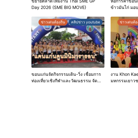
ขยายตลาดใหม่งาน Thai SME GP
หอการค้าขอนแก
Day 2026 (SME BIG MOVE)
ข้าวมันไก่ มอ
ประจำปี 2569 
คุณภาพ ยกระ
ข่าวเด่นท้องถิ่น
คลิปข่าว youtube
ข่าวเด่นท้อง
เชื่อมั่นให้ผู้บร
ขอนแก่นจัดกิจกรรมเดิน-วิ่ง เชื่อมการ
งาน Khon Kae
ท่องเที่ยวเชิงกีฬาและวัฒนธรรม จัด
มหกรรมเยาว
“แคนแก่นคูนมินิมาราธอน”
ทางเพศ จังหว