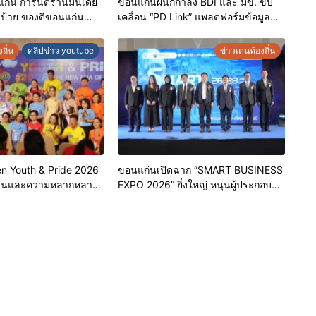
่น การันตีร้านมันเดย์
ขอนแก่นผนึกกำลัง BDI และ มข. ขับ
บป้าย ของดีขอนแก่น
เคลื่อน “PD Link” แพลตฟอร์มข้อมูล
เชิดชูผู้ประกอบการ
เมืองอัจฉริยะ มุ่งเป้าการบริหารงานบน
ดับมาตรฐาน สร้างความ
ฐานข้อมูลที่แม่นยำและยั่งยืน
ถิ่น
คลิปข่าว youtube
ข่าวเด่นท้องถิ่น
ิโภค
n Youth & Pride 2026
ขอนแก่นเปิดฉาก “SMART BUSINESS
ชนและความหลากหลาย
EXPO 2026” ยิ่งใหญ่ หนุนผู้ประกอบ
ัดขอนแก่น 2569
การใช้ AI ยกระดับเศรษฐกิจดิจิทัล
อีสาน