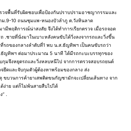
ออกตรวจพื้นที่รับผิดชอบเพื่อป้องกันปราบปรามอาชญากรรมและ
28 กม.9-10 ถนนชุมแพ-หนองบัวลำภู ต.วังหินลาด
ามีพฤติการณ์น่าสงสัย จึงได้ทำการเรียกตรวจ เมื่อรถจอด
ถ .ชายที่นั่งมาในเบาะหลังคนขับได้วิ่งลงจากรถและวิ่งขึ้น
รถของกลางลำดับที่1 พบ น.ส.ธัญทิพฯ เป็นคนขับรถว่า
น.ส.ธัญทิพฯ ต่อมาประมาณ 5 นาที ได้มีรถกะบะบรรทุกของ
ดจับกุมจึงหยุดรถและวิ่งหลบหนีไป จากการตรวจสอบรถยนต์
ึดและจับกุมตัวผู้ต้องหาพร้อมของกลาง ส่ง
งเกตุ ขบวนการค้ายาเสพติดขนกัญชามักจะเปลี่ยนเส้นทาง จาก
ง่าย แต่ก็ไม่พ้นสายสืบไปได้
ง” .