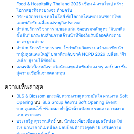
Food & Hospitality Thailand 2026 เชื่อม 4 งานใหญ่ สร้าง
โอกาสธุรกิจครบวงจร ด้วยครับ
วิจัย-นวัตกรรม-เทคโนโลยี คือโอกาสใหม่ของคนพิการไทย
และพลังขับเคลื่อนเศรษฐกิจประเทศ
สำนักบริการวิชาการ ม.ขอนแก่น จัดอบรมหลักสูตร “ดับเพลิง
ขั้นต้น” ยกระดับศักยภาพเจ้าหน้าที่ท้องถิ่นรับมืออัคคีภัยตาม
มาตรฐานสากล
สำนักบริการวิชาการ มข. โชว์พลังนวัตกรรมสร้างอาชีพ นำ
“กลุ่มคูณแดงใหญ่” บุกเวทีระดับชาติ NCPD 2026 เปลี่ยน “ผ้า
เหลือ” สู่รายได้ที่ยั่งยืน
ถอดรหัสเบื้องหลังรางวัลนักลงทุนสัมพันธ์ของ ทรู คอร์ปอเรชั่น
สู่ความเชื่อมั่นจากตลาดทุน
ความเห็นล่าสุด
BLS & Blossom ยกระดับความงามสู่ความมั่นใจ ผ่านงาน Soft
Opening
บน
BLS Group จัดงาน Soft Opening Event
ขอบคุณคนไข้ พร้อมตอกย้ำผู้นำด้านศัลยกรรมและความงาม
แบบครบวงจร
ประเสริฐ สุวรรณสิทธิ์
บน
นักท่องเที่ยวเขื่อนอุบลรัตน์อุ่นใจ!
ร.ร.นานาชาติเมทนีดล มอบป้อมตำรวจจุดที่ 16 เสริมความ
ปลอดภัยทางเข้าเขื่อน