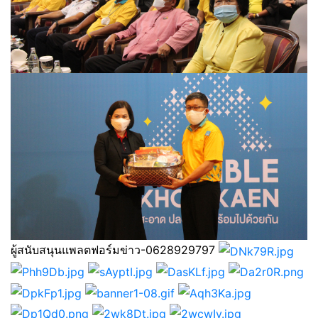
ผู้สนับสนุนแพลตฟอร์มข่าว-0628929797