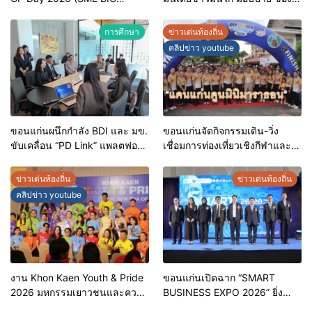
MOVE)
ขอนแก่น ประจำปี 2569 เชิดชูผู้
ประกอบการคุณภาพ ยกระดับ
การศึกษา
ข่าวเด่นท้องถิ่น
มาตรฐาน สร้างความเชื่อมั่นให้ผู้
คลิปข่าว youtube
บริโภค
ขอนแก่นผนึกกำลัง BDI และ มข.
ขอนแก่นจัดกิจกรรมเดิน-วิ่ง
ขับเคลื่อน “PD Link” แพลตฟอร์ม
เชื่อมการท่องเที่ยวเชิงกีฬาและ
ข้อมูลเมืองอัจฉริยะ มุ่งเป้าการ
วัฒนธรรม จัด “แคนแก่นคูนมินิ
บริหารงานบนฐานข้อมูลที่
มาราธอน”
ข่าวเด่นท้องถิ่น
ข่าวเด่นท้องถิ่น
แม่นยำและยั่งยืน
คลิปข่าว youtube
งาน Khon Kaen Youth & Pride
ขอนแก่นเปิดฉาก “SMART
2026 มหกรรมเยาวชนและความ
BUSINESS EXPO 2026” ยิ่ง
หลากหลายทางเพศ จังหวัด
ใหญ่ หนุนผู้ประกอบการใช้ AI ยก