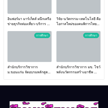
อินฟอร์มา มาร์เก็ตส์ ผนึกเครือ
วิจัย-นวัตกรรม-เทคโนโลยี คือ
ข่ายธุรกิจท่องเที่ยว-บริการ จัด
โอกาสใหม่ของคนพิการไทย
Food & Hospitality Thailand
และพลังขับเคลื่อนเศรษฐกิจ
2026 เชื่อม 4 งานใหญ่ สร้าง
ประเทศ
การศึกษา
การศึกษา
โอกาสธุรกิจครบวงจร ด้วย
ครับ
สำนักบริการวิชาการ
สำนักบริการวิชาการ มข. โชว์
ม.ขอนแก่น จัดอบรมหลักสูตร
พลังนวัตกรรมสร้างอาชีพ นำ
“ดับเพลิงขั้นต้น” ยกระดับ
“กลุ่มคูณแดงใหญ่” บุกเวที
ศักยภาพเจ้าหน้าที่ท้องถิ่น
ระดับชาติ NCPD 2026
รับมืออัคคีภัยตามมาตรฐาน
เปลี่ยน “ผ้าเหลือ” สู่รายได้ที่
สากล
ยั่งยืน