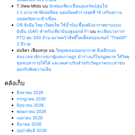
T.View Mtds
บน
นักท่องเที่ยวเขื่อนอุบลรัตน์อุ่นใจ!
ร.ร.นานาชาติเมทนีดล มอบป้อมตำรวจจุดที่ 16 เสริมความ
ปลอดภัยทางเข้าเขื่อน
OR จับมือ ไทย เวียตเจ็ท ใช้น้ำมันเชื้อเพลิงอากาศยานแบบ
ยั่งยืน (SAF) สำหรับเที่ยวบินปฐมฤกษ์ ก้า
บน
สะเทือนวงการ!
PTG ทุ่ม 300 ล้าน ผงาดคว้าสิทธิ์ไตเติ้ลสปอนเซอร์ “ThaiGP”
3 ปีรวด
สมจิตร เฟื่องสกุล
บน
วิทยุทดลองออกอากาศ มีเฮอีกรอบ
สนง.เลขาธิการสภาผู้แทนราษฎร นำร่างแก้ไขกฎหมาย ให้วิทยุ
ชุมชนหารายได้ได้ และลดค่าปรับสำหรับวิทยุภาคประชาชน
ออกรับฟังความเห็น
คลังเก็บ
สิงหาคม 2026
กรกฎาคม 2026
มิถุนายน 2026
พฤษภาคม 2026
เมษายน 2026
มีนาคม 2026
กุมภาพันธ์ 2026