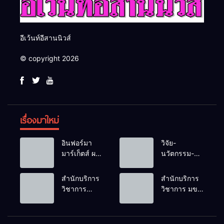
อีเว้นท์อีสานนิวส์
© copyright 2026
เรื่องมาใหม่
อินฟอร์มา
วิจัย-
มาร์เก็ตส์ ผนึก
นวัตกรรม-
เครือข่าย
เทคโนโลยี
ธุรกิจท่อง
คือโอกาสใหม่
สำนักบริการ
สำนักบริการ
เที่ยว-บริการ
ของคนพิการ
วิชาการ
วิชาการ มข.
จัด Food &
ไทย และพลัง
ม.ขอนแก่น
โชว์พลัง
Hospitality
ขับเคลื่อน
จัดอบรม
นวัตกรรม
Thailand
เศรษฐกิจ
หลักสูตร “ดับ
สร้างอาชีพ