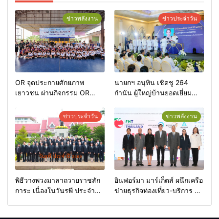
ข่าวพลังงาน
ข่าวประจำวัน
OR จุดประกายศักยภาพ
นายกฯ อนุทิน เชิดชู 264
เยาวชน ผ่านกิจกรรม OR
กำนัน ผู้ใหญ่บ้านยอดเยี่ยม
Futsal Clinic
มอบแหนบทองคำ “รางวัล
เกียรติยศแห่งการเสียสละ”
ข่าวประจำวัน
ข่าวพลังงาน
พิธีวางพวงมาลาถวายราชสัก
อินฟอร์มา มาร์เก็ตส์ ผนึกเครือ
การะ เนื่องในวันรพี ประจำปี
ข่ายธุรกิจท่องเที่ยว-บริการ จัด
2569 และการแข่งขันฟุตบอล
Food & Hospitality Thailand
วันรพี เพื่อเชื่อมความสัมพันธ์
2026 เชื่อม 4 งานใหญ่ สร้าง