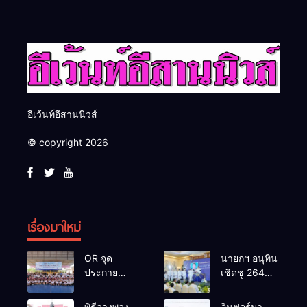
อันดีของหน่วยงานใน
โอกาสธุรกิจครบวงจร ด้วย
กระบวนการยุติธรรม
ครับ
อีเว้นท์อีสานนิวส์
© copyright 2026
เรื่องมาใหม่
OR จุด
นายกฯ อนุทิน
ประกาย
เชิดชู 264
ศักยภาพ
กำนัน ผู้ใหญ่
เยาวชน ผ่าน
บ้านยอดเยี่ยม
พิธีวางพวง
อินฟอร์มา