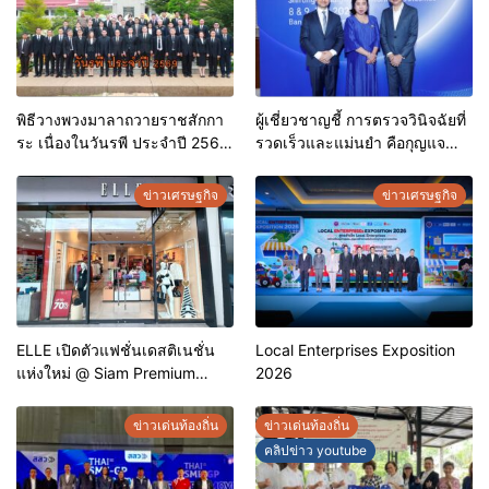
พิธีวางพวงมาลาถวายราชสักกา
ผู้เชี่ยวชาญชี้ การตรวจวินิจฉัยที่
ระ เนื่องในวันรพี ประจำปี 2569
รวดเร็วและแม่นยำ คือกุญแจ
และการแข่งขันฟุตบอลวันรพี
สำคัญสู่การยุติวัณโรคใน
เพื่อเชื่อมความสัมพันธ์อันดีของ
ประเทศไทย
ข่าวเศรษฐกิจ
ข่าวเศรษฐกิจ
หน่วยงานในกระบวนการ
ยุติธรรม
ELLE เปิดตัวแฟชั่นเดสติเนชั่น
Local Enterprises Exposition
แห่งใหม่ @ Siam Premium
2026
Outlets ช้อปครบทุกสไตล์ พร้อม
ดีลพิเศษลดสูงสุด 70%
ข่าวเด่นท้องถิ่น
ข่าวเด่นท้องถิ่น
คลิปข่าว youtube