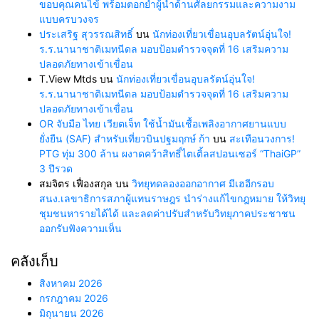
ขอบคุณคนไข้ พร้อมตอกย้ำผู้นำด้านศัลยกรรมและความงาม
แบบครบวงจร
ประเสริฐ สุวรรณสิทธิ์
บน
นักท่องเที่ยวเขื่อนอุบลรัตน์อุ่นใจ!
ร.ร.นานาชาติเมทนีดล มอบป้อมตำรวจจุดที่ 16 เสริมความ
ปลอดภัยทางเข้าเขื่อน
T.View Mtds
บน
นักท่องเที่ยวเขื่อนอุบลรัตน์อุ่นใจ!
ร.ร.นานาชาติเมทนีดล มอบป้อมตำรวจจุดที่ 16 เสริมความ
ปลอดภัยทางเข้าเขื่อน
OR จับมือ ไทย เวียตเจ็ท ใช้น้ำมันเชื้อเพลิงอากาศยานแบบ
ยั่งยืน (SAF) สำหรับเที่ยวบินปฐมฤกษ์ ก้า
บน
สะเทือนวงการ!
PTG ทุ่ม 300 ล้าน ผงาดคว้าสิทธิ์ไตเติ้ลสปอนเซอร์ “ThaiGP”
3 ปีรวด
สมจิตร เฟื่องสกุล
บน
วิทยุทดลองออกอากาศ มีเฮอีกรอบ
สนง.เลขาธิการสภาผู้แทนราษฎร นำร่างแก้ไขกฎหมาย ให้วิทยุ
ชุมชนหารายได้ได้ และลดค่าปรับสำหรับวิทยุภาคประชาชน
ออกรับฟังความเห็น
คลังเก็บ
สิงหาคม 2026
กรกฎาคม 2026
มิถุนายน 2026