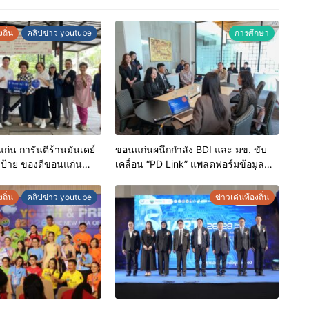
ถิ่น
คลิปข่าว youtube
การศึกษา
่น การันตีร้านมันเดย์
ขอนแก่นผนึกกำลัง BDI และ มข. ขับ
บป้าย ของดีขอนแก่น
เคลื่อน “PD Link” แพลตฟอร์มข้อมูล
เชิดชูผู้ประกอบการ
เมืองอัจฉริยะ มุ่งเป้าการบริหารงานบน
ดับมาตรฐาน สร้างความ
ฐานข้อมูลที่แม่นยำและยั่งยืน
ถิ่น
คลิปข่าว youtube
ข่าวเด่นท้องถิ่น
ิโภค