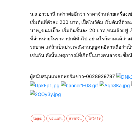
น.ส.อารยานี กล่าวต่ออีกว่า ราคาจำหน่ายเครื่องเ
เริ่มต้นที่ตัวละ 200 บาท, เป็ดไหว้ต้ม เริ่มต้นที่ตั
บาท,,ขนมเปี๊ยะ เริ่มต้นชิ้นละ 20 บาท,ขนมถ้วยฟู เร
ที่จำหน่ายในราคาปกติทั่วไป อย่างไรก็ตามแม้ว่
ระบาด แต่ถ้าเป็นประเพณีงานบุญคนอีสานถือว่าเป
เช่นกัน ดังนั้นเหตุการณ์ที่เกิดขึ้นบางคนอาจจะซื้อ
ผู้สนับสนุนแพลตฟอร์มข่าว-0628929797
tags:
ขอนแก่น
สารทจีน
โควิด19