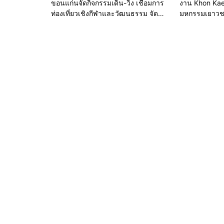
ขอนแก่นจัดกิจกรรมเดิน-วิ่ง เชื่อมการ
งาน Khon Kae
ท่องเที่ยวเชิงกีฬาและวัฒนธรรม จัด
มหกรรมเยาว
“แคนแก่นคูนมินิมาราธอน”
ทางเพศ จังหว