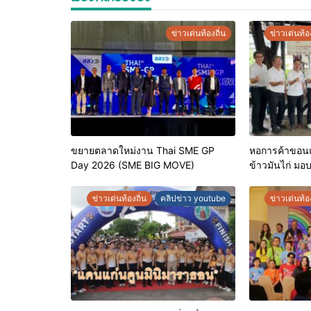
ข่าวเด่นท้องถิ่น
ข่าวเด่นท้อง
ขยายตลาดใหม่งาน Thai SME GP
หอการค้าขอนแก
Day 2026 (SME BIG MOVE)
ข้าวมันไก่ มอ
ประจำปี 2569 
คุณภาพ ยกระ
ข่าวเด่นท้องถิ่น
คลิปข่าว youtube
ข่าวเด่นท้อง
เชื่อมั่นให้ผู้บร