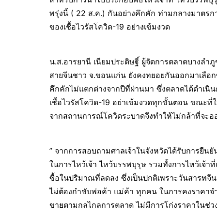
พรุ่งนี้ ( 22 ส.ค.) กันอย่างคึกคัก ท่ามกลางม
ของเชื้อไวรัสโควิด-19 อย่างเข้มงวด
น.ส.อารยานี เนียมประดิษฐิ์ ผู้จัดการตลาดบางลำภ
สายจีนชาว จ.ขอนแก่น ยังคงทยอยกันออกมาเลือกซื้อเ
คึกคักไม่แตกต่างจากปีที่ผ่านมา ซึ่งตลาดได้ด
เชื้อไวรัสโควิด-19 อย่าเข้มงวดทุกขั้นตอน ขณะที่ใ
จากสถานการณ์โควิดระบาดจึงทำให้ไม่กล้าที่จะอ
” จากการสอบถามศาลเจ้าในจังหวัดได้รับการยืนย
ในการไหว้เจ้า ไหว้บรรพบุรุษ รวมทั้งการไหว้เจ้าที่เ
ซื้อในปริมาณที่ลดลง ซึ่งเป็นปกติเพราะวันสารทจีน
ไม่ต้องกำชับพ่อค้า แม่ค้า ทุกคน ในการคงราคาจำ
ขายตามกลไกลการตลาด ไม่มีการโก่งราคาในช่ว