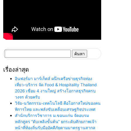
ค้นหา
สำหรับ:
เรื่องล่าสุด
อินฟอร์มา มาร์เก็ตส์ ผนึกเครือข่ายธุรกิจท่อง
เที่ยว-บริการ จัด Food & Hospitality Thailand
2026 เชื่อม 4 งานใหญ่ สร้างโอกาสธุรกิจครบ
วงจร ด้วยครับ
วิจัย-นวัตกรรม-เทคโนโลยี คือโอกาสใหม่ของคน
พิการไทย และพลังขับเคลื่อนเศรษฐกิจประเทศ
สำนักบริการวิชาการ ม.ขอนแก่น จัดอบรม
หลักสูตร “ดับเพลิงขั้นต้น” ยกระดับศักยภาพเจ้า
หน้าที่ท้องถิ่นรับมืออัคคีภัยตามมาตรฐานสากล