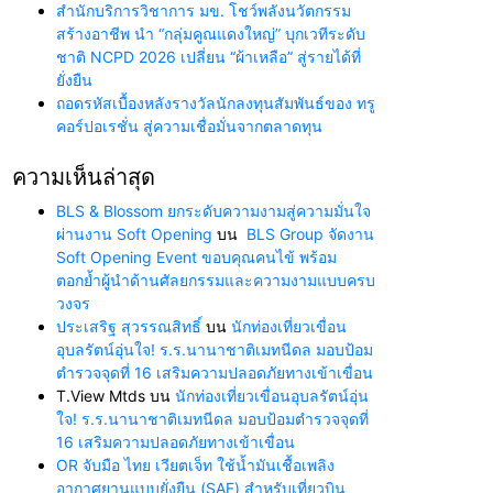
สำนักบริการวิชาการ มข. โชว์พลังนวัตกรรม
สร้างอาชีพ นำ “กลุ่มคูณแดงใหญ่” บุกเวทีระดับ
ชาติ NCPD 2026 เปลี่ยน “ผ้าเหลือ” สู่รายได้ที่
ยั่งยืน
ถอดรหัสเบื้องหลังรางวัลนักลงทุนสัมพันธ์ของ ทรู
คอร์ปอเรชั่น สู่ความเชื่อมั่นจากตลาดทุน
ความเห็นล่าสุด
BLS & Blossom ยกระดับความงามสู่ความมั่นใจ
ผ่านงาน Soft Opening
บน
BLS Group จัดงาน
Soft Opening Event ขอบคุณคนไข้ พร้อม
ตอกย้ำผู้นำด้านศัลยกรรมและความงามแบบครบ
วงจร
ประเสริฐ สุวรรณสิทธิ์
บน
นักท่องเที่ยวเขื่อน
อุบลรัตน์อุ่นใจ! ร.ร.นานาชาติเมทนีดล มอบป้อม
ตำรวจจุดที่ 16 เสริมความปลอดภัยทางเข้าเขื่อน
T.View Mtds
บน
นักท่องเที่ยวเขื่อนอุบลรัตน์อุ่น
ใจ! ร.ร.นานาชาติเมทนีดล มอบป้อมตำรวจจุดที่
16 เสริมความปลอดภัยทางเข้าเขื่อน
OR จับมือ ไทย เวียตเจ็ท ใช้น้ำมันเชื้อเพลิง
อากาศยานแบบยั่งยืน (SAF) สำหรับเที่ยวบิน