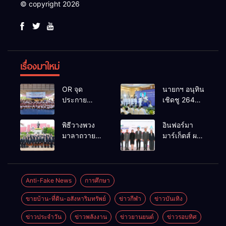
© copyright 2026
เรื่องมาใหม่
OR จุด
นายกฯ อนุทิน
ประกาย
เชิดชู 264
ศักยภาพ
กำนัน ผู้ใหญ่
เยาวชน ผ่าน
บ้านยอดเยี่ยม
พิธีวางพวง
อินฟอร์มา
กิจกรรม OR
มอบแหนบ
มาลาถวาย
มาร์เก็ตส์ ผนึก
Futsal Clinic
ทองคำ
ราชสักการะ
เครือข่าย
“รางวัล
เนื่องในวันรพี
ธุรกิจท่อง
เกียรติยศแห่ง
ประจำปี
เที่ยว-บริการ
การเสียสละ”
2569 และ
จัด Food &
Anti-Fake News
การศึกษา
การแข่งขัน
Hospitality
ขายบ้าน-ที่ดิน-อสังหาริมทรัพย์
ข่าวกีฬา
ข่าวบันเทิง
ฟุตบอลวันรพี
Thailand
เพื่อเชื่อม
2026 เชื่อม 4
ข่าวประจำวัน
ข่าวพลังงาน
ข่าวยานยนต์
ข่าวรอบทิศ
ความสัมพันธ์
งานใหญ่