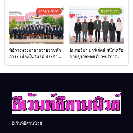
Futsal Clinic
มอบแหนบทองคำ “รางวัล
เกียรติยศแห่งการเสียสละ”
ข่าวประจำวัน
ข่าวพลังงาน
พิธีวางพวงมาลาถวายราชสัก
อินฟอร์มา มาร์เก็ตส์ ผนึกเครือ
การะ เนื่องในวันรพี ประจำปี
ข่ายธุรกิจท่องเที่ยว-บริการ จัด
2569 และการแข่งขันฟุตบอล
Food & Hospitality Thailand
วันรพี เพื่อเชื่อมความสัมพันธ์
2026 เชื่อม 4 งานใหญ่ สร้าง
อันดีของหน่วยงานใน
โอกาสธุรกิจครบวงจร ด้วย
กระบวนการยุติธรรม
ครับ
อีเว้นท์อีสานนิวส์