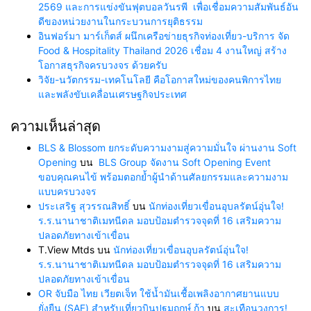
2569 และการแข่งขันฟุตบอลวันรพี เพื่อเชื่อมความสัมพันธ์อัน
ดีของหน่วยงานในกระบวนการยุติธรรม
อินฟอร์มา มาร์เก็ตส์ ผนึกเครือข่ายธุรกิจท่องเที่ยว-บริการ จัด
Food & Hospitality Thailand 2026 เชื่อม 4 งานใหญ่ สร้าง
โอกาสธุรกิจครบวงจร ด้วยครับ
วิจัย-นวัตกรรม-เทคโนโลยี คือโอกาสใหม่ของคนพิการไทย
และพลังขับเคลื่อนเศรษฐกิจประเทศ
ความเห็นล่าสุด
BLS & Blossom ยกระดับความงามสู่ความมั่นใจ ผ่านงาน Soft
Opening
บน
BLS Group จัดงาน Soft Opening Event
ขอบคุณคนไข้ พร้อมตอกย้ำผู้นำด้านศัลยกรรมและความงาม
แบบครบวงจร
ประเสริฐ สุวรรณสิทธิ์
บน
นักท่องเที่ยวเขื่อนอุบลรัตน์อุ่นใจ!
ร.ร.นานาชาติเมทนีดล มอบป้อมตำรวจจุดที่ 16 เสริมความ
ปลอดภัยทางเข้าเขื่อน
T.View Mtds
บน
นักท่องเที่ยวเขื่อนอุบลรัตน์อุ่นใจ!
ร.ร.นานาชาติเมทนีดล มอบป้อมตำรวจจุดที่ 16 เสริมความ
ปลอดภัยทางเข้าเขื่อน
OR จับมือ ไทย เวียตเจ็ท ใช้น้ำมันเชื้อเพลิงอากาศยานแบบ
ยั่งยืน (SAF) สำหรับเที่ยวบินปฐมฤกษ์ ก้า
บน
สะเทือนวงการ!