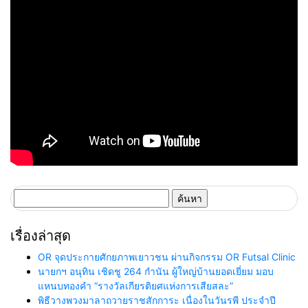
ค้นหา
สำหรับ:
เรื่องล่าสุด
OR จุดประกายศักยภาพเยาวชน ผ่านกิจกรรม OR Futsal Clinic
นายกฯ อนุทิน เชิดชู 264 กำนัน ผู้ใหญ่บ้านยอดเยี่ยม มอบ
แหนบทองคำ “รางวัลเกียรติยศแห่งการเสียสละ”
พิธีวางพวงมาลาถวายราชสักการะ เนื่องในวันรพี ประจำปี