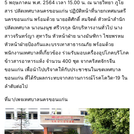
5 พฤษภาคม พ.ศ. 2564 เวลา 15.00 น. ณ นายวิทยา ภูโย
สาร ปลัดเทศบาลนครขอนแก่น ปฏิบัติหน้าที่นายกเทศมนตรี
นครขอนแก่น พร้อมด้วย นายอดิศักดิ์ สมจิตต์ หัวหน้าสำนัก
ปลัดเทศบาล นางนงนุช ศรีวรกุล นักบริหารงานทั่วไป นาง
สาวจรินทร์ญา สุทาวัน หัวหน้าฝ่าย นางมันฑิกา ไชยพรหม
หัวหน้าฝ่ายป้องกันและบรรเทาสาธารณภัย พร้อมด้วย
พนักงานเทศบาลที่เกี่ยวข้อง ร่วมรับมอบเครื่องอุปโภคบริโภค
ข้าวสารอาหารแห้ง จำนวน 400 ชุด จากคริสตจักรจีน
ขอนแก่น เพื่อนำไปบริจาคให้กับประชาชนในเขตเทศบาล
ขอนแก่น ที่ได้รับผลกระทบจากสถานการณ์โรคโควิด-19 ใน
ลำดับต่อไป
ที่มา/เพจเทศบาลนครขอนแก่น