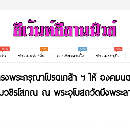
hot
new
new
best
วัน
ข่าวเด่นท้องถิ่น
ท่องเที่ยวตามใจ
ข่าวเศรษฐกิจ
ทรงพระกรุณาโปรดเกล้า ฯ ให้ องคมนตรี
หมวชิรโสภณ ณ พระอุโบสถวัดบึงพระ