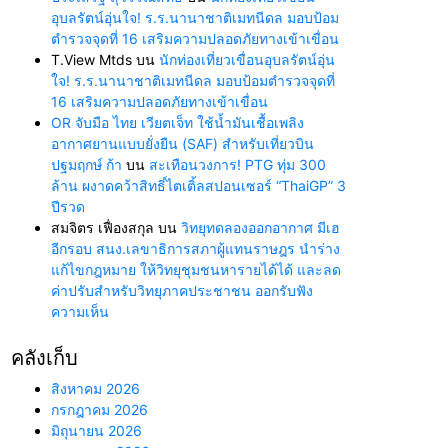
อุบลรัตน์อุ่นใจ! ร.ร.นานาชาติเมทนีดล มอบป้อม
ตำรวจจุดที่ 16 เสริมความปลอดภัยทางเข้าเขื่อน
T.View Mtds
บน
นักท่องเที่ยวเขื่อนอุบลรัตน์อุ่น
ใจ! ร.ร.นานาชาติเมทนีดล มอบป้อมตำรวจจุดที่
16 เสริมความปลอดภัยทางเข้าเขื่อน
OR จับมือ ไทย เวียตเจ็ท ใช้น้ำมันเชื้อเพลิง
อากาศยานแบบยั่งยืน (SAF) สำหรับเที่ยวบิน
ปฐมฤกษ์ ก้า
บน
สะเทือนวงการ! PTG ทุ่ม 300
ล้าน ผงาดคว้าสิทธิ์ไตเติ้ลสปอนเซอร์ “ThaiGP” 3
ปีรวด
สมจิตร เฟื่องสกุล
บน
วิทยุทดลองออกอากาศ มีเฮ
อีกรอบ สนง.เลขาธิการสภาผู้แทนราษฎร นำร่าง
แก้ไขกฎหมาย ให้วิทยุชุมชนหารายได้ได้ และลด
ค่าปรับสำหรับวิทยุภาคประชาชน ออกรับฟัง
ความเห็น
คลังเก็บ
สิงหาคม 2026
กรกฎาคม 2026
มิถุนายน 2026