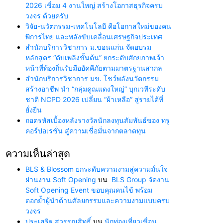
2026 เชื่อม 4 งานใหญ่ สร้างโอกาสธุรกิจครบ
วงจร ด้วยครับ
วิจัย-นวัตกรรม-เทคโนโลยี คือโอกาสใหม่ของคน
พิการไทย และพลังขับเคลื่อนเศรษฐกิจประเทศ
สำนักบริการวิชาการ ม.ขอนแก่น จัดอบรม
หลักสูตร “ดับเพลิงขั้นต้น” ยกระดับศักยภาพเจ้า
หน้าที่ท้องถิ่นรับมืออัคคีภัยตามมาตรฐานสากล
สำนักบริการวิชาการ มข. โชว์พลังนวัตกรรม
สร้างอาชีพ นำ “กลุ่มคูณแดงใหญ่” บุกเวทีระดับ
ชาติ NCPD 2026 เปลี่ยน “ผ้าเหลือ” สู่รายได้ที่
ยั่งยืน
ถอดรหัสเบื้องหลังรางวัลนักลงทุนสัมพันธ์ของ ทรู
คอร์ปอเรชั่น สู่ความเชื่อมั่นจากตลาดทุน
ความเห็นล่าสุด
BLS & Blossom ยกระดับความงามสู่ความมั่นใจ
ผ่านงาน Soft Opening
บน
BLS Group จัดงาน
Soft Opening Event ขอบคุณคนไข้ พร้อม
ตอกย้ำผู้นำด้านศัลยกรรมและความงามแบบครบ
วงจร
ประเสริฐ สุวรรณสิทธิ์
บน
นักท่องเที่ยวเขื่อน