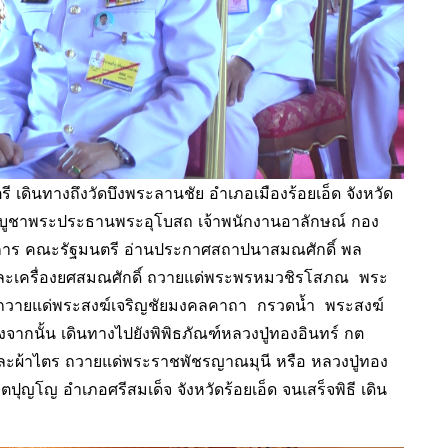
งถึงวัดบึงพระลานชัย อำเภอเมืองร้อยเอ็ด จังหวัด
สการบูชาพระประธานพระอุโบสถ เจ้าพนักงานอาลักษณ์ กอง
ิการ คณะรัฐมนตรี อ่านประกาศสถาปนาสมณศักดิ์ พล
ฏและเครื่องยศสมณศักดิ์ ถวายแด่พระพรหมวชิรโสภณ พระ
ถวายแด่พระสงฆ์เจริญชัยมงคลคาถา กรวดน้ำ พระสงฆ์
กนั้น เดินทางไปยังพิพิธภัณฑ์หลวงปู่ทองอินทร์ กต
ละผ้าไตร ถวายแด่พระราชพัชรญาณมุนี หรือ หลวงปู่ทอง
ปุญโญ อำเภอศรีสมเด็จ จังหวัดร้อยเอ็ด จนเสร็จพิธี เดิน