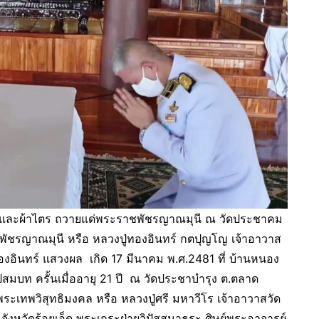
ศ และผ้าไตร ถวายแด่พระราชพัชรญาณมุนี ณ วัดประชาคม
พัชรญาณมุนี หรือ หลวงปู่ทองอินทร์ กตปุญโญ เจ้าอาวาส
องอินทร์ แสวงผล เกิด 17 มีนาคม พ.ศ.2481 ที่ บ้านหนอง
ปสมบท ครั้นเมื่ออายุ 21 ปี ณ วัดประชาบำรุง ต.ตลาด
พระเทพวิสุทธิมงคล หรือ หลวงปู่ศรี มหาวีโร เจ้าอาวาสวัด
ังหวัดร้อยเอ็ด พระเถระฝ่ายวิปัสสนาธุระ ศิษย์พระอาจารย์