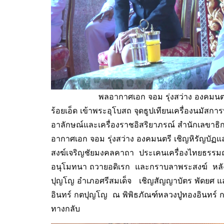
พลอากาศเอก จอม รุ่งสว่าง องคมนตรี เดินทา
ร้อยเอ็ด เข้าพระอุโบสถ จุดธูปเทียนเครื่องนมั
อาลักษณ์และเครื่องราชอิสริยาภรณ์ สำนักเลขาธ
อากาศเอก จอม รุ่งสว่าง องคมนตรี เชิญหิรัญบั
สงฆ์เจริญชัยมงคลคาถา ประเคนเครื่องไทยธรรม
อนุโมทนา ถวายอดิเรก และกราบลาพระสงฆ์ หลังจา
ปุญโญ อำเภอศรีสมเด็จ เชิญสัญญาบัตร พัดยศ แ
อินทร์ กตปุญโญ ณ พิพิธภัณฑ์หลวงปู่ทองอินทร์ กต
ทางกลับ