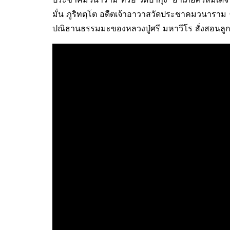
มั่น ภูริทตฺโต อดีตเจ้าอาวาสวัดประชาคมวนาราม จ
ปณิธานธรรมมะของหลวงปู่ศรี มหาวีโร สั่งสอนลูก