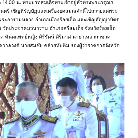
0 น. พระบาทสมเด็จพระเจ้าอยู่หัวทรงพระกรุณา
นตรี เชิญหิรัญบัฏและเครื่องยศสมณศักดิ์ไปถวายแด่พระ
ระอารามหลวง อำเภอเมืองร้อยเอ็ด และเชิญสัญญาบัตร
วัดประชาคมวนาราม อำเภอศรีสมเด็จ จังหวัดร้อยเอ็ด
อ็ด ทันตแพทย์หญิง ศิริรัตน์ ศิริมาศ นายกเหล่ากาชาด
ัชวาลวงศ์ นายสมชัย คล้ายทับทิม รองผู้ว่าราชการจังหวัด