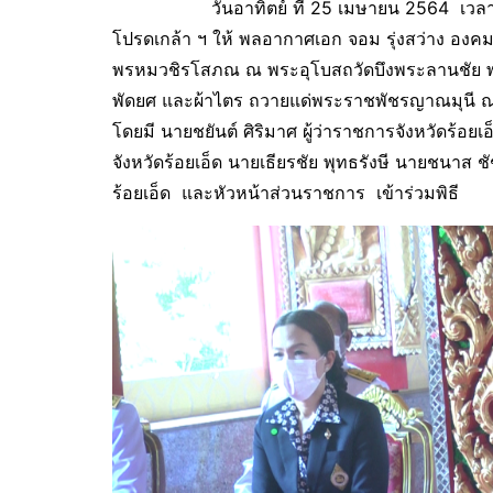
วันอาทิตย์ ที่ 25 เมษายน 2564 เวลา 14.0
โปรดเกล้า ฯ ให้ พลอากาศเอก จอม รุ่งสว่าง องคม
พรหมวชิรโสภณ ณ พระอุโบสถวัดบึงพระลานชัย พ
พัดยศ และผ้าไตร ถวายแด่พระราชพัชรญาณมุนี ณ 
โดยมี นายชยันต์ ศิริมาศ ผู้ว่าราชการจังหวัดร้อยเ
จังหวัดร้อยเอ็ด นายเธียรชัย พุทธรังษี นายชนาส ช
ร้อยเอ็ด และหัวหน้าส่วนราชการ เข้าร่วมพิธี