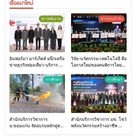
เรื่องมาใหม่
ข่าวพลังงาน
ข่าวประจำวัน
อินฟอร์มา มาร์เก็ตส์ ผนึกเครือ
วิจัย-นวัตกรรม-เทคโนโลยี คือ
ข่ายธุรกิจท่องเที่ยว-บริการ จัด
โอกาสใหม่ของคนพิการไทย
Food & Hospitality Thailand
และพลังขับเคลื่อนเศรษฐกิจ
2026 เชื่อม 4 งานใหญ่ สร้าง
ประเทศ
การศึกษา
การศึกษา
โอกาสธุรกิจครบวงจร ด้วย
ครับ
สำนักบริการวิชาการ
สำนักบริการวิชาการ มข. โชว์
ม.ขอนแก่น จัดอบรมหลักสูตร
พลังนวัตกรรมสร้างอาชีพ นำ
“ดับเพลิงขั้นต้น” ยกระดับ
“กลุ่มคูณแดงใหญ่” บุกเวที