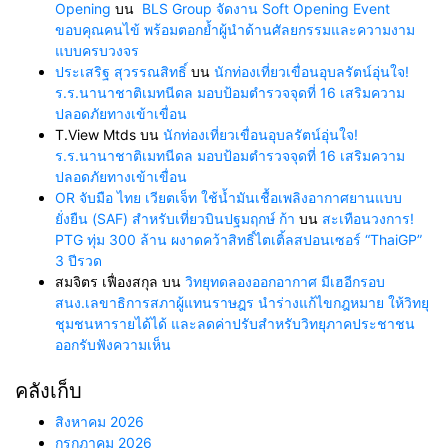
Opening
บน
BLS Group จัดงาน Soft Opening Event
ขอบคุณคนไข้ พร้อมตอกย้ำผู้นำด้านศัลยกรรมและความงาม
แบบครบวงจร
ประเสริฐ สุวรรณสิทธิ์
บน
นักท่องเที่ยวเขื่อนอุบลรัตน์อุ่นใจ!
ร.ร.นานาชาติเมทนีดล มอบป้อมตำรวจจุดที่ 16 เสริมความ
ปลอดภัยทางเข้าเขื่อน
T.View Mtds
บน
นักท่องเที่ยวเขื่อนอุบลรัตน์อุ่นใจ!
ร.ร.นานาชาติเมทนีดล มอบป้อมตำรวจจุดที่ 16 เสริมความ
ปลอดภัยทางเข้าเขื่อน
OR จับมือ ไทย เวียตเจ็ท ใช้น้ำมันเชื้อเพลิงอากาศยานแบบ
ยั่งยืน (SAF) สำหรับเที่ยวบินปฐมฤกษ์ ก้า
บน
สะเทือนวงการ!
PTG ทุ่ม 300 ล้าน ผงาดคว้าสิทธิ์ไตเติ้ลสปอนเซอร์ “ThaiGP”
3 ปีรวด
สมจิตร เฟื่องสกุล
บน
วิทยุทดลองออกอากาศ มีเฮอีกรอบ
สนง.เลขาธิการสภาผู้แทนราษฎร นำร่างแก้ไขกฎหมาย ให้วิทยุ
ชุมชนหารายได้ได้ และลดค่าปรับสำหรับวิทยุภาคประชาชน
ออกรับฟังความเห็น
คลังเก็บ
สิงหาคม 2026
กรกฎาคม 2026