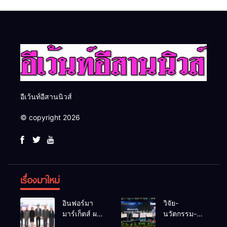
ศักยภาพเจ้าหน้าที่ท้องถิ่น
ระดับชาติ NCPD 2026
รับมืออัคคีภัยตามมาตรฐาน
เปลี่ยน “ผ้าเหลือ” สู่รายได้ที่
สากล
ยั่งยืน
อีเว้นท์อีสานนิวส์
© copyright 2026
เรื่องมาใหม่
อินฟอร์มา
วิจัย-
มาร์เก็ตส์ ผนึก
นวัตกรรม-
เครือข่าย
เทคโนโลยี