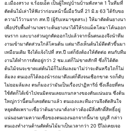
อ.เมืองสรวง จ.ร้อยเอ็ด เป็นผู้ใหญ่บ้านบ้านพังหาด 1 ในทีมที่
ตัดต้นไม้เล่าให้ฟังว่าก่อนหน้านี้เมื่อวันที่ 21 มิ.ย 63 ได้รับขอ
ความไว้วานจาก สท.ปี (ผู้รับเหมาขุดสระ) ให้มาตัดต้นยางนา
เพื่อปรับพื้นทำนาเพราะต้นยางนาได้ให้รถแม็คโคมาโค้นออก
จนราก และบางส่วนถูกตัดออกไปแล้วจากนั้นตนเองจึงนำทีม
งานเข้ามาตัดส่วนใกล้โคนต้น แต่มาถึงเห็นต้นไม้ดีดตัวขึ้นมา
เหมือนเดิม จึงได้แจ้งไปที่ สท.ปี แต่ก็ยังต้องให้ตัดต่อ ตนกับทีม
งานได้ทำการตัดอยู่กว่า 2 ชม.แต่ก็ไม่ขาดสักที ซึ่งก็ได้ตัด
ต้นไม้จนจะขาดแต่ต้นไม้ก็ไม่ล้มลงมาไม่ว่าจะดันหรือไถก็ไม่
ล้มลง ตนเองก็ได้ลองนำรถมาดึงแต่ก็ดึงจนเชือกขาด รถก็ดับ
ไม่ยอมล้มลง ตนก็มองว่ามันเป็นเรื่องปาฏิหาริย์ ซึ่งเลื่อยที่ตน
ใช้ตัดก็ได้เข้าไปจนมิดจนเลยแกนกลางของตันแน่นอน ซึ่งต้น
ใหญ่กว่านี้ตนก็เคยตัดมาแล้ว ตนเองและทีมงานจึงตัดสินใจ
หยุดตัดเพราะเชื่อว่าต้นยางนาดั่งกล่าวต้องมีสิ่งศักดิ์สิทธิ์อยู่
แน่นอนตามความเชื่อของตนเองนอกจากนี้นาย บุญสี กล่าว
ตนเองทำงานด้านตัดต้นไม้มาเป็นเวลากว่า 20 ปีไม่เคยเจอ