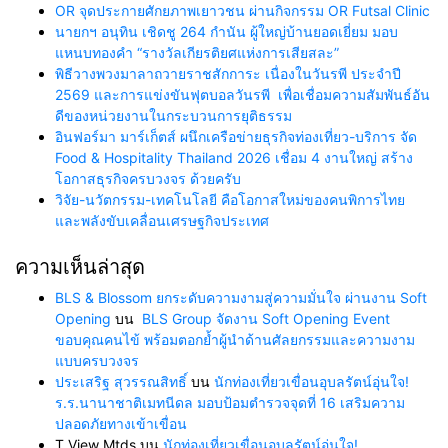
OR จุดประกายศักยภาพเยาวชน ผ่านกิจกรรม OR Futsal Clinic
นายกฯ อนุทิน เชิดชู 264 กำนัน ผู้ใหญ่บ้านยอดเยี่ยม มอบ
แหนบทองคำ “รางวัลเกียรติยศแห่งการเสียสละ”
พิธีวางพวงมาลาถวายราชสักการะ เนื่องในวันรพี ประจำปี
2569 และการแข่งขันฟุตบอลวันรพี เพื่อเชื่อมความสัมพันธ์อัน
ดีของหน่วยงานในกระบวนการยุติธรรม
อินฟอร์มา มาร์เก็ตส์ ผนึกเครือข่ายธุรกิจท่องเที่ยว-บริการ จัด
Food & Hospitality Thailand 2026 เชื่อม 4 งานใหญ่ สร้าง
โอกาสธุรกิจครบวงจร ด้วยครับ
วิจัย-นวัตกรรม-เทคโนโลยี คือโอกาสใหม่ของคนพิการไทย
และพลังขับเคลื่อนเศรษฐกิจประเทศ
ความเห็นล่าสุด
BLS & Blossom ยกระดับความงามสู่ความมั่นใจ ผ่านงาน Soft
Opening
บน
BLS Group จัดงาน Soft Opening Event
ขอบคุณคนไข้ พร้อมตอกย้ำผู้นำด้านศัลยกรรมและความงาม
แบบครบวงจร
ประเสริฐ สุวรรณสิทธิ์
บน
นักท่องเที่ยวเขื่อนอุบลรัตน์อุ่นใจ!
ร.ร.นานาชาติเมทนีดล มอบป้อมตำรวจจุดที่ 16 เสริมความ
ปลอดภัยทางเข้าเขื่อน
T.View Mtds
บน
นักท่องเที่ยวเขื่อนอุบลรัตน์อุ่นใจ!