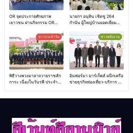
OR จุดประกายศักยภาพ
นายกฯ อนุทิน เชิดชู 264
เยาวชน ผ่านกิจกรรม OR
กำนัน ผู้ใหญ่บ้านยอดเยี่ยม
Futsal Clinic
มอบแหนบทองคำ “รางวัล
เกียรติยศแห่งการเสียสละ”
ข่าวประจำวัน
ข่าวพลังงาน
พิธีวางพวงมาลาถวายราชสัก
อินฟอร์มา มาร์เก็ตส์ ผนึกเครือ
การะ เนื่องในวันรพี ประจำปี
ข่ายธุรกิจท่องเที่ยว-บริการ จัด
2569 และการแข่งขันฟุตบอล
Food & Hospitality Thailand
วันรพี เพื่อเชื่อมความสัมพันธ์
2026 เชื่อม 4 งานใหญ่ สร้าง
อันดีของหน่วยงานใน
โอกาสธุรกิจครบวงจร ด้วย
กระบวนการยุติธรรม
ครับ