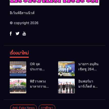
อีเว้นท์อีสานนิวส์
© copyright 2026
เรื่องมาใหม่
OR จุด
นายกฯ อนุทิน
ประกาย
เชิดชู 264
ศักยภาพ
กำนัน ผู้ใหญ่
เยาวชน ผ่าน
บ้านยอดเยี่ยม
พิธีวางพวง
อินฟอร์มา
กิจกรรม OR
มอบแหนบ
มาลาถวาย
มาร์เก็ตส์ ผนึก
Futsal Clinic
ทองคำ
ราชสักการะ
เครือข่าย
“รางวัล
เนื่องในวันรพี
ธุรกิจท่อง
เกียรติยศแห่ง
ประจำปี
เที่ยว-บริการ
การเสียสละ”
2569 และ
จัด Food &
Anti-Fake News
การศึกษา