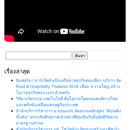
ค้นหา
สำหรับ:
เรื่องล่าสุด
อินฟอร์มา มาร์เก็ตส์ ผนึกเครือข่ายธุรกิจท่องเที่ยว-บริการ จัด
Food & Hospitality Thailand 2026 เชื่อม 4 งานใหญ่ สร้าง
โอกาสธุรกิจครบวงจร ด้วยครับ
วิจัย-นวัตกรรม-เทคโนโลยี คือโอกาสใหม่ของคนพิการไทย
และพลังขับเคลื่อนเศรษฐกิจประเทศ
สำนักบริการวิชาการ ม.ขอนแก่น จัดอบรมหลักสูตร “ดับเพลิง
ขั้นต้น” ยกระดับศักยภาพเจ้าหน้าที่ท้องถิ่นรับมืออัคคีภัยตาม
มาตรฐานสากล
สำนักบริการวิชาการ มข. โชว์พลังนวัตกรรมสร้างอาชีพ นำ