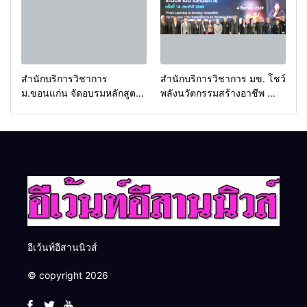
ครับ
สำนักบริการวิชาการ
สำนักบริการวิชาการ มข. โชว์
ม.ขอนแก่น จัดอบรมหลักสูตร
พลังนวัตกรรมสร้างอาชีพ นำ
“ดับเพลิงขั้นต้น” ยกระดับ
“กลุ่มคูณแดงใหญ่” บุกเวที
ศักยภาพเจ้าหน้าที่ท้องถิ่น
ระดับชาติ NCPD 2026
รับมืออัคคีภัยตามมาตรฐาน
เปลี่ยน “ผ้าเหลือ” สู่รายได้ที่
สากล
ยั่งยืน
อีเว้นท์อีสานนิวส์
© copyright 2026