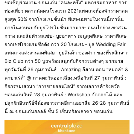
ขอเชิญร่วมงาน ขอนแก่น “คนละครึ่ง” มหกรรมอาหาร การ
ท่องเที่ยว ตลาดนัดคนโรงแรม 2021แพคเกจห้องพักราคาลด
สูงสุด 50% จากโรงแรมชั้นนำ พิเศษเฉพาะในงานนี้เท่านั้น
ภายในงานพบกับบูธโปรโมชั่นมากมาย- ถนนไก่ย่างเขาสวน
กวาง และส้มตำรสแซ่บ- บูธอาหาร เมนูสุดพิเศษ ราคาพิเศษ
จากเชฟโรงแรมชื่อดัง กว่า 20 โรงแรม- บูธ Wedding Fair
แพคเกจแต่งงานลดพิเศษ- บูธสินค้า ของฝาก ของที่ระลึกจาก
Biz Club กว่า 50 บูธพร้อมสนุกกับกิจกรรมต่างๆ มากมาย
ทุกวันวันที่ 26 กุมภาพันธ์ : Amazing อีสาน ตอน “หมอลำ &
คาบาเร่ต์” @ ภาคตะวันออกเฉียงเหนือวันที่ 27 กุมภาพันธ์ :
กิจกรรมเสวนา “การขายออนไลน์” จากหอการค้าจังหวัด
ขอนแก่นวันที่ 28 กุมภาพันธ์ : Workshop จัดดอกไม้ และ
ปลูกผักอินทรีย์พี่น้องชาวภาคอีสานอย่าลืม 26-28 กุมภาพันธ์
นี้ ณ ขอนแก่นฮอลล์ ชั้น 5 เซ็นทรัลพลาซา ขอนแก่น