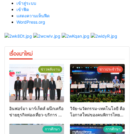
เข้าสู่ระบบ
เข้าฟีด
แสดงความเห็นฟีด
WordPress.org
เรื่องมาใหม่
ข่าวพลังงาน
ข่าวประจำวัน
อินฟอร์มา มาร์เก็ตส์ ผนึกเครือ
วิจัย-นวัตกรรม-เทคโนโลยี คือ
ข่ายธุรกิจท่องเที่ยว-บริการ จัด
โอกาสใหม่ของคนพิการไทย
Food & Hospitality Thailand
และพลังขับเคลื่อนเศรษฐกิจ
2026 เชื่อม 4 งานใหญ่ สร้าง
ประเทศ
การศึกษา
การศึกษา
โอกาสธุรกิจครบวงจร ด้วย