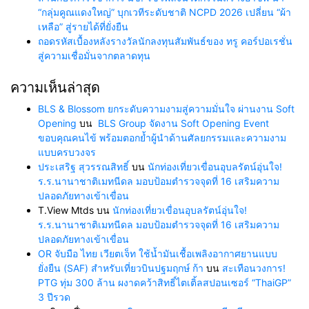
“กลุ่มคูณแดงใหญ่” บุกเวทีระดับชาติ NCPD 2026 เปลี่ยน “ผ้า
เหลือ” สู่รายได้ที่ยั่งยืน
ถอดรหัสเบื้องหลังรางวัลนักลงทุนสัมพันธ์ของ ทรู คอร์ปอเรชั่น
สู่ความเชื่อมั่นจากตลาดทุน
ความเห็นล่าสุด
BLS & Blossom ยกระดับความงามสู่ความมั่นใจ ผ่านงาน Soft
Opening
บน
BLS Group จัดงาน Soft Opening Event
ขอบคุณคนไข้ พร้อมตอกย้ำผู้นำด้านศัลยกรรมและความงาม
แบบครบวงจร
ประเสริฐ สุวรรณสิทธิ์
บน
นักท่องเที่ยวเขื่อนอุบลรัตน์อุ่นใจ!
ร.ร.นานาชาติเมทนีดล มอบป้อมตำรวจจุดที่ 16 เสริมความ
ปลอดภัยทางเข้าเขื่อน
T.View Mtds
บน
นักท่องเที่ยวเขื่อนอุบลรัตน์อุ่นใจ!
ร.ร.นานาชาติเมทนีดล มอบป้อมตำรวจจุดที่ 16 เสริมความ
ปลอดภัยทางเข้าเขื่อน
OR จับมือ ไทย เวียตเจ็ท ใช้น้ำมันเชื้อเพลิงอากาศยานแบบ
ยั่งยืน (SAF) สำหรับเที่ยวบินปฐมฤกษ์ ก้า
บน
สะเทือนวงการ!
PTG ทุ่ม 300 ล้าน ผงาดคว้าสิทธิ์ไตเติ้ลสปอนเซอร์ “ThaiGP”
3 ปีรวด