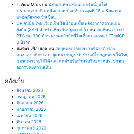
T.View Mtds
บน
นักท่องเที่ยวเขื่อนอุบลรัตน์อุ่นใจ!
ร.ร.นานาชาติเมทนีดล มอบป้อมตำรวจจุดที่ 16 เสริมความ
ปลอดภัยทางเข้าเขื่อน
OR จับมือ ไทย เวียตเจ็ท ใช้น้ำมันเชื้อเพลิงอากาศยานแบบ
ยั่งยืน (SAF) สำหรับเที่ยวบินปฐมฤกษ์ ก้า
บน
สะเทือนวงการ!
PTG ทุ่ม 300 ล้าน ผงาดคว้าสิทธิ์ไตเติ้ลสปอนเซอร์ “ThaiGP”
3 ปีรวด
สมจิตร เฟื่องสกุล
บน
วิทยุทดลองออกอากาศ มีเฮอีกรอบ
สนง.เลขาธิการสภาผู้แทนราษฎร นำร่างแก้ไขกฎหมาย ให้วิทยุ
ชุมชนหารายได้ได้ และลดค่าปรับสำหรับวิทยุภาคประชาชน
ออกรับฟังความเห็น
คลังเก็บ
สิงหาคม 2026
กรกฎาคม 2026
มิถุนายน 2026
พฤษภาคม 2026
เมษายน 2026
มีนาคม 2026
กุมภาพันธ์ 2026