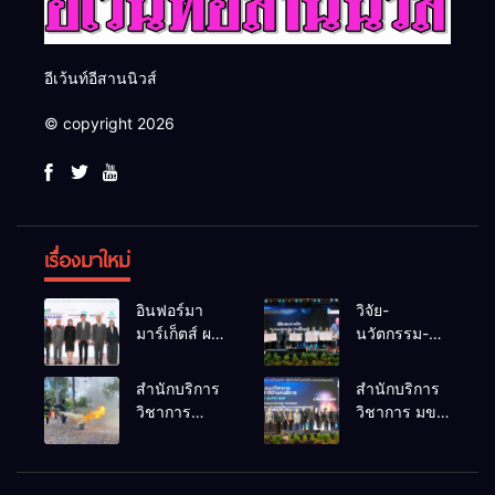
อีเว้นท์อีสานนิวส์
© copyright 2026
เรื่องมาใหม่
อินฟอร์มา
วิจัย-
มาร์เก็ตส์ ผนึก
นวัตกรรม-
เครือข่าย
เทคโนโลยี
ธุรกิจท่อง
คือโอกาสใหม่
สำนักบริการ
สำนักบริการ
เที่ยว-บริการ
ของคนพิการ
วิชาการ
วิชาการ มข.
จัด Food &
ไทย และพลัง
ม.ขอนแก่น
โชว์พลัง
Hospitality
ขับเคลื่อน
จัดอบรม
นวัตกรรม
Thailand
เศรษฐกิจ
หลักสูตร “ดับ
สร้างอาชีพ