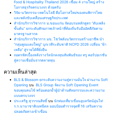
Food & Hospitality Thailand 2026 เชื่อม 4 งานใหญ่ สร้าง
โอกาสธุรกิจครบวงจร ด้วยครับ
วิจัย-นวัตกรรม-เทคโนโลยี คือโอกาสใหม่ของคนพิการไทย
และพลังขับเคลื่อนเศรษฐกิจประเทศ
สำนักบริการวิชาการ ม.ขอนแก่น จัดอบรมหลักสูตร “ดับเพลิง
ขั้นต้น” ยกระดับศักยภาพเจ้าหน้าที่ท้องถิ่นรับมืออัคคีภัยตาม
มาตรฐานสากล
สำนักบริการวิชาการ มข. โชว์พลังนวัตกรรมสร้างอาชีพ นำ
“กลุ่มคูณแดงใหญ่” บุกเวทีระดับชาติ NCPD 2026 เปลี่ยน “ผ้า
เหลือ” สู่รายได้ที่ยั่งยืน
ถอดรหัสเบื้องหลังรางวัลนักลงทุนสัมพันธ์ของ ทรู คอร์ปอเรชั่น
สู่ความเชื่อมั่นจากตลาดทุน
ความเห็นล่าสุด
BLS & Blossom ยกระดับความงามสู่ความมั่นใจ ผ่านงาน Soft
Opening
บน
BLS Group จัดงาน Soft Opening Event
ขอบคุณคนไข้ พร้อมตอกย้ำผู้นำด้านศัลยกรรมและความงาม
แบบครบวงจร
ประเสริฐ สุวรรณสิทธิ์
บน
นักท่องเที่ยวเขื่อนอุบลรัตน์อุ่นใจ!
ร.ร.นานาชาติเมทนีดล มอบป้อมตำรวจจุดที่ 16 เสริมความ
ปลอดภัยทางเข้าเขื่อน