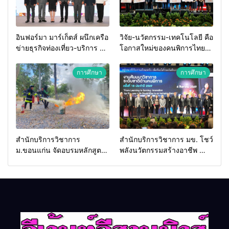
อินฟอร์มา มาร์เก็ตส์ ผนึกเครือ
วิจัย-นวัตกรรม-เทคโนโลยี คือ
ข่ายธุรกิจท่องเที่ยว-บริการ จัด
โอกาสใหม่ของคนพิการไทย
Food & Hospitality Thailand
และพลังขับเคลื่อนเศรษฐกิจ
2026 เชื่อม 4 งานใหญ่ สร้าง
ประเทศ
การศึกษา
การศึกษา
โอกาสธุรกิจครบวงจร ด้วย
ครับ
สำนักบริการวิชาการ
สำนักบริการวิชาการ มข. โชว์
ม.ขอนแก่น จัดอบรมหลักสูตร
พลังนวัตกรรมสร้างอาชีพ นำ
“ดับเพลิงขั้นต้น” ยกระดับ
“กลุ่มคูณแดงใหญ่” บุกเวที
ศักยภาพเจ้าหน้าที่ท้องถิ่น
ระดับชาติ NCPD 2026
รับมืออัคคีภัยตามมาตรฐาน
เปลี่ยน “ผ้าเหลือ” สู่รายได้ที่
สากล
ยั่งยืน