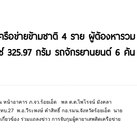
้าเครือข่ายข้ามชาติ 4 ราย ผู้ต้องหา
อซ์ 325.97 กรัม รถจักรยานยนต์ 6 คัน
หน้าอาคาร ภ.จว.ร้อยเอ็ด พล ต.ต.ไพโรจน์ มังคลา
มทบ.27 พ.อ.วีระพงษ์ คำสิทธิ์ กอ.รมน.จังหวัดร้อยเอ็ด นาย
ี่เกี่ยวข้อง ร่วมแถลงข่าว การจับกุมผู้คายาเสพติดเครือข่าย