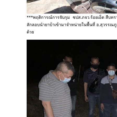
***พฤติการณ์การจับกุม ชปส.ภจว.ร้อยเอ็ด สืบท
ลักลอบนำยาบ้าเข้ามาจำหน่ายในพื้นที่ อ.สุวรรณภูม
ด้วย