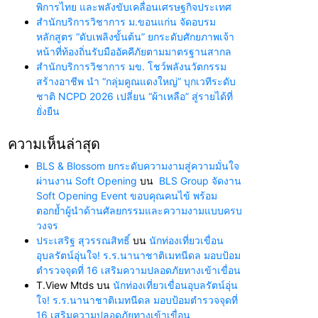
พิการไทย และพลังขับเคลื่อนเศรษฐกิจประเทศ
สำนักบริการวิชาการ ม.ขอนแก่น จัดอบรม
หลักสูตร “ดับเพลิงขั้นต้น” ยกระดับศักยภาพเจ้า
หน้าที่ท้องถิ่นรับมืออัคคีภัยตามมาตรฐานสากล
สำนักบริการวิชาการ มข. โชว์พลังนวัตกรรม
สร้างอาชีพ นำ “กลุ่มคูณแดงใหญ่” บุกเวทีระดับ
ชาติ NCPD 2026 เปลี่ยน “ผ้าเหลือ” สู่รายได้ที่
ยั่งยืน
ความเห็นล่าสุด
BLS & Blossom ยกระดับความงามสู่ความมั่นใจ
ผ่านงาน Soft Opening
บน
BLS Group จัดงาน
Soft Opening Event ขอบคุณคนไข้ พร้อม
ตอกย้ำผู้นำด้านศัลยกรรมและความงามแบบครบ
วงจร
ประเสริฐ สุวรรณสิทธิ์
บน
นักท่องเที่ยวเขื่อน
อุบลรัตน์อุ่นใจ! ร.ร.นานาชาติเมทนีดล มอบป้อม
ตำรวจจุดที่ 16 เสริมความปลอดภัยทางเข้าเขื่อน
T.View Mtds
บน
นักท่องเที่ยวเขื่อนอุบลรัตน์อุ่น
ใจ! ร.ร.นานาชาติเมทนีดล มอบป้อมตำรวจจุดที่
16 เสริมความปลอดภัยทางเข้าเขื่อน