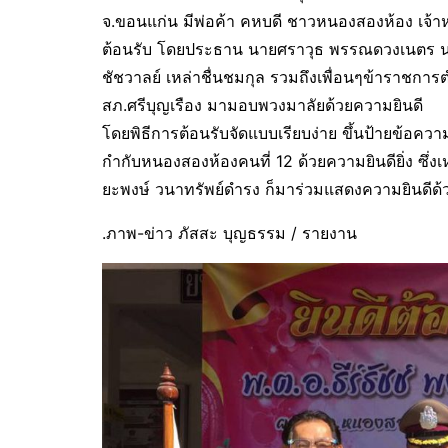
จ.ขอนแก่น มีพ่อค้า คหบดี ชาวหนองสองห้อง เจ้า
ต้อนรับ โดยประธาน นายศราวุธ พรรณดวงเนตร นา
ชัชวาลย์ เหล่าชื่นชมกุล รวมถึงเพื่อนๆข้าราชก
สภ.ศรีบุญเรือง มามอบพวงมาลัยด้วยความยินดี
โดยพิธีการต้อนรับจัดแบบเรียบง่าย ขึ้นป้ายข้อความ 
กำกับหนองสองห้องคนที่ 12 ด้วยความยินดียิ่ง ซึ่งเหย
ยะพงษ์ วนาทรัพย์ดำรง ก็มาร่วมแสดงความยินดีด้ว
.ภาพ-ข่าว ภัสสะ บุญธรรม / รายงาน