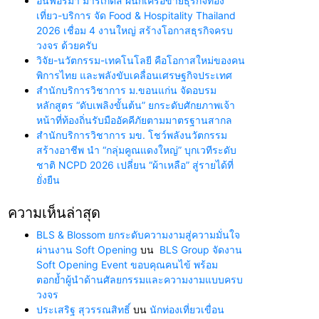
อินฟอร์มา มาร์เก็ตส์ ผนึกเครือข่ายธุรกิจท่อง
เที่ยว-บริการ จัด Food & Hospitality Thailand
2026 เชื่อม 4 งานใหญ่ สร้างโอกาสธุรกิจครบ
วงจร ด้วยครับ
วิจัย-นวัตกรรม-เทคโนโลยี คือโอกาสใหม่ของคน
พิการไทย และพลังขับเคลื่อนเศรษฐกิจประเทศ
สำนักบริการวิชาการ ม.ขอนแก่น จัดอบรม
หลักสูตร “ดับเพลิงขั้นต้น” ยกระดับศักยภาพเจ้า
หน้าที่ท้องถิ่นรับมืออัคคีภัยตามมาตรฐานสากล
สำนักบริการวิชาการ มข. โชว์พลังนวัตกรรม
สร้างอาชีพ นำ “กลุ่มคูณแดงใหญ่” บุกเวทีระดับ
ชาติ NCPD 2026 เปลี่ยน “ผ้าเหลือ” สู่รายได้ที่
ยั่งยืน
ความเห็นล่าสุด
BLS & Blossom ยกระดับความงามสู่ความมั่นใจ
ผ่านงาน Soft Opening
บน
BLS Group จัดงาน
Soft Opening Event ขอบคุณคนไข้ พร้อม
ตอกย้ำผู้นำด้านศัลยกรรมและความงามแบบครบ
วงจร
ประเสริฐ สุวรรณสิทธิ์
บน
นักท่องเที่ยวเขื่อน