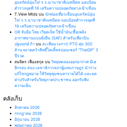
อุบลรัตน์อุ่นใจ! ร.ร.นานาชาติเมทนีดล มอบป้อม
ตำรวจจุดที่ 16 เสริมความปลอดภัยทางเข้าเขื่อน
T.View Mtds
บน
นักท่องเที่ยวเขื่อนอุบลรัตน์อุ่น
ใจ! ร.ร.นานาชาติเมทนีดล มอบป้อมตำรวจจุดที่
16 เสริมความปลอดภัยทางเข้าเขื่อน
OR จับมือ ไทย เวียตเจ็ท ใช้น้ำมันเชื้อเพลิง
อากาศยานแบบยั่งยืน (SAF) สำหรับเที่ยวบิน
ปฐมฤกษ์ ก้า
บน
สะเทือนวงการ! PTG ทุ่ม 300
ล้าน ผงาดคว้าสิทธิ์ไตเติ้ลสปอนเซอร์ “ThaiGP” 3
ปีรวด
สมจิตร เฟื่องสกุล
บน
วิทยุทดลองออกอากาศ มีเฮ
อีกรอบ สนง.เลขาธิการสภาผู้แทนราษฎร นำร่าง
แก้ไขกฎหมาย ให้วิทยุชุมชนหารายได้ได้ และลด
ค่าปรับสำหรับวิทยุภาคประชาชน ออกรับฟัง
ความเห็น
คลังเก็บ
สิงหาคม 2026
กรกฎาคม 2026
มิถุนายน 2026
พฤษภาคม 2026