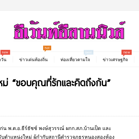
new
hot
new
best
วัน
ข่าวเด่นท้องถิ่น
ท่องเที่ยวตามใจ
ข่าวเศรษฐกิจ
ม่ “ขอบคุณที่รักและคิดถึงกัน”
ก่น พ.ต.อ.ธีร์ธัชช์ พงษ์สุวรรณ์ ผกก.สภ.บ้านเป็ด และ
ับตำแหน่งใหม่ ผู้กำกับสถานีตำรวจภูธรหนองสองห้อง