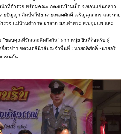
หน้าที่ตำรวจ พร้อมคณะ กต.ตร.บ้านเป็ด จ.ขอนแก่นกล่าว
ยปัญญา ลิมป์ทวีชัย นายเทอดศักดิ์ เจริญคุณากร และนาย
ารตำรวจ แม่บ้านตำรวจ มาจาก สภ.ท่าพระ สภ.ชุมแพ และ
“ขอบคุณที่รักและคิดถึงกัน” ผกก.หนุ่ย ยินดีต้อนรับ ผู้
ี่ยวข่าว ขตว.เดลินิวส์ประจำพื้นที่ : นายอดิศักดิ์ -นายอริ
ยเช่นกัน