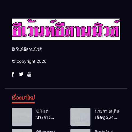
อันดีของหน่วยงานใน
โอกาสธุรกิจครบวงจร ด้วย
กระบวนการยุติธรรม
ครับ
อีเว้นท์อีสานนิวส์
© copyright 2026
เรื่องมาใหม่
OR จุด
นายกฯ อนุทิน
ประกาย
เชิดชู 264
ศักยภาพ
กำนัน ผู้ใหญ่
เยาวชน ผ่าน
บ้านยอดเยี่ยม
พิธีวางพวง
อินฟอร์มา