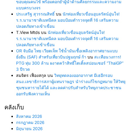
ขอบคุณคนไข้ พร้อมตอกย้ำผู้นำด้านศัลยกรรมและความงาม
แบบครบวงจร
ประเสริฐ สุวรรณสิทธิ์
บน
นักท่องเที่ยวเขื่อนอุบลรัตน์อุ่นใจ!
ร.ร.นานาชาติเมทนีดล มอบป้อมตำรวจจุดที่ 16 เสริมความ
ปลอดภัยทางเข้าเขื่อน
T.View Mtds
บน
นักท่องเที่ยวเขื่อนอุบลรัตน์อุ่นใจ!
ร.ร.นานาชาติเมทนีดล มอบป้อมตำรวจจุดที่ 16 เสริมความ
ปลอดภัยทางเข้าเขื่อน
OR จับมือ ไทย เวียตเจ็ท ใช้น้ำมันเชื้อเพลิงอากาศยานแบบ
ยั่งยืน (SAF) สำหรับเที่ยวบินปฐมฤกษ์ ก้า
บน
สะเทือนวงการ!
PTG ทุ่ม 300 ล้าน ผงาดคว้าสิทธิ์ไตเติ้ลสปอนเซอร์ “ThaiGP”
3 ปีรวด
สมจิตร เฟื่องสกุล
บน
วิทยุทดลองออกอากาศ มีเฮอีกรอบ
สนง.เลขาธิการสภาผู้แทนราษฎร นำร่างแก้ไขกฎหมาย ให้วิทยุ
ชุมชนหารายได้ได้ และลดค่าปรับสำหรับวิทยุภาคประชาชน
ออกรับฟังความเห็น
คลังเก็บ
สิงหาคม 2026
กรกฎาคม 2026
มิถุนายน 2026