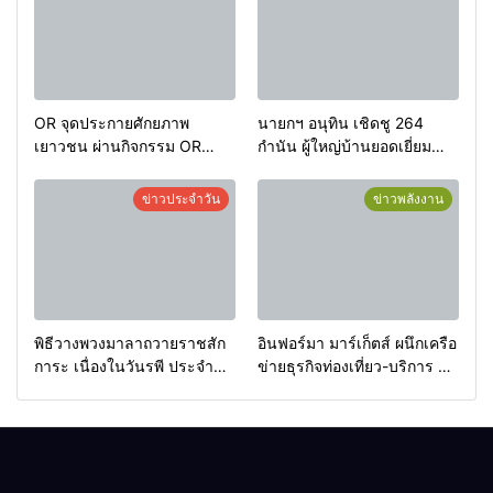
OR จุดประกายศักยภาพ
นายกฯ อนุทิน เชิดชู 264
เยาวชน ผ่านกิจกรรม OR
กำนัน ผู้ใหญ่บ้านยอดเยี่ยม
Futsal Clinic
มอบแหนบทองคำ “รางวัล
เกียรติยศแห่งการเสียสละ”
ข่าวประจำวัน
ข่าวพลังงาน
พิธีวางพวงมาลาถวายราชสัก
อินฟอร์มา มาร์เก็ตส์ ผนึกเครือ
การะ เนื่องในวันรพี ประจำปี
ข่ายธุรกิจท่องเที่ยว-บริการ จัด
2569 และการแข่งขันฟุตบอล
Food & Hospitality Thailand
วันรพี เพื่อเชื่อมความสัมพันธ์
2026 เชื่อม 4 งานใหญ่ สร้าง
อันดีของหน่วยงานใน
โอกาสธุรกิจครบวงจร ด้วย
กระบวนการยุติธรรม
ครับ