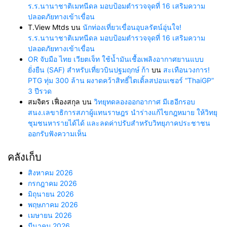
ร.ร.นานาชาติเมทนีดล มอบป้อมตำรวจจุดที่ 16 เสริมความ
ปลอดภัยทางเข้าเขื่อน
T.View Mtds
บน
นักท่องเที่ยวเขื่อนอุบลรัตน์อุ่นใจ!
ร.ร.นานาชาติเมทนีดล มอบป้อมตำรวจจุดที่ 16 เสริมความ
ปลอดภัยทางเข้าเขื่อน
OR จับมือ ไทย เวียตเจ็ท ใช้น้ำมันเชื้อเพลิงอากาศยานแบบ
ยั่งยืน (SAF) สำหรับเที่ยวบินปฐมฤกษ์ ก้า
บน
สะเทือนวงการ!
PTG ทุ่ม 300 ล้าน ผงาดคว้าสิทธิ์ไตเติ้ลสปอนเซอร์ “ThaiGP”
3 ปีรวด
สมจิตร เฟื่องสกุล
บน
วิทยุทดลองออกอากาศ มีเฮอีกรอบ
สนง.เลขาธิการสภาผู้แทนราษฎร นำร่างแก้ไขกฎหมาย ให้วิทยุ
ชุมชนหารายได้ได้ และลดค่าปรับสำหรับวิทยุภาคประชาชน
ออกรับฟังความเห็น
คลังเก็บ
สิงหาคม 2026
กรกฎาคม 2026
มิถุนายน 2026
พฤษภาคม 2026
เมษายน 2026
มีนาคม 2026