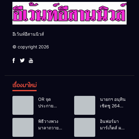
อีเว้นท์อีสานนิวส์
© copyright 2026
เรื่องมาใหม่
OR จุด
นายกฯ อนุทิน
ประกาย
เชิดชู 264
ศักยภาพ
กำนัน ผู้ใหญ่
เยาวชน ผ่าน
บ้านยอดเยี่ยม
พิธีวางพวง
อินฟอร์มา
กิจกรรม OR
มอบแหนบ
มาลาถวาย
มาร์เก็ตส์ ผนึก
Futsal Clinic
ทองคำ
ราชสักการะ
เครือข่าย
“รางวัล