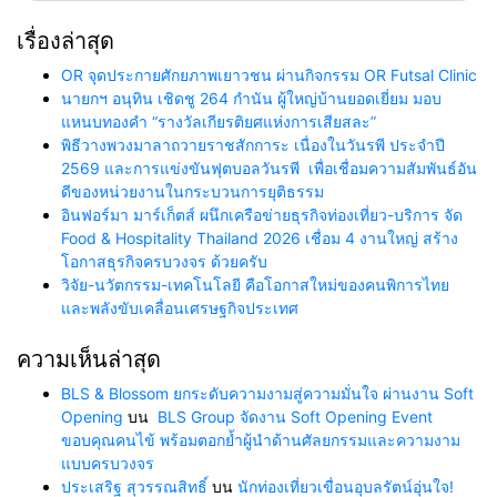
เรื่องล่าสุด
OR จุดประกายศักยภาพเยาวชน ผ่านกิจกรรม OR Futsal Clinic
นายกฯ อนุทิน เชิดชู 264 กำนัน ผู้ใหญ่บ้านยอดเยี่ยม มอบ
แหนบทองคำ “รางวัลเกียรติยศแห่งการเสียสละ”
พิธีวางพวงมาลาถวายราชสักการะ เนื่องในวันรพี ประจำปี
2569 และการแข่งขันฟุตบอลวันรพี เพื่อเชื่อมความสัมพันธ์อัน
ดีของหน่วยงานในกระบวนการยุติธรรม
อินฟอร์มา มาร์เก็ตส์ ผนึกเครือข่ายธุรกิจท่องเที่ยว-บริการ จัด
Food & Hospitality Thailand 2026 เชื่อม 4 งานใหญ่ สร้าง
โอกาสธุรกิจครบวงจร ด้วยครับ
วิจัย-นวัตกรรม-เทคโนโลยี คือโอกาสใหม่ของคนพิการไทย
และพลังขับเคลื่อนเศรษฐกิจประเทศ
ความเห็นล่าสุด
BLS & Blossom ยกระดับความงามสู่ความมั่นใจ ผ่านงาน Soft
Opening
บน
BLS Group จัดงาน Soft Opening Event
ขอบคุณคนไข้ พร้อมตอกย้ำผู้นำด้านศัลยกรรมและความงาม
แบบครบวงจร
ประเสริฐ สุวรรณสิทธิ์
บน
นักท่องเที่ยวเขื่อนอุบลรัตน์อุ่นใจ!