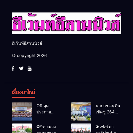
กระบวนการยุติธรรม
ครับ
อีเว้นท์อีสานนิวส์
© copyright 2026
เรื่องมาใหม่
OR จุด
นายกฯ อนุทิน
ประกาย
เชิดชู 264
ศักยภาพ
กำนัน ผู้ใหญ่
เยาวชน ผ่าน
บ้านยอดเยี่ยม
พิธีวางพวง
อินฟอร์มา
กิจกรรม OR
มอบแหนบ
มาลาถวาย
มาร์เก็ตส์ ผนึก