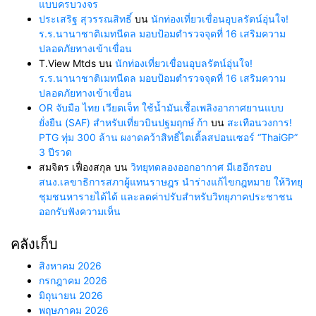
แบบครบวงจร
ประเสริฐ สุวรรณสิทธิ์
บน
นักท่องเที่ยวเขื่อนอุบลรัตน์อุ่นใจ!
ร.ร.นานาชาติเมทนีดล มอบป้อมตำรวจจุดที่ 16 เสริมความ
ปลอดภัยทางเข้าเขื่อน
T.View Mtds
บน
นักท่องเที่ยวเขื่อนอุบลรัตน์อุ่นใจ!
ร.ร.นานาชาติเมทนีดล มอบป้อมตำรวจจุดที่ 16 เสริมความ
ปลอดภัยทางเข้าเขื่อน
OR จับมือ ไทย เวียตเจ็ท ใช้น้ำมันเชื้อเพลิงอากาศยานแบบ
ยั่งยืน (SAF) สำหรับเที่ยวบินปฐมฤกษ์ ก้า
บน
สะเทือนวงการ!
PTG ทุ่ม 300 ล้าน ผงาดคว้าสิทธิ์ไตเติ้ลสปอนเซอร์ “ThaiGP”
3 ปีรวด
สมจิตร เฟื่องสกุล
บน
วิทยุทดลองออกอากาศ มีเฮอีกรอบ
สนง.เลขาธิการสภาผู้แทนราษฎร นำร่างแก้ไขกฎหมาย ให้วิทยุ
ชุมชนหารายได้ได้ และลดค่าปรับสำหรับวิทยุภาคประชาชน
ออกรับฟังความเห็น
คลังเก็บ
สิงหาคม 2026
กรกฎาคม 2026
มิถุนายน 2026
พฤษภาคม 2026