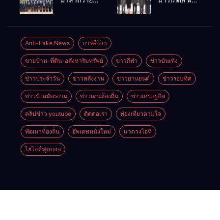
Futsal Clinic
ทองคำ
ราชสักการะ
เครือข่าย
“รางวัล
เนื่องในวันรพี
ธุรกิจท่อง
เกียรติยศแห่ง
ประจำปี
เที่ยว-บริการ
การเสียสละ”
2569 และ
จัด Food &
Anti-Fake News
การศึกษา
การแข่งขัน
Hospitality
ขายบ้าน-ที่ดิน-อสังหาริมทรัพย์
ข่าวกีฬา
ข่าวบันเทิง
ฟุตบอลวันรพี
Thailand
เพื่อเชื่อม
2026 เชื่อม 4
ข่าวประจำวัน
ข่าวพลังงาน
ข่าวยานยนต์
ข่าวรอบทิศ
ความสัมพันธ์
งานใหญ่
อันดีของ
สร้างโอกาส
ข่าวรับสมัตรงาน
ข่าวเด่นท้องถิ่น
ข่าวเศรษฐกิจ
หน่วยงานใน
ธุรกิจครบ
กระบวนการ
วงจร ด้วยครับ
คลิปข่าว youtube
ติดต่อเรา
ท่องเที่ยวตามใจ
ยุติธรรม
พัฒนาท้องถิ่น
อัพเดทหนังใหม่
แวดวงไอที
ไฮไลท์ฟุตบอล