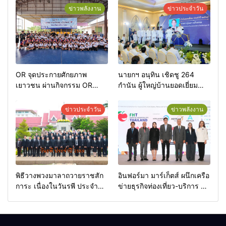
ข่าวพลังงาน
ข่าวประจำวัน
OR จุดประกายศักยภาพ
นายกฯ อนุทิน เชิดชู 264
เยาวชน ผ่านกิจกรรม OR
กำนัน ผู้ใหญ่บ้านยอดเยี่ยม
Futsal Clinic
มอบแหนบทองคำ “รางวัล
เกียรติยศแห่งการเสียสละ”
ข่าวประจำวัน
ข่าวพลังงาน
พิธีวางพวงมาลาถวายราชสัก
อินฟอร์มา มาร์เก็ตส์ ผนึกเครือ
การะ เนื่องในวันรพี ประจำปี
ข่ายธุรกิจท่องเที่ยว-บริการ จัด
2569 และการแข่งขันฟุตบอล
Food & Hospitality Thailand
วันรพี เพื่อเชื่อมความสัมพันธ์
2026 เชื่อม 4 งานใหญ่ สร้าง
อันดีของหน่วยงานใน
โอกาสธุรกิจครบวงจร ด้วย