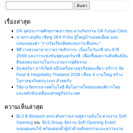
ค้นหา
สำหรับ:
เรื่องล่าสุด
OR จุดประกายศักยภาพเยาวชน ผ่านกิจกรรม OR Futsal Clinic
นายกฯ อนุทิน เชิดชู 264 กำนัน ผู้ใหญ่บ้านยอดเยี่ยม มอบ
แหนบทองคำ “รางวัลเกียรติยศแห่งการเสียสละ”
พิธีวางพวงมาลาถวายราชสักการะ เนื่องในวันรพี ประจำปี
2569 และการแข่งขันฟุตบอลวันรพี เพื่อเชื่อมความสัมพันธ์อัน
ดีของหน่วยงานในกระบวนการยุติธรรม
อินฟอร์มา มาร์เก็ตส์ ผนึกเครือข่ายธุรกิจท่องเที่ยว-บริการ จัด
Food & Hospitality Thailand 2026 เชื่อม 4 งานใหญ่ สร้าง
โอกาสธุรกิจครบวงจร ด้วยครับ
วิจัย-นวัตกรรม-เทคโนโลยี คือโอกาสใหม่ของคนพิการไทย
และพลังขับเคลื่อนเศรษฐกิจประเทศ
ความเห็นล่าสุด
BLS & Blossom ยกระดับความงามสู่ความมั่นใจ ผ่านงาน Soft
Opening
บน
BLS Group จัดงาน Soft Opening Event
ขอบคุณคนไข้ พร้อมตอกย้ำผู้นำด้านศัลยกรรมและความงาม