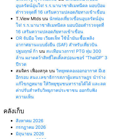
อุบลรัตน์อุ่นใจ! ร.ร.นานาชาติเมทนีดล มอบป้อม
ตำรวจจุดที่ 16 เสริมความปลอดภัยทางเข้าเขื่อน
T.View Mtds
บน
นักท่องเที่ยวเขื่อนอุบลรัตน์อุ่น
ใจ! ร.ร.นานาชาติเมทนีดล มอบป้อมตำรวจจุดที่
16 เสริมความปลอดภัยทางเข้าเขื่อน
OR จับมือ ไทย เวียตเจ็ท ใช้น้ำมันเชื้อเพลิง
อากาศยานแบบยั่งยืน (SAF) สำหรับเที่ยวบิน
ปฐมฤกษ์ ก้า
บน
สะเทือนวงการ! PTG ทุ่ม 300
ล้าน ผงาดคว้าสิทธิ์ไตเติ้ลสปอนเซอร์ “ThaiGP” 3
ปีรวด
สมจิตร เฟื่องสกุล
บน
วิทยุทดลองออกอากาศ มีเฮ
อีกรอบ สนง.เลขาธิการสภาผู้แทนราษฎร นำร่าง
แก้ไขกฎหมาย ให้วิทยุชุมชนหารายได้ได้ และลด
ค่าปรับสำหรับวิทยุภาคประชาชน ออกรับฟัง
ความเห็น
คลังเก็บ
สิงหาคม 2026
กรกฎาคม 2026
มิถุนายน 2026