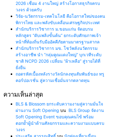
2026 เชื่อม 4 งานใหญ่ สร้างโอกาสธุรกิจครบ
วงจร ด้วยครับ
วิจัย-นวัตกรรม-เทคโนโลยี คือโอกาสใหม่ของคน
พิการไทย และพลังขับเคลื่อนเศรษฐกิจประเทศ
สำนักบริการวิชาการ ม.ขอนแก่น จัดอบรม
หลักสูตร “ดับเพลิงขั้นต้น” ยกระดับศักยภาพเจ้า
หน้าที่ท้องถิ่นรับมืออัคคีภัยตามมาตรฐานสากล
สำนักบริการวิชาการ มข. โชว์พลังนวัตกรรม
สร้างอาชีพ นำ “กลุ่มคูณแดงใหญ่” บุกเวทีระดับ
ชาติ NCPD 2026 เปลี่ยน “ผ้าเหลือ” สู่รายได้ที่
ยั่งยืน
ถอดรหัสเบื้องหลังรางวัลนักลงทุนสัมพันธ์ของ ทรู
คอร์ปอเรชั่น สู่ความเชื่อมั่นจากตลาดทุน
ความเห็นล่าสุด
BLS & Blossom ยกระดับความงามสู่ความมั่นใจ
ผ่านงาน Soft Opening
บน
BLS Group จัดงาน
Soft Opening Event ขอบคุณคนไข้ พร้อม
ตอกย้ำผู้นำด้านศัลยกรรมและความงามแบบครบ
วงจร
ประเสริฐ สุวรรณสิทธิ์
บน
นักท่องเที่ยวเขื่อน