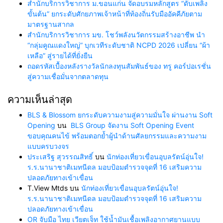
สำนักบริการวิชาการ ม.ขอนแก่น จัดอบรมหลักสูตร “ดับเพลิง
ขั้นต้น” ยกระดับศักยภาพเจ้าหน้าที่ท้องถิ่นรับมืออัคคีภัยตาม
มาตรฐานสากล
สำนักบริการวิชาการ มข. โชว์พลังนวัตกรรมสร้างอาชีพ นำ
“กลุ่มคูณแดงใหญ่” บุกเวทีระดับชาติ NCPD 2026 เปลี่ยน “ผ้า
เหลือ” สู่รายได้ที่ยั่งยืน
ถอดรหัสเบื้องหลังรางวัลนักลงทุนสัมพันธ์ของ ทรู คอร์ปอเรชั่น
สู่ความเชื่อมั่นจากตลาดทุน
ความเห็นล่าสุด
BLS & Blossom ยกระดับความงามสู่ความมั่นใจ ผ่านงาน Soft
Opening
บน
BLS Group จัดงาน Soft Opening Event
ขอบคุณคนไข้ พร้อมตอกย้ำผู้นำด้านศัลยกรรมและความงาม
แบบครบวงจร
ประเสริฐ สุวรรณสิทธิ์
บน
นักท่องเที่ยวเขื่อนอุบลรัตน์อุ่นใจ!
ร.ร.นานาชาติเมทนีดล มอบป้อมตำรวจจุดที่ 16 เสริมความ
ปลอดภัยทางเข้าเขื่อน
T.View Mtds
บน
นักท่องเที่ยวเขื่อนอุบลรัตน์อุ่นใจ!
ร.ร.นานาชาติเมทนีดล มอบป้อมตำรวจจุดที่ 16 เสริมความ
ปลอดภัยทางเข้าเขื่อน
OR จับมือ ไทย เวียตเจ็ท ใช้น้ำมันเชื้อเพลิงอากาศยานแบบ