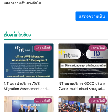
แสดงความเห็นครั้งถัดไป
เรื่องที่เกี่ยวข้อง
แวดวงไอที
แวดวงไอที
NT แนะนำบริการ AWS
NT ขยายบริการ GDCC บริหาร
Migration Assessment and
จัดการ multi-cloud รวมศูนย์
Deployment เพื่อช่วยหน่วยงาน
ครอบคลุมบริการคลาวด์ระดับ
ภาครัฐ ย้ายโครงสร้างพื้นฐาน
โลก ตอบสนองนโยบาย Cloud
แวดวงไอที
แวดวงไอที
ด้านไอทีขึ้นคลาวด์ได้อย่างมี
First พร้อมสนับสนุน BDI ผลักดัน
ประสิทธิภาพสูงสุด
ประเทศไทยสู่การเป็นประเทศที่