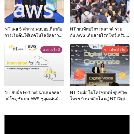
ขับเคลื่อนด้วยข้อมูล
NT เผย 5 คำถามพบบ่อยเกี่ยวกับ
NT ขนทัพบริการคลาวด์ ร่วม
การเริ่มต้นใช้เทคโนโลยีคลาวด์
กับ AWS เดินสายโรดโชว์เสริม
คอมพิวติ้ง
ความเชื่อมั่นลูกค้าในกรุงเทพและ
ต่างจังหวัด
แวดวงไอที
ข่าวประจำวัน
NT จับมือ Fortinet นำเสนอคลา
NT จับมือ ไมโครซอฟท์ ชุบชีวิต
วด์โซลูชั่นบน AWS ชูจุดเด่นด้าน
โทรฯ บ้าน พลิกโฉมสู่ NT Digital
การรักษาความปลอดภัยที่
Teams Phoneรองรับการใช้งาน
แข็งแกร่ง พร้อมมอบโปรโมชั่นพิ
ภาครัฐ และ เอกชน ตั้งเป้า 5 พัน
เศษในงาน DGT 2024
ล้าน