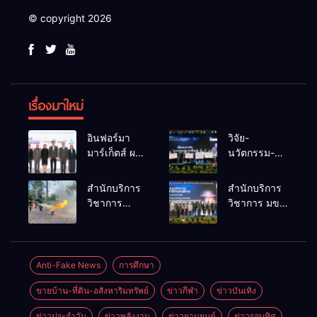
© copyright 2026
เรื่องมาใหม่
อินฟอร์มา
วิจัย-
มาร์เก็ตส์ ผนึก
นวัตกรรม-
เครือข่าย
เทคโนโลยี
ธุรกิจท่อง
คือโอกาสใหม่
สำนักบริการ
สำนักบริการ
เที่ยว-บริการ
ของคนพิการ
วิชาการ
วิชาการ มข.
จัด Food &
ไทย และพลัง
ม.ขอนแก่น
โชว์พลัง
Hospitality
ขับเคลื่อน
จัดอบรม
นวัตกรรม
Thailand
เศรษฐกิจ
หลักสูตร “ดับ
สร้างอาชีพ
2026 เชื่อม 4
ประเทศ
เพลิงขั้นต้น”
นำ “กลุ่มคูณ
Anti-Fake News
การศึกษา
งานใหญ่
ยกระดับ
แดงใหญ่” บุก
สร้างโอกาส
ขายบ้าน-ที่ดิน-อสังหาริมทรัพย์
ข่าวกีฬา
ข่าวบันเทิง
ศักยภาพเจ้า
เวทีระดับชาติ
ธุรกิจครบ
หน้าที่ท้องถิ่น
NCPD 2026
วงจร ด้วยครับ
ข่าวประจำวัน
ข่าวพลังงาน
ข่าวยานยนต์
ข่าวรอบทิศ