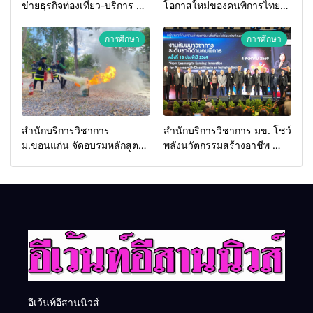
ข่ายธุรกิจท่องเที่ยว-บริการ จัด
โอกาสใหม่ของคนพิการไทย
Food & Hospitality Thailand
และพลังขับเคลื่อนเศรษฐกิจ
2026 เชื่อม 4 งานใหญ่ สร้าง
ประเทศ
การศึกษา
การศึกษา
โอกาสธุรกิจครบวงจร ด้วย
ครับ
สำนักบริการวิชาการ
สำนักบริการวิชาการ มข. โชว์
ม.ขอนแก่น จัดอบรมหลักสูตร
พลังนวัตกรรมสร้างอาชีพ นำ
“ดับเพลิงขั้นต้น” ยกระดับ
“กลุ่มคูณแดงใหญ่” บุกเวที
ศักยภาพเจ้าหน้าที่ท้องถิ่น
ระดับชาติ NCPD 2026
รับมืออัคคีภัยตามมาตรฐาน
เปลี่ยน “ผ้าเหลือ” สู่รายได้ที่
สากล
ยั่งยืน
อีเว้นท์อีสานนิวส์