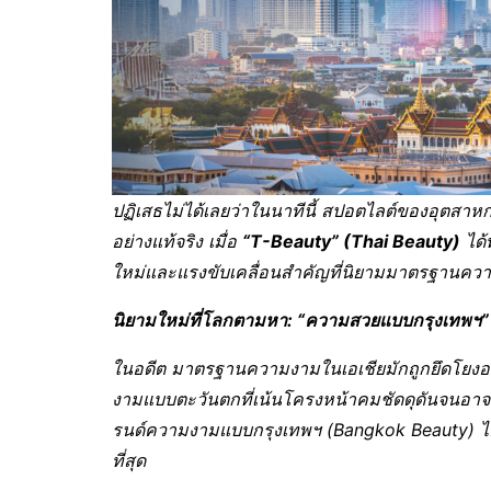
ปฏิเสธไม่ได้เลยว่าในนาทีนี้ สปอตไลต์ของอุตสาห
อย่างแท้จริง เมื่อ
“T-Beauty” (Thai Beauty)
ได้
ใหม่และแรงขับเคลื่อนสำคัญที่นิยามมาตรฐานคว
นิยามใหม่ที่โลกตามหา:
“ความสวยแบบกรุงเทพฯ”
ในอดีต มาตรฐานความงามในเอเชียมักถูกยึดโยงอย
งามแบบตะวันตกที่เน้นโครงหน้าคมชัดดุดันจนอาจด
รนด์ความงามแบบกรุงเทพฯ (Bangkok Beauty) ได้เ
ที่สุด