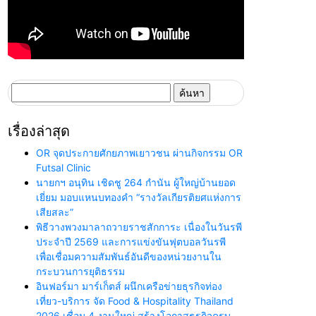
ค้นหา
สำหรับ:
เรื่องล่าสุด
OR จุดประกายศักยภาพเยาวชน ผ่านกิจกรรม OR
Futsal Clinic
นายกฯ อนุทิน เชิดชู 264 กำนัน ผู้ใหญ่บ้านยอด
เยี่ยม มอบแหนบทองคำ “รางวัลเกียรติยศแห่งการ
เสียสละ”
พิธีวางพวงมาลาถวายราชสักการะ เนื่องในวันรพี
ประจำปี 2569 และการแข่งขันฟุตบอลวันรพี
เพื่อเชื่อมความสัมพันธ์อันดีของหน่วยงานใน
กระบวนการยุติธรรม
อินฟอร์มา มาร์เก็ตส์ ผนึกเครือข่ายธุรกิจท่อง
เที่ยว-บริการ จัด Food & Hospitality Thailand
2026 เชื่อม 4 งานใหญ่ สร้างโอกาสธุรกิจครบ