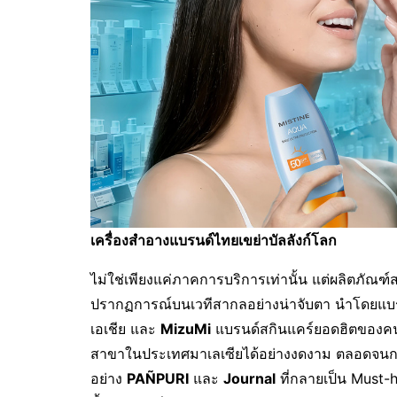
เครื่องสำอางแบรนด์ไทยเขย่าบัลลังก์โลก
ไม่ใช่เพียงแค่ภาคการบริการเท่านั้น แต่ผลิตภัณฑ
ปรากฏการณ์บนเวทีสากลอย่างน่าจับตา นำโดยแบ
เอเชีย และ
MizuMi
แบรนด์สกินแคร์ยอดฮิตของคนร
สาขาในประเทศมาเลเซียได้อย่างงดงาม ตลอดจน
อย่าง
PAÑPURI
และ
Journal
ที่กลายเป็น Must-