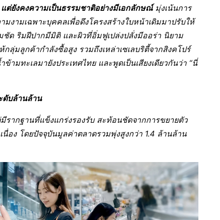
แต่ยังคงความเป็นธรรมชาติอย่างมีเอกลักษณ์
มุ่งเน้นการ
มงามเฉพาะบุคคลเพื่อดึงโครงสร้างใบหน้าเดิมมาปรับให้
ด ริมฝีปากมีมิติ และผิวที่อิ่มฟูเปล่งปลั่งมีออร่า นิยาม
ให้กลุ่มลูกค้ากำลังซื้อสูง รวมถึงเหล่าเซเลบริตี้จากสิงคโปร์
ำข้ามทะเลมายังประเทศไทย และพูดเป็นเสียงเดียวกันว่า “นี่
ะดับล้านล้าน
แต่มีรากฐานที่แข็งแกร่งรองรับ สะท้อนชัดจากการขยายตัว
นื่อง โดยปัจจุบันมูลค่าตลาดรวมพุ่งสูงกว่า 1.4 ล้านล้าน