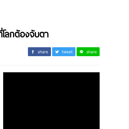
ี่โลกต้องจับตา
share
tweet
share