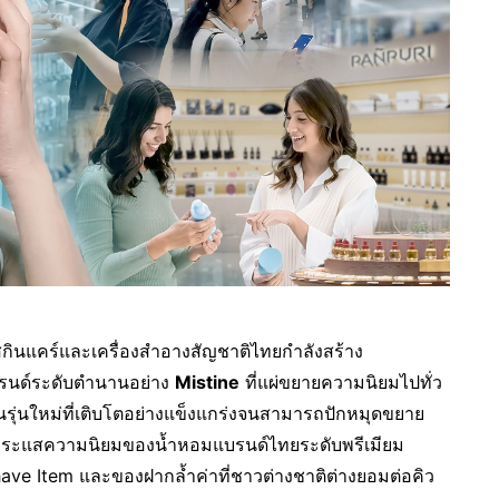
์สกินแคร์และเครื่องสำอางสัญชาติไทยกำลังสร้าง
รนด์ระดับตำนานอย่าง
Mistine
ที่แผ่ขยายความนิยมไปทั่ว
ุ่นใหม่ที่เติบโตอย่างแข็งแกร่งจนสามารถปักหมุดขยาย
กระแสความนิยมของน้ำหอมแบรนด์ไทยระดับพรีเมียม
have Item และของฝากล้ำค่าที่ชาวต่างชาติต่างยอมต่อคิว