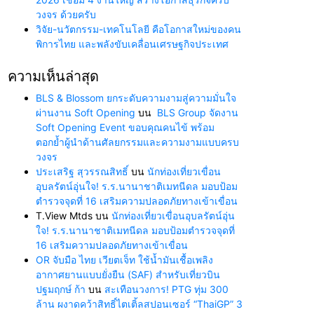
วงจร ด้วยครับ
วิจัย-นวัตกรรม-เทคโนโลยี คือโอกาสใหม่ของคน
พิการไทย และพลังขับเคลื่อนเศรษฐกิจประเทศ
ความเห็นล่าสุด
BLS & Blossom ยกระดับความงามสู่ความมั่นใจ
ผ่านงาน Soft Opening
บน
BLS Group จัดงาน
Soft Opening Event ขอบคุณคนไข้ พร้อม
ตอกย้ำผู้นำด้านศัลยกรรมและความงามแบบครบ
วงจร
ประเสริฐ สุวรรณสิทธิ์
บน
นักท่องเที่ยวเขื่อน
อุบลรัตน์อุ่นใจ! ร.ร.นานาชาติเมทนีดล มอบป้อม
ตำรวจจุดที่ 16 เสริมความปลอดภัยทางเข้าเขื่อน
T.View Mtds
บน
นักท่องเที่ยวเขื่อนอุบลรัตน์อุ่น
ใจ! ร.ร.นานาชาติเมทนีดล มอบป้อมตำรวจจุดที่
16 เสริมความปลอดภัยทางเข้าเขื่อน
OR จับมือ ไทย เวียตเจ็ท ใช้น้ำมันเชื้อเพลิง
อากาศยานแบบยั่งยืน (SAF) สำหรับเที่ยวบิน
ปฐมฤกษ์ ก้า
บน
สะเทือนวงการ! PTG ทุ่ม 300
ล้าน ผงาดคว้าสิทธิ์ไตเติ้ลสปอนเซอร์ “ThaiGP” 3