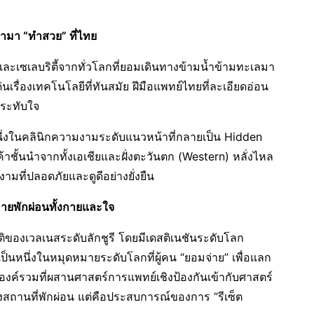
ฟ้ามา “ทำสวย” ที่ไทย
เซเลบริตี้จากทั่วโลกที่ยอมเดินทางข้ามน้ำข้ามทะเลมา
นเรื่องเทคโนโลยีที่ทันสมัย ฝีมือแพทย์ไทยที่ละเอียดอ่อน
ประทับใจ
ึ่งในคลินิกความงามระดับแนวหน้าที่กลายเป็น Hidden
ชั้นนำจากทั้งเอเชียและฝั่งตะวันตก (Western) หลั่งไหล
ามที่ปลอดภัยและดูดีอย่างยั่งยืน
หมายพักผ่อนทั้งกายและใจ
ิของเวลเนสระดับลักชูรี โดยมีเดสติเนชันระดับโลก
ป็นหนึ่งในหมุดหมายระดับโลกที่ผู้คน “ยอมจ่าย” เพื่อแลก
งค์รวมที่ผสานศาสตร์การแพทย์เชิงป้องกันเข้ากับศาสตร์
ยงสถานที่พักผ่อน แต่คือประสบการณ์ของการ “รีเซ็ต