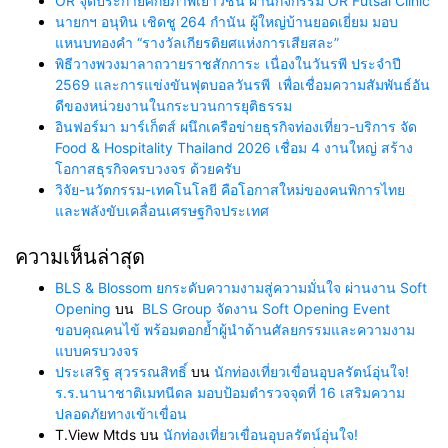
OR จุดประกายศักยภาพเยาวชน ผ่านกิจกรรม OR Futsal Clinic
นายกฯ อนุทิน เชิดชู 264 กำนัน ผู้ใหญ่บ้านยอดเยี่ยม มอบ
แหนบทองคำ “รางวัลเกียรติยศแห่งการเสียสละ”
พิธีวางพวงมาลาถวายราชสักการะ เนื่องในวันรพี ประจำปี
2569 และการแข่งขันฟุตบอลวันรพี เพื่อเชื่อมความสัมพันธ์อัน
ดีของหน่วยงานในกระบวนการยุติธรรม
อินฟอร์มา มาร์เก็ตส์ ผนึกเครือข่ายธุรกิจท่องเที่ยว-บริการ จัด
Food & Hospitality Thailand 2026 เชื่อม 4 งานใหญ่ สร้าง
โอกาสธุรกิจครบวงจร ด้วยครับ
วิจัย-นวัตกรรม-เทคโนโลยี คือโอกาสใหม่ของคนพิการไทย
และพลังขับเคลื่อนเศรษฐกิจประเทศ
ความเห็นล่าสุด
BLS & Blossom ยกระดับความงามสู่ความมั่นใจ ผ่านงาน Soft
Opening
บน
BLS Group จัดงาน Soft Opening Event
ขอบคุณคนไข้ พร้อมตอกย้ำผู้นำด้านศัลยกรรมและความงาม
แบบครบวงจร
ประเสริฐ สุวรรณสิทธิ์
บน
นักท่องเที่ยวเขื่อนอุบลรัตน์อุ่นใจ!
ร.ร.นานาชาติเมทนีดล มอบป้อมตำรวจจุดที่ 16 เสริมความ
ปลอดภัยทางเข้าเขื่อน
T.View Mtds
บน
นักท่องเที่ยวเขื่อนอุบลรัตน์อุ่นใจ!