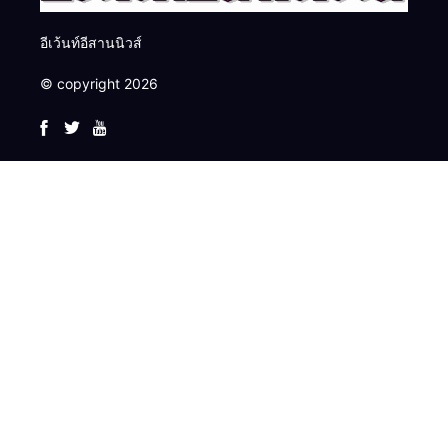
อีเว้นท์อีสานนิวส์
© copyright 2026
เรื่องมาใหม่
OR จุด
นายกฯ อนุทิน
ประกาย
เชิดชู 264
ศักยภาพ
กำนัน ผู้ใหญ่
เยาวชน ผ่าน
บ้านยอดเยี่ยม
พิธีวางพวง
อินฟอร์มา
กิจกรรม OR
มอบแหนบ
มาลาถวาย
มาร์เก็ตส์ ผนึก
Futsal Clinic
ทองคำ
ราชสักการะ
เครือข่าย
“รางวัล
เนื่องในวันรพี
ธุรกิจท่อง
เกียรติยศแห่ง
ประจำปี
เที่ยว-บริการ
การเสียสละ”
2569 และ
จัด Food &
Anti-Fake News
การศึกษา