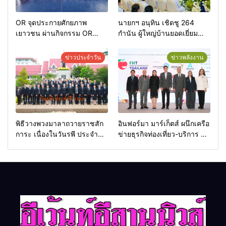
OR จุดประกายศักยภาพ
นายกฯ อนุทิน เชิดชู 264
เยาวชน ผ่านกิจกรรม OR
กำนัน ผู้ใหญ่บ้านยอดเยี่ยม
Futsal Clinic
มอบแหนบทองคำ “รางวัล
เกียรติยศแห่งการเสียสละ”
ข่าวประจำวัน
ข่าวพลังงาน
พิธีวางพวงมาลาถวายราชสัก
อินฟอร์มา มาร์เก็ตส์ ผนึกเครือ
การะ เนื่องในวันรพี ประจำปี
ข่ายธุรกิจท่องเที่ยว-บริการ จัด
2569 และการแข่งขันฟุตบอล
Food & Hospitality Thailand
วันรพี เพื่อเชื่อมความสัมพันธ์
2026 เชื่อม 4 งานใหญ่ สร้าง
อันดีของหน่วยงานใน
โอกาสธุรกิจครบวงจร ด้วย
กระบวนการยุติธรรม
ครับ