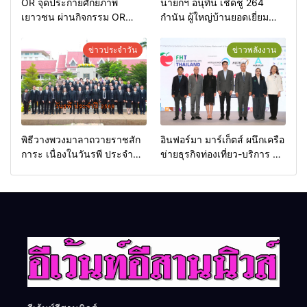
OR จุดประกายศักยภาพ
นายกฯ อนุทิน เชิดชู 264
เยาวชน ผ่านกิจกรรม OR
กำนัน ผู้ใหญ่บ้านยอดเยี่ยม
Futsal Clinic
มอบแหนบทองคำ “รางวัล
เกียรติยศแห่งการเสียสละ”
ข่าวประจำวัน
ข่าวพลังงาน
พิธีวางพวงมาลาถวายราชสัก
อินฟอร์มา มาร์เก็ตส์ ผนึกเครือ
การะ เนื่องในวันรพี ประจำปี
ข่ายธุรกิจท่องเที่ยว-บริการ จัด
2569 และการแข่งขันฟุตบอล
Food & Hospitality Thailand
วันรพี เพื่อเชื่อมความสัมพันธ์
2026 เชื่อม 4 งานใหญ่ สร้าง
อันดีของหน่วยงานใน
โอกาสธุรกิจครบวงจร ด้วย
กระบวนการยุติธรรม
ครับ