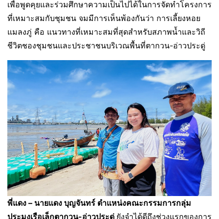
เพื่อพูดคุยและร่วมศึกษาความเป็นไปได้ในการจัดทำโครงการ
ที่เหมาะสมกับชุมชน จมมีการเห็นพ้องกันว่า การเลี้ยงหอย
แมลงภู่ คือ แนวทางที่เหมาะสมที่สุดสำหรับสภาพน้ำและวิถี
ชีวิตชองชุมชนและประชาชนบริเวณพื้นที่ตากวน-อ่าวประดู่
พี่แดง
–
นายแดง บุญจันทร์ ตำแหน่งคณะกรรมการกลุ่ม
ประมงเรือเล็กตากวน-อ่าวประดู่
ยังจำได้ดีถึงช่วงแรกของการ