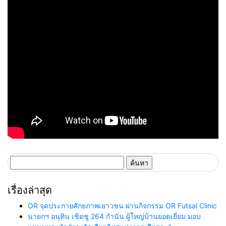
และความมั่นคงด้านพลังงานไทย
ต้นทุน กู้วิกฤตปุ๋ยแพง
ค้นหา
สำหรับ:
เรื่องล่าสุด
OR จุดประกายศักยภาพเยาวชน ผ่านกิจกรรม OR Futsal Clinic
นายกฯ อนุทิน เชิดชู 264 กำนัน ผู้ใหญ่บ้านยอดเยี่ยม มอบ