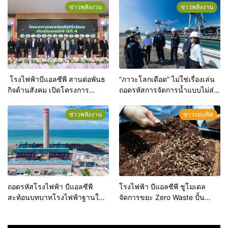
ข่าวพลังงาน
ข่าวพลังงาน
โรงไฟฟ้าบีแอลซีพี สานต่อพันธ
“ภาวะโลกเดือด” ไม่ใช่เรื่องเล่น
กิจด้านสังคม เปิดโครงการ
ถอดรหัสการจัดการน้ำแบบไม่ส่ง
“พอร์ตดีมีที่เรียน ปี4” ขยายความ
ผลกระทบต่อสิ่งแวดล้อมของ โรง
ร่วมมือ 13 โรงเรียนทั่วระยอง ติด
ไฟฟ้าบีแอลซีพี เพื่อสมดุล
ข่าวพลังงาน
ข่าวรอบทิศ
อาวุธทางปัญญาด้วยนวัตกรรม
พลังงานและสิ่งแวดล้อมที่ต้อง
แนะแนวเชิงลึก เพิ่มโอกาสสอบ
เดินคู่กัน
เข้ามหาวิทยาลัยแก่เยาวชนกว่า
7,000 คน
ถอดรหัสโรงไฟฟ้า บีแอลซีพี
โรงไฟฟ้า บีแอลซีพี ชูโมเดล
สะท้อนบทบาทโรงไฟฟ้าฐานใน
จัดการขยะ Zero Waste ปั้น
วิกฤตพลังงาน ตรึงต้นทุนผลิตไฟ
โครงการ “หนอนแม่โจ้ ลดขยะ
ต่ำกว่า 2 บาท สร้างเสถียรภาพ
ผลิตปุ๋ยอินทรีย์” หนุนเกษตรกรลด