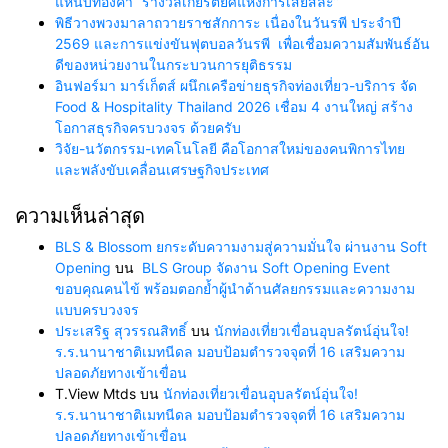
แหนบทองคำ “รางวัลเกียรติยศแห่งการเสียสละ”
พิธีวางพวงมาลาถวายราชสักการะ เนื่องในวันรพี ประจำปี
2569 และการแข่งขันฟุตบอลวันรพี เพื่อเชื่อมความสัมพันธ์อัน
ดีของหน่วยงานในกระบวนการยุติธรรม
อินฟอร์มา มาร์เก็ตส์ ผนึกเครือข่ายธุรกิจท่องเที่ยว-บริการ จัด
Food & Hospitality Thailand 2026 เชื่อม 4 งานใหญ่ สร้าง
โอกาสธุรกิจครบวงจร ด้วยครับ
วิจัย-นวัตกรรม-เทคโนโลยี คือโอกาสใหม่ของคนพิการไทย
และพลังขับเคลื่อนเศรษฐกิจประเทศ
ความเห็นล่าสุด
BLS & Blossom ยกระดับความงามสู่ความมั่นใจ ผ่านงาน Soft
Opening
บน
BLS Group จัดงาน Soft Opening Event
ขอบคุณคนไข้ พร้อมตอกย้ำผู้นำด้านศัลยกรรมและความงาม
แบบครบวงจร
ประเสริฐ สุวรรณสิทธิ์
บน
นักท่องเที่ยวเขื่อนอุบลรัตน์อุ่นใจ!
ร.ร.นานาชาติเมทนีดล มอบป้อมตำรวจจุดที่ 16 เสริมความ
ปลอดภัยทางเข้าเขื่อน
T.View Mtds
บน
นักท่องเที่ยวเขื่อนอุบลรัตน์อุ่นใจ!
ร.ร.นานาชาติเมทนีดล มอบป้อมตำรวจจุดที่ 16 เสริมความ
ปลอดภัยทางเข้าเขื่อน