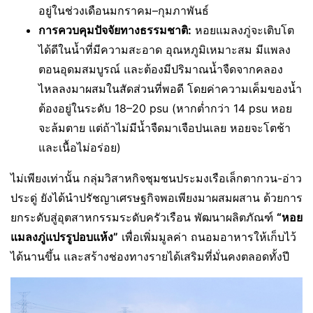
อยู่ในช่วงเดือนมกราคม–กุมภาพันธ์
การควบคุมปัจจัยทางธรรมชาติ:
หอยแมลงภู่จะเติบโต
ได้ดีในน้ำที่มีความสะอาด อุณหภูมิเหมาะสม มีแพลง
ตอนอุดมสมบูรณ์ และต้องมีปริมาณน้ำจืดจากคลอง
ไหลลงมาผสมในสัดส่วนที่พอดี โดยค่าความเค็มของน้ำ
ต้องอยู่ในระดับ 18–20 psu (หากต่ำกว่า 14 psu หอย
จะล้มตาย แต่ถ้าไม่มีน้ำจืดมาเจือปนเลย หอยจะโตช้า
และเนื้อไม่อร่อย)
ไม่เพียงเท่านั้น กลุ่มวิสาหกิจชุมชนประมงเรือเล็กตากวน-อ่าว
ประดู่ ยังได้นำปรัชญาเศรษฐกิจพอเพียงมาผสมผสาน ด้วยการ
ยกระดับสู่อุตสาหกรรมระดับครัวเรือน พัฒนาผลิตภัณฑ์
“
หอย
แมลงภู่แปรรูปอบแห้ง”
เพื่อเพิ่มมูลค่า ถนอมอาหารให้เก็บไว้
ได้นานขึ้น และสร้างช่องทางรายได้เสริมที่มั่นคงตลอดทั้งปี