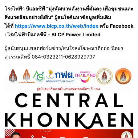
โรงไฟฟ้า บีแอลซีพี
“
มุ่งพัฒนาพลังงานที่มั่นคง เพื่อชุมชนและ
สิ่งแวดล้อมอย่างยั่งยืน
”
ผู้สนใจค้นหาข้อมูลเพิ่มเติม
ได้ที่
https://www.blcp.co.th/web/index
หรือ
Facebook
:
โรงไฟฟ้าบีแอลซีพี –
BLCP Power Limited
ผู้สนับสนุนแพลตฟอร์มข่าว/สนใจลงโฆษณาติดต่อ นิตยา
สุวรรณสิทธิ์ 084-0323211-0628929797