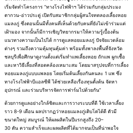
เริ่มจัดทำโครงการ “ทางโรงไฟฟ้าฯ ได้ร่วมกับกลุ่มประมง
ตากวน-อ่าวประดู่ เปิดรับสมาชิกกลุ่มผู้สนใจทดลองเลี้ยงหอย
แมลงภู่ ซึ่งตอนนั้นมีทั้งคนที่เห็นด้วยกับคนที่ยังไม่เข้าร่วมแต่
เฝ้ามอง จากนั้นก็มีการเชิญวิทยากรมาให้ความรู้เบื้องต้น
แนวทางความเป็นไปได้ การดูแลหอยแมลงภู่ ปัจจัยแวดล้อม
ต่างๆ รวมถึงความคุ้มทุนคุ้มค่า พร้อมทั้งพาลงพื้นที่จังหวัด
ชลบุรีเพื่อศึกษาดูงานตั้งแต่เริ่มทำแพเลี้ยงหอย ถักแพ ผูกเชื้อ
และหาวิธีเลี้ยงที่สอดคล้องเหมาะสม โดยมาสรุปจบที่การเลี้ยง
หอยแมลงภู่แบบแพลอย โดยเริ่มต้นเลี้ยงกันคนละ 1 แพ ซึ่ง
ทางโรงไฟฟ้าบีแอลซีพี ได้ช่วยเหลือเรื่องทุนตั้งต้น จัดหา
อุปกรณ์ และร่วมบริหารจัดการฟาร์มไปด้วยกัน”
ด้วยการดูแลอย่างใกล้ชิดและการวางระบบที่ดี ใช้เวลาเลี้ยง
ราว 8-9 เดือน ผลปรากฏว่าหอยแมลงภู่เติบโตได้ดี ตัวมี
ขนาดใหญ่ สมบูรณ์ ให้ผลผลิตในปีแรกสูงถึง 20–
30 ตัน ความสำเร็จและผลผลิตที่ได้มากจนเป็นที่น่าพอใจ