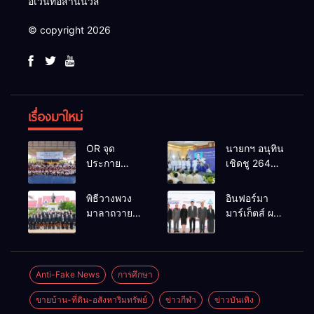
อีเว้นท์อีสานนิวส์
© copyright 2026
เรื่องมาใหม่
OR จุด
นายกฯ อนุทิน
ประกาย
เชิดชู 264
ศักยภาพ
กำนัน ผู้ใหญ่
เยาวชน ผ่าน
บ้านยอดเยี่ยม
พิธีวางพวง
อินฟอร์มา
กิจกรรม OR
มอบแหนบ
มาลาถวาย
มาร์เก็ตส์ ผนึก
Futsal Clinic
ทองคำ
ราชสักการะ
เครือข่าย
“รางวัล
เนื่องในวันรพี
ธุรกิจท่อง
เกียรติยศแห่ง
ประจำปี
เที่ยว-บริการ
การเสียสละ”
2569 และ
จัด Food &
Anti-Fake News
การศึกษา
การแข่งขัน
Hospitality
ขายบ้าน-ที่ดิน-อสังหาริมทรัพย์
ข่าวกีฬา
ข่าวบันเทิง
ฟุตบอลวันรพี
Thailand