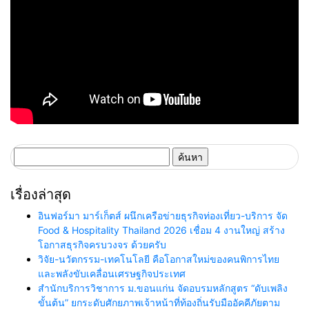
ค้นหา
สำหรับ:
เรื่องล่าสุด
อินฟอร์มา มาร์เก็ตส์ ผนึกเครือข่ายธุรกิจท่องเที่ยว-บริการ จัด
Food & Hospitality Thailand 2026 เชื่อม 4 งานใหญ่ สร้าง
โอกาสธุรกิจครบวงจร ด้วยครับ
วิจัย-นวัตกรรม-เทคโนโลยี คือโอกาสใหม่ของคนพิการไทย
และพลังขับเคลื่อนเศรษฐกิจประเทศ
สำนักบริการวิชาการ ม.ขอนแก่น จัดอบรมหลักสูตร “ดับเพลิง
ขั้นต้น” ยกระดับศักยภาพเจ้าหน้าที่ท้องถิ่นรับมืออัคคีภัยตาม