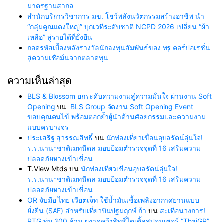
มาตรฐานสากล
สำนักบริการวิชาการ มข. โชว์พลังนวัตกรรมสร้างอาชีพ นำ
“กลุ่มคูณแดงใหญ่” บุกเวทีระดับชาติ NCPD 2026 เปลี่ยน “ผ้า
เหลือ” สู่รายได้ที่ยั่งยืน
ถอดรหัสเบื้องหลังรางวัลนักลงทุนสัมพันธ์ของ ทรู คอร์ปอเรชั่น
สู่ความเชื่อมั่นจากตลาดทุน
ความเห็นล่าสุด
BLS & Blossom ยกระดับความงามสู่ความมั่นใจ ผ่านงาน Soft
Opening
บน
BLS Group จัดงาน Soft Opening Event
ขอบคุณคนไข้ พร้อมตอกย้ำผู้นำด้านศัลยกรรมและความงาม
แบบครบวงจร
ประเสริฐ สุวรรณสิทธิ์
บน
นักท่องเที่ยวเขื่อนอุบลรัตน์อุ่นใจ!
ร.ร.นานาชาติเมทนีดล มอบป้อมตำรวจจุดที่ 16 เสริมความ
ปลอดภัยทางเข้าเขื่อน
T.View Mtds
บน
นักท่องเที่ยวเขื่อนอุบลรัตน์อุ่นใจ!
ร.ร.นานาชาติเมทนีดล มอบป้อมตำรวจจุดที่ 16 เสริมความ
ปลอดภัยทางเข้าเขื่อน
OR จับมือ ไทย เวียตเจ็ท ใช้น้ำมันเชื้อเพลิงอากาศยานแบบ
ยั่งยืน (SAF) สำหรับเที่ยวบินปฐมฤกษ์ ก้า
บน
สะเทือนวงการ!
PTG ทุ่ม 300 ล้าน ผงาดคว้าสิทธิ์ไตเติ้ลสปอนเซอร์ “ThaiGP”