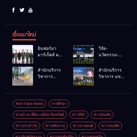
เรื่องมาใหม่
อินฟอร์มา
วิจัย-
มาร์เก็ตส์ ผนึก
นวัตกรรม-
เครือข่าย
เทคโนโลยี
ธุรกิจท่อง
คือโอกาสใหม่
สำนักบริการ
สำนักบริการ
เที่ยว-บริการ
ของคนพิการ
วิชาการ
วิชาการ มข.
จัด Food &
ไทย และพลัง
ม.ขอนแก่น
โชว์พลัง
Hospitality
ขับเคลื่อน
จัดอบรม
นวัตกรรม
Thailand
เศรษฐกิจ
หลักสูตร “ดับ
สร้างอาชีพ
2026 เชื่อม 4
ประเทศ
เพลิงขั้นต้น”
นำ “กลุ่มคูณ
Anti-Fake News
การศึกษา
งานใหญ่
ยกระดับ
แดงใหญ่” บุก
สร้างโอกาส
ขายบ้าน-ที่ดิน-อสังหาริมทรัพย์
ข่าวกีฬา
ข่าวบันเทิง
ศักยภาพเจ้า
เวทีระดับชาติ
ธุรกิจครบ
หน้าที่ท้องถิ่น
NCPD 2026
วงจร ด้วยครับ
ข่าวประจำวัน
ข่าวพลังงาน
ข่าวยานยนต์
ข่าวรอบทิศ
รับมืออัคคีภัย
เปลี่ยน “ผ้า
ตามมาตรฐาน
เหลือ” สู่ราย
ข่าวรับสมัตรงาน
ข่าวเด่นท้องถิ่น
ข่าวเศรษฐกิจ