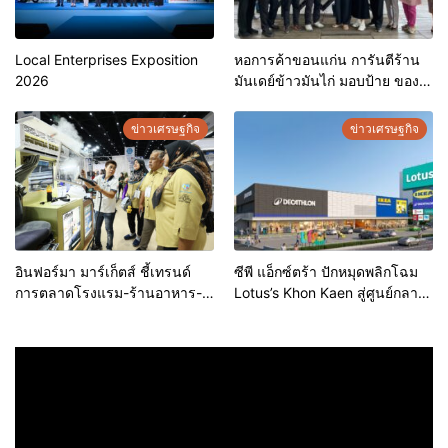
Local Enterprises Exposition
หอการค้าขอนแก่น การันตีร้าน
2026
มันเดย์ข้าวมันไก่ มอบป้าย ของดี
ขอนแก่น ประจำปี 2569 เชิดชูผู้
ประกอบการคุณภาพ ยกระดับ
ข่าวเศรษฐกิจ
ข่าวเศรษฐกิจ
มาตรฐาน สร้างความเชื่อมั่นให้ผู้
บริโภค
อินฟอร์มา มาร์เก็ตส์ ชี้เทรนด์
ซีพี แอ็กซ์ตร้า ปักหมุดพลิกโฉม
การตลาดโรงแรม-ร้านอาหาร-
Lotus’s Khon Kaen สู่ศูนย์กลาง
ธุรกิจบริการ ชูสุขอนามัยสีเขียว-
การใช้ชีวิตแห่งใหม่ของภูมิภาค
เทคโนโลยีอัจฉริยะ พลิกหลังบ้าน
เดินหน้ายุทธศาสตร์ “Happy
เป็นจุดขายใหม่ เผยงาน Food &
Mall” ดึงพันธมิตรระดับโลก IKEA
Hospitality Thailand 2026
เปิดบริการแห่งแรกในภาคอีสาน
เตรียมขนทัพโซลูชันด้านสุข
อนามัยล่าสุดร่วมโชว์