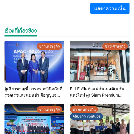
เรื่องที่เกี่ยวข้อง
ข่าวเศรษฐกิจ
ข่าวเศรษฐกิจ
ผู้เชี่ยวชาญชี้ การตรวจวินิจฉัยที่
ELLE เปิดตัวแฟชั่นเดสติเนชั่น
รวดเร็วและแม่นยำ คือกุญแจ
แห่งใหม่ @ Siam Premium
สำคัญสู่การยุติวัณโรคใน
Outlets ช้อปครบทุกสไตล์ พร้อม
ประเทศไทย
ดีลพิเศษลดสูงสุด 70%
ข่าวเศรษฐกิจ
ข่าวเด่นท้องถิ่น
คลิปข่าว youtube