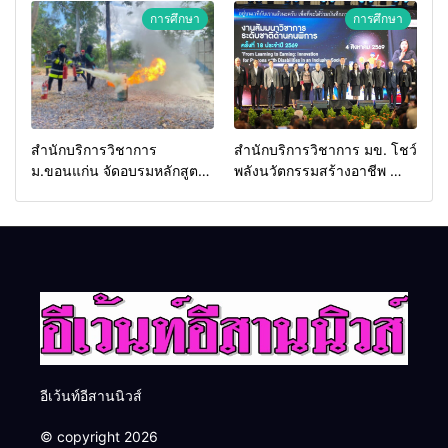
2026 เชื่อม 4 งานใหญ่ สร้าง
ประเทศ
การศึกษา
การศึกษา
โอกาสธุรกิจครบวงจร ด้วย
ครับ
สำนักบริการวิชาการ
สำนักบริการวิชาการ มข. โชว์
ม.ขอนแก่น จัดอบรมหลักสูตร
พลังนวัตกรรมสร้างอาชีพ นำ
“ดับเพลิงขั้นต้น” ยกระดับ
“กลุ่มคูณแดงใหญ่” บุกเวที
ศักยภาพเจ้าหน้าที่ท้องถิ่น
ระดับชาติ NCPD 2026
รับมืออัคคีภัยตามมาตรฐาน
เปลี่ยน “ผ้าเหลือ” สู่รายได้ที่
สากล
ยั่งยืน
อีเว้นท์อีสานนิวส์
© copyright 2026