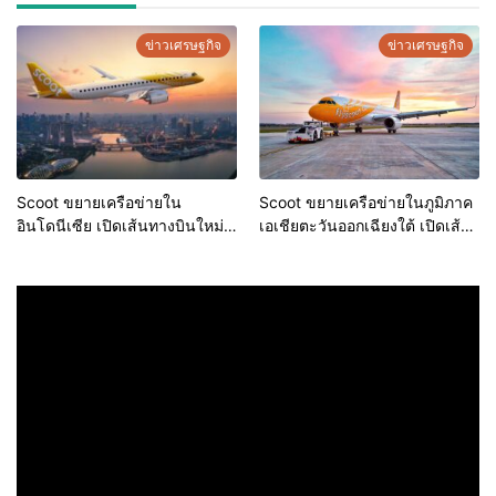
ข่าวเศรษฐกิจ
ข่าวเศรษฐกิจ
Scoot ขยายเครือข่ายใน
Scoot ขยายเครือข่ายในภูมิภาค
อินโดนีเซีย เปิดเส้นทางบินใหม่สู่
เอเชียตะวันออกเฉียงใต้ เปิดเส้น
เบลีตุง และ ปอนเตียนัค
ทางใหม่สู่ ลาบวนบาโจ–เมดาน–
ปาเล็มบัง–เซมารัง พร้อมเพิ่ม
เที่ยวบินกรุงเทพฯ, สมุย