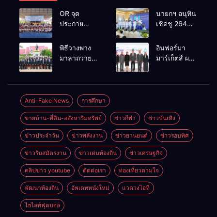
OR จุด
นายกฯ อนุทิน
ประกาย
เชิดชู 264
ศักยภาพ
กำนัน ผู้ใหญ่
เยาวชน ผ่าน
บ้านยอดเยี่ยม
พิธีวางพวง
อินฟอร์มา
กิจกรรม OR
มอบแหนบ
มาลาถวาย
มาร์เก็ตส์ ผนึก
Futsal Clinic
ทองคำ
ราชสักการะ
เครือข่าย
“รางวัล
เนื่องในวันรพี
ธุรกิจท่อง
เกียรติยศแห่ง
ประจำปี
เที่ยว-บริการ
การเสียสละ”
2569 และ
จัด Food &
Anti-Fake News
การศึกษา
การแข่งขัน
Hospitality
ขายบ้าน-ที่ดิน-อสังหาริมทรัพย์
ข่าวกีฬา
ข่าวบันเทิง
ฟุตบอลวันรพี
Thailand
เพื่อเชื่อม
2026 เชื่อม 4
ข่าวประจำวัน
ข่าวพลังงาน
ข่าวยานยนต์
ข่าวรอบทิศ
ความสัมพันธ์
งานใหญ่
อันดีของ
สร้างโอกาส
ข่าวรับสมัตรงาน
ข่าวเด่นท้องถิ่น
ข่าวเศรษฐกิจ
หน่วยงานใน
ธุรกิจครบ
กระบวนการ
วงจร ด้วยครับ
คลิปข่าว youtube
ติดต่อเรา
ท่องเที่ยวตามใจ
ยุติธรรม
พัฒนาท้องถิ่น
อัพเดทหนังใหม่
แวดวงไอที
ไฮไลท์ฟุตบอล