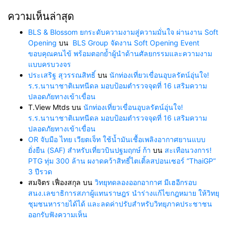
ความเห็นล่าสุด
BLS & Blossom ยกระดับความงามสู่ความมั่นใจ ผ่านงาน Soft
Opening
บน
BLS Group จัดงาน Soft Opening Event
ขอบคุณคนไข้ พร้อมตอกย้ำผู้นำด้านศัลยกรรมและความงาม
แบบครบวงจร
ประเสริฐ สุวรรณสิทธิ์
บน
นักท่องเที่ยวเขื่อนอุบลรัตน์อุ่นใจ!
ร.ร.นานาชาติเมทนีดล มอบป้อมตำรวจจุดที่ 16 เสริมความ
ปลอดภัยทางเข้าเขื่อน
T.View Mtds
บน
นักท่องเที่ยวเขื่อนอุบลรัตน์อุ่นใจ!
ร.ร.นานาชาติเมทนีดล มอบป้อมตำรวจจุดที่ 16 เสริมความ
ปลอดภัยทางเข้าเขื่อน
OR จับมือ ไทย เวียตเจ็ท ใช้น้ำมันเชื้อเพลิงอากาศยานแบบ
ยั่งยืน (SAF) สำหรับเที่ยวบินปฐมฤกษ์ ก้า
บน
สะเทือนวงการ!
PTG ทุ่ม 300 ล้าน ผงาดคว้าสิทธิ์ไตเติ้ลสปอนเซอร์ “ThaiGP”
3 ปีรวด
สมจิตร เฟื่องสกุล
บน
วิทยุทดลองออกอากาศ มีเฮอีกรอบ
สนง.เลขาธิการสภาผู้แทนราษฎร นำร่างแก้ไขกฎหมาย ให้วิทยุ
ชุมชนหารายได้ได้ และลดค่าปรับสำหรับวิทยุภาคประชาชน
ออกรับฟังความเห็น