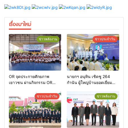
เรื่องมาใหม่
ข่าวพลังงาน
ข่าวประจำวัน
OR จุดประกายศักยภาพ
นายกฯ อนุทิน เชิดชู 264
เยาวชน ผ่านกิจกรรม OR
กำนัน ผู้ใหญ่บ้านยอดเยี่ยม
Futsal Clinic
มอบแหนบทองคำ “รางวัล
เกียรติยศแห่งการเสียสละ”
ข่าวประจำวัน
ข่าวพลังงาน