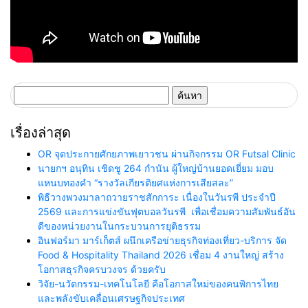
ค้นหา
สำหรับ:
เรื่องล่าสุด
OR จุดประกายศักยภาพเยาวชน ผ่านกิจกรรม OR Futsal Clinic
นายกฯ อนุทิน เชิดชู 264 กำนัน ผู้ใหญ่บ้านยอดเยี่ยม มอบ
แหนบทองคำ “รางวัลเกียรติยศแห่งการเสียสละ”
พิธีวางพวงมาลาถวายราชสักการะ เนื่องในวันรพี ประจำปี
2569 และการแข่งขันฟุตบอลวันรพี เพื่อเชื่อมความสัมพันธ์อัน
ดีของหน่วยงานในกระบวนการยุติธรรม
อินฟอร์มา มาร์เก็ตส์ ผนึกเครือข่ายธุรกิจท่องเที่ยว-บริการ จัด
Food & Hospitality Thailand 2026 เชื่อม 4 งานใหญ่ สร้าง
โอกาสธุรกิจครบวงจร ด้วยครับ
วิจัย-นวัตกรรม-เทคโนโลยี คือโอกาสใหม่ของคนพิการไทย
และพลังขับเคลื่อนเศรษฐกิจประเทศ