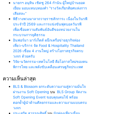
นายกฯ อนุทิน เชิดชู 264 กำนัน ผู้ใหญ่บ้านยอด
เยี่ยม มอบแหนบทองคำ “รางวัลเกียรติยศแห่งการ
เสียสละ”
พิธีวางพวงมาลาถวายราชสักการะ เนื่องในวันรพี
ประจำปี 2569 และการแข่งขันฟุตบอลวันรพี
เพื่อเชื่อมความสัมพันธ์อันดีของหน่วยงานใน
กระบวนการยุติธรรม
อินฟอร์มา มาร์เก็ตส์ ผนึกเครือข่ายธุรกิจท่อง
เที่ยว-บริการ จัด Food & Hospitality Thailand
2026 เชื่อม 4 งานใหญ่ สร้างโอกาสธุรกิจครบ
วงจร ด้วยครับ
วิจัย-นวัตกรรม-เทคโนโลยี คือโอกาสใหม่ของคน
พิการไทย และพลังขับเคลื่อนเศรษฐกิจประเทศ
ความเห็นล่าสุด
BLS & Blossom ยกระดับความงามสู่ความมั่นใจ
ผ่านงาน Soft Opening
บน
BLS Group จัดงาน
Soft Opening Event ขอบคุณคนไข้ พร้อม
ตอกย้ำผู้นำด้านศัลยกรรมและความงามแบบครบ
วงจร
ประเสริฐ สุวรรณสิทธิ์
บน
นักท่องเที่ยวเขื่อน