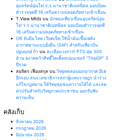
อุบลรัตน์อุ่นใจ! ร.ร.นานาชาติเมทนีดล มอบป้อม
ตำรวจจุดที่ 16 เสริมความปลอดภัยทางเข้าเขื่อน
T.View Mtds
บน
นักท่องเที่ยวเขื่อนอุบลรัตน์อุ่น
ใจ! ร.ร.นานาชาติเมทนีดล มอบป้อมตำรวจจุดที่
16 เสริมความปลอดภัยทางเข้าเขื่อน
OR จับมือ ไทย เวียตเจ็ท ใช้น้ำมันเชื้อเพลิง
อากาศยานแบบยั่งยืน (SAF) สำหรับเที่ยวบิน
ปฐมฤกษ์ ก้า
บน
สะเทือนวงการ! PTG ทุ่ม 300
ล้าน ผงาดคว้าสิทธิ์ไตเติ้ลสปอนเซอร์ “ThaiGP” 3
ปีรวด
สมจิตร เฟื่องสกุล
บน
วิทยุทดลองออกอากาศ มีเฮ
อีกรอบ สนง.เลขาธิการสภาผู้แทนราษฎร นำร่าง
แก้ไขกฎหมาย ให้วิทยุชุมชนหารายได้ได้ และลด
ค่าปรับสำหรับวิทยุภาคประชาชน ออกรับฟัง
ความเห็น
คลังเก็บ
สิงหาคม 2026
กรกฎาคม 2026
มิถุนายน 2026