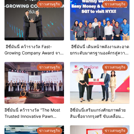
ข่าวเศรษฐกิจ
ข่าวเศรษฐกิจ
อีซี่มันนี่ คว้ารางวัล Fast-
อีซี่มันนี่ เดินหน้าพลังงานสะอาด
Growing Company Award จาก
ยกระดับมาตรฐานองค์กรสู่ความ
เวที Thailand Top Company
ยั่งยืน ควบคู่เทคโนโลยีอัจฉริยะ
Awards 2026
เพื่อสังคม
ข่าวเศรษฐกิจ
ข่าวเศรษฐกิจ
อีซี่มันนี่ คว้ารางวัล “The Most
อีซี่มันนี่เสริมแกร่งศักยภาพด้วย
Trusted Innovative Pawn
สินเชื่อจากกรุงศรี ขับเคลื่อน
Shop” ตอกย้ำความเชื่อมั่นและ
Asset-backed Financing
นวัตกรรมในธุรกิจสินเชื่อทรัพย์
ข่าวเศรษฐกิจ
ข่าวเศรษฐกิจ