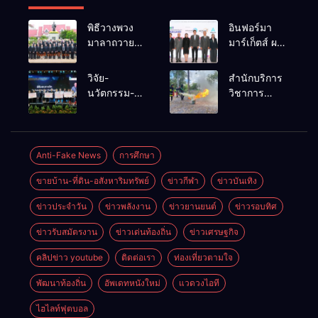
พิธีวางพวง
อินฟอร์มา
มาลาถวาย
มาร์เก็ตส์ ผนึก
ราชสักการะ
เครือข่าย
เนื่องในวันรพี
ธุรกิจท่อง
วิจัย-
สำนักบริการ
ประจำปี
เที่ยว-บริการ
นวัตกรรม-
วิชาการ
2569 และ
จัด Food &
เทคโนโลยี
ม.ขอนแก่น
การแข่งขัน
Hospitality
คือโอกาสใหม่
จัดอบรม
ฟุตบอลวันรพี
Thailand
ของคนพิการ
หลักสูตร “ดับ
เพื่อเชื่อม
2026 เชื่อม 4
ไทย และพลัง
เพลิงขั้นต้น”
Anti-Fake News
การศึกษา
ความสัมพันธ์
งานใหญ่
ขับเคลื่อน
ยกระดับ
อันดีของ
สร้างโอกาส
ขายบ้าน-ที่ดิน-อสังหาริมทรัพย์
ข่าวกีฬา
ข่าวบันเทิง
เศรษฐกิจ
ศักยภาพเจ้า
หน่วยงานใน
ธุรกิจครบ
ประเทศ
หน้าที่ท้องถิ่น
กระบวนการ
วงจร ด้วยครับ
ข่าวประจำวัน
ข่าวพลังงาน
ข่าวยานยนต์
ข่าวรอบทิศ
รับมืออัคคีภัย
ยุติธรรม
ตามมาตรฐาน
ข่าวรับสมัตรงาน
ข่าวเด่นท้องถิ่น
ข่าวเศรษฐกิจ
สากล
คลิปข่าว youtube
ติดต่อเรา
ท่องเที่ยวตามใจ
พัฒนาท้องถิ่น
อัพเดทหนังใหม่
แวดวงไอที
ไฮไลท์ฟุตบอล