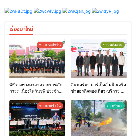
เรื่องมาใหม่
ข่าวประจำวัน
ข่าวพลังงาน
พิธีวางพวงมาลาถวายราชสัก
อินฟอร์มา มาร์เก็ตส์ ผนึกเครือ
การะ เนื่องในวันรพี ประจำปี
ข่ายธุรกิจท่องเที่ยว-บริการ จัด
2569 และการแข่งขันฟุตบอล
Food & Hospitality Thailand
วันรพี เพื่อเชื่อมความสัมพันธ์
2026 เชื่อม 4 งานใหญ่ สร้าง
ข่าวประจำวัน
การศึกษา
อันดีของหน่วยงานใน
โอกาสธุรกิจครบวงจร ด้วย
กระบวนการยุติธรรม
ครับ