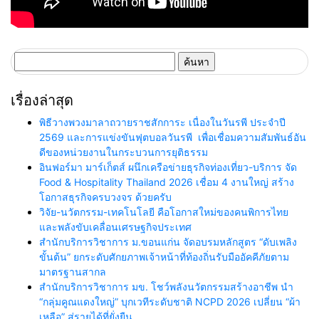
ค้นหา
สำหรับ:
เรื่องล่าสุด
พิธีวางพวงมาลาถวายราชสักการะ เนื่องในวันรพี ประจำปี
2569 และการแข่งขันฟุตบอลวันรพี เพื่อเชื่อมความสัมพันธ์อัน
ดีของหน่วยงานในกระบวนการยุติธรรม
อินฟอร์มา มาร์เก็ตส์ ผนึกเครือข่ายธุรกิจท่องเที่ยว-บริการ จัด
Food & Hospitality Thailand 2026 เชื่อม 4 งานใหญ่ สร้าง
โอกาสธุรกิจครบวงจร ด้วยครับ
วิจัย-นวัตกรรม-เทคโนโลยี คือโอกาสใหม่ของคนพิการไทย
และพลังขับเคลื่อนเศรษฐกิจประเทศ
สำนักบริการวิชาการ ม.ขอนแก่น จัดอบรมหลักสูตร “ดับเพลิง
ขั้นต้น” ยกระดับศักยภาพเจ้าหน้าที่ท้องถิ่นรับมืออัคคีภัยตาม
มาตรฐานสากล
สำนักบริการวิชาการ มข. โชว์พลังนวัตกรรมสร้างอาชีพ นำ
“กลุ่มคูณแดงใหญ่” บุกเวทีระดับชาติ NCPD 2026 เปลี่ยน “ผ้า
เหลือ” สู่รายได้ที่ยั่งยืน