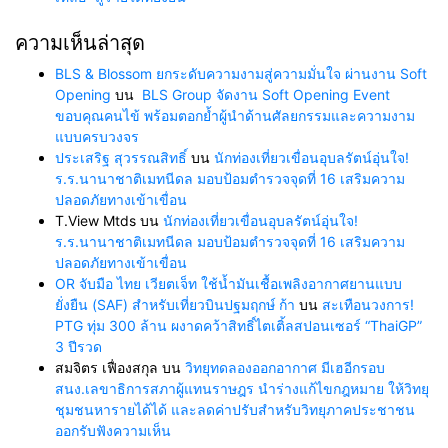
ความเห็นล่าสุด
BLS & Blossom ยกระดับความงามสู่ความมั่นใจ ผ่านงาน Soft
Opening
บน
BLS Group จัดงาน Soft Opening Event
ขอบคุณคนไข้ พร้อมตอกย้ำผู้นำด้านศัลยกรรมและความงาม
แบบครบวงจร
ประเสริฐ สุวรรณสิทธิ์
บน
นักท่องเที่ยวเขื่อนอุบลรัตน์อุ่นใจ!
ร.ร.นานาชาติเมทนีดล มอบป้อมตำรวจจุดที่ 16 เสริมความ
ปลอดภัยทางเข้าเขื่อน
T.View Mtds
บน
นักท่องเที่ยวเขื่อนอุบลรัตน์อุ่นใจ!
ร.ร.นานาชาติเมทนีดล มอบป้อมตำรวจจุดที่ 16 เสริมความ
ปลอดภัยทางเข้าเขื่อน
OR จับมือ ไทย เวียตเจ็ท ใช้น้ำมันเชื้อเพลิงอากาศยานแบบ
ยั่งยืน (SAF) สำหรับเที่ยวบินปฐมฤกษ์ ก้า
บน
สะเทือนวงการ!
PTG ทุ่ม 300 ล้าน ผงาดคว้าสิทธิ์ไตเติ้ลสปอนเซอร์ “ThaiGP”
3 ปีรวด
สมจิตร เฟื่องสกุล
บน
วิทยุทดลองออกอากาศ มีเฮอีกรอบ
สนง.เลขาธิการสภาผู้แทนราษฎร นำร่างแก้ไขกฎหมาย ให้วิทยุ
ชุมชนหารายได้ได้ และลดค่าปรับสำหรับวิทยุภาคประชาชน
ออกรับฟังความเห็น