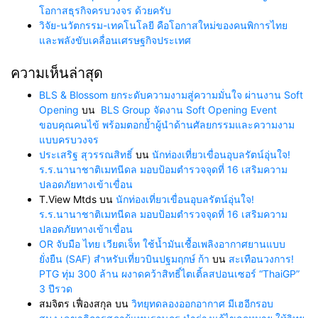
โอกาสธุรกิจครบวงจร ด้วยครับ
วิจัย-นวัตกรรม-เทคโนโลยี คือโอกาสใหม่ของคนพิการไทย
และพลังขับเคลื่อนเศรษฐกิจประเทศ
ความเห็นล่าสุด
BLS & Blossom ยกระดับความงามสู่ความมั่นใจ ผ่านงาน Soft
Opening
บน
BLS Group จัดงาน Soft Opening Event
ขอบคุณคนไข้ พร้อมตอกย้ำผู้นำด้านศัลยกรรมและความงาม
แบบครบวงจร
ประเสริฐ สุวรรณสิทธิ์
บน
นักท่องเที่ยวเขื่อนอุบลรัตน์อุ่นใจ!
ร.ร.นานาชาติเมทนีดล มอบป้อมตำรวจจุดที่ 16 เสริมความ
ปลอดภัยทางเข้าเขื่อน
T.View Mtds
บน
นักท่องเที่ยวเขื่อนอุบลรัตน์อุ่นใจ!
ร.ร.นานาชาติเมทนีดล มอบป้อมตำรวจจุดที่ 16 เสริมความ
ปลอดภัยทางเข้าเขื่อน
OR จับมือ ไทย เวียตเจ็ท ใช้น้ำมันเชื้อเพลิงอากาศยานแบบ
ยั่งยืน (SAF) สำหรับเที่ยวบินปฐมฤกษ์ ก้า
บน
สะเทือนวงการ!
PTG ทุ่ม 300 ล้าน ผงาดคว้าสิทธิ์ไตเติ้ลสปอนเซอร์ “ThaiGP”
3 ปีรวด
สมจิตร เฟื่องสกุล
บน
วิทยุทดลองออกอากาศ มีเฮอีกรอบ