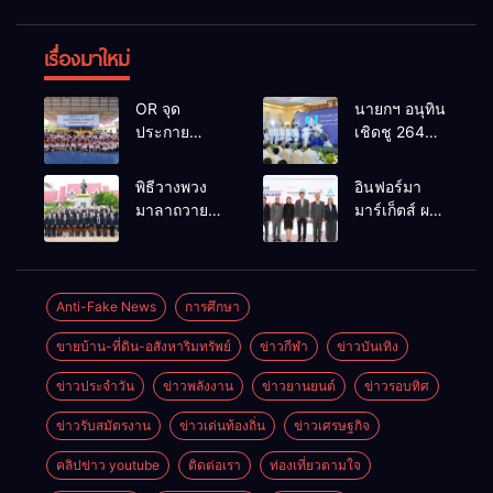
เรื่องมาใหม่
OR จุด
นายกฯ อนุทิน
ประกาย
เชิดชู 264
ศักยภาพ
กำนัน ผู้ใหญ่
เยาวชน ผ่าน
บ้านยอดเยี่ยม
พิธีวางพวง
อินฟอร์มา
กิจกรรม OR
มอบแหนบ
มาลาถวาย
มาร์เก็ตส์ ผนึก
Futsal Clinic
ทองคำ
ราชสักการะ
เครือข่าย
“รางวัล
เนื่องในวันรพี
ธุรกิจท่อง
เกียรติยศแห่ง
ประจำปี
เที่ยว-บริการ
การเสียสละ”
2569 และ
จัด Food &
Anti-Fake News
การศึกษา
การแข่งขัน
Hospitality
ขายบ้าน-ที่ดิน-อสังหาริมทรัพย์
ข่าวกีฬา
ข่าวบันเทิง
ฟุตบอลวันรพี
Thailand
เพื่อเชื่อม
2026 เชื่อม 4
ข่าวประจำวัน
ข่าวพลังงาน
ข่าวยานยนต์
ข่าวรอบทิศ
ความสัมพันธ์
งานใหญ่
อันดีของ
สร้างโอกาส
ข่าวรับสมัตรงาน
ข่าวเด่นท้องถิ่น
ข่าวเศรษฐกิจ
หน่วยงานใน
ธุรกิจครบ
กระบวนการ
วงจร ด้วยครับ
คลิปข่าว youtube
ติดต่อเรา
ท่องเที่ยวตามใจ
ยุติธรรม