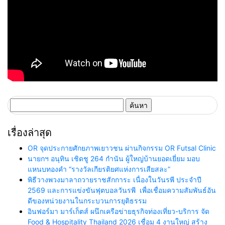
ค้นหา
สำหรับ:
เรื่องล่าสุด
OR จุดประกายศักยภาพเยาวชน ผ่านกิจกรรม OR Futsal Clinic
นายกฯ อนุทิน เชิดชู 264 กำนัน ผู้ใหญ่บ้านยอดเยี่ยม มอบ
แหนบทองคำ “รางวัลเกียรติยศแห่งการเสียสละ”
พิธีวางพวงมาลาถวายราชสักการะ เนื่องในวันรพี ประจำปี
2569 และการแข่งขันฟุตบอลวันรพี เพื่อเชื่อมความสัมพันธ์อัน
ดีของหน่วยงานในกระบวนการยุติธรรม
อินฟอร์มา มาร์เก็ตส์ ผนึกเครือข่ายธุรกิจท่องเที่ยว-บริการ จัด
Food & Hospitality Thailand 2026 เชื่อม 4 งานใหญ่ สร้าง