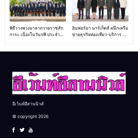
พิธีวางพวงมาลาถวายราชสัก
อินฟอร์มา มาร์เก็ตส์ ผนึกเครือ
การะ เนื่องในวันรพี ประจำปี
ข่ายธุรกิจท่องเที่ยว-บริการ จัด
2569 และการแข่งขันฟุตบอล
Food & Hospitality Thailand
วันรพี เพื่อเชื่อมความสัมพันธ์
2026 เชื่อม 4 งานใหญ่ สร้าง
อันดีของหน่วยงานใน
โอกาสธุรกิจครบวงจร ด้วย
กระบวนการยุติธรรม
ครับ
อีเว้นท์อีสานนิวส์
© copyright 2026