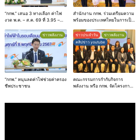
“กกพ.” เสนอ 3 ทางเลือก ค่าไฟ
สำนักงาน กกพ. ร่วมเตรียมความ
งวด พ.ค. – ส.ค. 69 ที่ 3.95 –
พร้อมของประเทศไทยในการเป็น
4.59 บาทต่อหน่วย
ศูนย์กลางด้านการลงทุนแห่ง
อาเซียน
ข่าวพลังงาน
ข่าวประจำวัน
ข่าวพลังงาน
คลิปข่าว youtube
“กกพ.” หนุนลดค่าไฟช่วยค่าครอง
คณะกรรมการกำกับกิจการ
ชีพประชาชน
พลังงาน หรือ กกพ. จัดโครงการ
สัมมนาบทบาทภารกิจและผล
ดำเนินงาน แลกเปลี่ยนเรียนรู้เพื่อ
ยกระดับการกำกับกิจการพลังงาน
การมีส่วนร่วม พร้อมรับมือยุค
เปลี่ยนผ่านด้านพลังงาน ที่
จ.ขอนแก่น