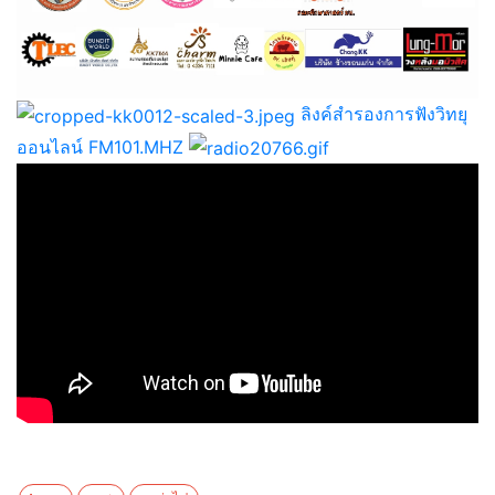
ลิงค์สำรองการฟังวิทยุ
ออนไลน์ FM101.MHZ