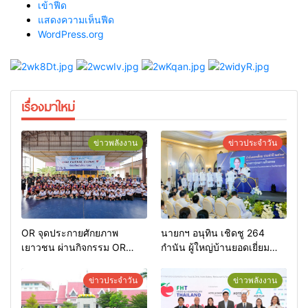
เข้าฟีด
แสดงความเห็นฟีด
WordPress.org
เรื่องมาใหม่
ข่าวพลังงาน
ข่าวประจำวัน
OR จุดประกายศักยภาพ
นายกฯ อนุทิน เชิดชู 264
เยาวชน ผ่านกิจกรรม OR
กำนัน ผู้ใหญ่บ้านยอดเยี่ยม
Futsal Clinic
มอบแหนบทองคำ “รางวัล
เกียรติยศแห่งการเสียสละ”
ข่าวประจำวัน
ข่าวพลังงาน