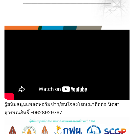
ผู้สนับสนุนแพลตฟอร์มข่าว/สนใจลงโฆษณาติดต่อ นิตยา
สุวรรณสิทธิ์ -0628929797