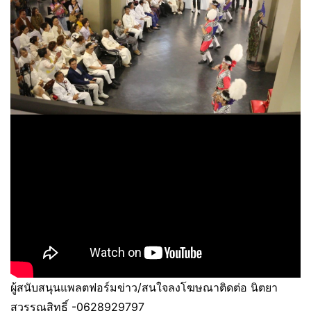
ผู้สนับสนุนแพลตฟอร์มข่าว/สนใจลงโฆษณาติดต่อ นิตยา
สุวรรณสิทธิ์ -0628929797