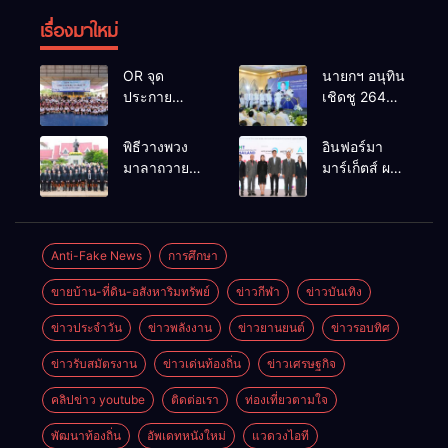
เรื่องมาใหม่
OR จุด
นายกฯ อนุทิน
ประกาย
เชิดชู 264
ศักยภาพ
กำนัน ผู้ใหญ่
เยาวชน ผ่าน
บ้านยอดเยี่ยม
พิธีวางพวง
อินฟอร์มา
กิจกรรม OR
มอบแหนบ
มาลาถวาย
มาร์เก็ตส์ ผนึก
Futsal Clinic
ทองคำ
ราชสักการะ
เครือข่าย
“รางวัล
เนื่องในวันรพี
ธุรกิจท่อง
เกียรติยศแห่ง
ประจำปี
เที่ยว-บริการ
การเสียสละ”
2569 และ
จัด Food &
Anti-Fake News
การศึกษา
การแข่งขัน
Hospitality
ขายบ้าน-ที่ดิน-อสังหาริมทรัพย์
ข่าวกีฬา
ข่าวบันเทิง
ฟุตบอลวันรพี
Thailand
เพื่อเชื่อม
2026 เชื่อม 4
ข่าวประจำวัน
ข่าวพลังงาน
ข่าวยานยนต์
ข่าวรอบทิศ
ความสัมพันธ์
งานใหญ่
อันดีของ
สร้างโอกาส
ข่าวรับสมัตรงาน
ข่าวเด่นท้องถิ่น
ข่าวเศรษฐกิจ
หน่วยงานใน
ธุรกิจครบ
กระบวนการ
วงจร ด้วยครับ
คลิปข่าว youtube
ติดต่อเรา
ท่องเที่ยวตามใจ
ยุติธรรม
พัฒนาท้องถิ่น
อัพเดทหนังใหม่
แวดวงไอที