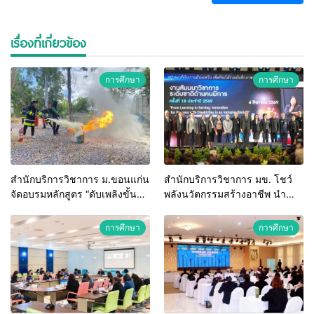
เรื่องที่เกี่ยวข้อง
การศึกษา
การศึกษา
สำนักบริการวิชาการ ม.ขอนแก่น
สำนักบริการวิชาการ มข. โชว์
จัดอบรมหลักสูตร “ดับเพลิงขั้น
พลังนวัตกรรมสร้างอาชีพ นำ
ต้น” ยกระดับศักยภาพเจ้าหน้าที่
“กลุ่มคูณแดงใหญ่” บุกเวทีระดับ
ท้องถิ่นรับมืออัคคีภัยตาม
ชาติ NCPD 2026 เปลี่ยน “ผ้า
การศึกษา
การศึกษา
มาตรฐานสากล
เหลือ” สู่รายได้ที่ยั่งยืน