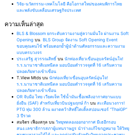
วิจัย-นวัตกรรม-เทคโนโลยี คือโอกาสใหม่ของคนพิการไทย
และพลังขับเคลื่อนเศรษฐกิจประเทศ
ความเห็นล่าสุด
BLS & Blossom ยกระดับความงามสู่ความมั่นใจ ผ่านงาน Soft
Opening
บน
BLS Group จัดงาน Soft Opening Event
ขอบคุณคนไข้ พร้อมตอกย้ำผู้นำด้านศัลยกรรมและความงาม
แบบครบวงจร
ประเสริฐ สุวรรณสิทธิ์
บน
นักท่องเที่ยวเขื่อนอุบลรัตน์อุ่นใจ!
ร.ร.นานาชาติเมทนีดล มอบป้อมตำรวจจุดที่ 16 เสริมความ
ปลอดภัยทางเข้าเขื่อน
T.View Mtds
บน
นักท่องเที่ยวเขื่อนอุบลรัตน์อุ่นใจ!
ร.ร.นานาชาติเมทนีดล มอบป้อมตำรวจจุดที่ 16 เสริมความ
ปลอดภัยทางเข้าเขื่อน
OR จับมือ ไทย เวียตเจ็ท ใช้น้ำมันเชื้อเพลิงอากาศยานแบบ
ยั่งยืน (SAF) สำหรับเที่ยวบินปฐมฤกษ์ ก้า
บน
สะเทือนวงการ!
PTG ทุ่ม 300 ล้าน ผงาดคว้าสิทธิ์ไตเติ้ลสปอนเซอร์ “ThaiGP”
3 ปีรวด
สมจิตร เฟื่องสกุล
บน
วิทยุทดลองออกอากาศ มีเฮอีกรอบ
สนง.เลขาธิการสภาผู้แทนราษฎร นำร่างแก้ไขกฎหมาย ให้วิทยุ
ชุมชนหารายได้ได้ และลดค่าปรับสำหรับวิทยุภาคประชาชน