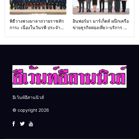
พิธีวางพวงมาลาถวายราชสัก
อินฟอร์มา มาร์เก็ตส์ ผนึกเครือ
การะ เนื่องในวันรพี ประจำปี
ข่ายธุรกิจท่องเที่ยว-บริการ จัด
2569 และการแข่งขันฟุตบอล
Food & Hospitality Thailand
วันรพี เพื่อเชื่อมความสัมพันธ์
2026 เชื่อม 4 งานใหญ่ สร้าง
อันดีของหน่วยงานใน
โอกาสธุรกิจครบวงจร ด้วย
กระบวนการยุติธรรม
ครับ
อีเว้นท์อีสานนิวส์
© copyright 2026