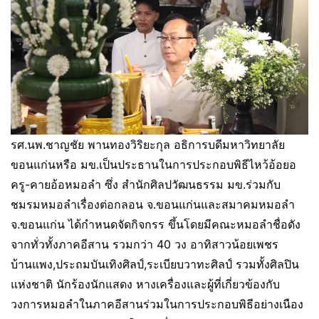
รศ.นพ.ชาญชัย พานทองวิริยะกุล อธิการบดีมหาวิทยาลัย
ขอนแก่นหรือ มข.เป็นประธานในการประกอบพิธีไหว้อ้อยอ
ครู-คายอ้อหมอลำ ซึ่ง สำนักศิลปวัฒนธรรม มข.ร่วมกับ
ชมรมหมอลำเรื่องต่อกลอน จ.ขอนแก่นและสมาคมหมอลำ
จ.ขอนแก่น ได้กำหนดจัดกิจกรร ขึ้นโดยมีคณะหมอลำชื่อดัง
จากทั่วทั้งภาคอีสาน รวมกว่า 40 วง อาทิสาวน้อยเพชร
บ้านแพง,ประถมบันเทิงศิลป์,ระเบียบวาทะศิลป์ รวมทั้งศิลปิน
แห่งชาติ นักร้องนักแสดง หางเครื่องและผู้ที่เกี่ยวข้องกับ
วงการหมอลำในภาคอีสานร่วมในการประกอบพิธีอย่างเนือง