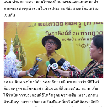
แน่น ท่ามกลางความสนใจของสื่อมวลชนและแฟนหมอลำ
จากคณะต่างๆเข้าร่วมในการประกอบพิธีอย่างพร้อมเพรียง
เช่นกัน
รศ.ดร.นิยม วงษ์พงศ์คำ รองอธิการบดี มข.กล่าวว่า พิธีไหว้
อ้อยอครู-คายอ้อหมอลำ เป็นขนบที่สืบทอดกันมานาน เรียก
ได้ว่าเป็นการประกอบพิธีไหว้ครูตมความเชื่อ เพราะทุกคน
ล้วนมีครูบาอาจารย์และเครื่องยึดเหนี่ยวจิตใจที่ต้องระลึกถึง