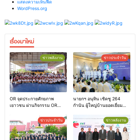
แสดงความเห็นฟีด
WordPress.org
เรื่องมาใหม่
ข่าวพลังงาน
ข่าวประจำวัน
OR จุดประกายศักยภาพ
นายกฯ อนุทิน เชิดชู 264
เยาวชน ผ่านกิจกรรม OR
กำนัน ผู้ใหญ่บ้านยอดเยี่ยม
Futsal Clinic
มอบแหนบทองคำ “รางวัล
เกียรติยศแห่งการเสียสละ”
ข่าวประจำวัน
ข่าวพลังงาน