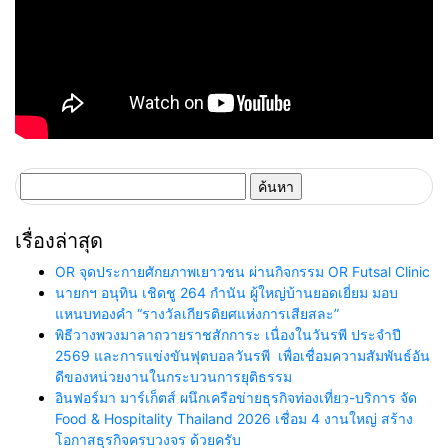
ค้นหา
สำหรับ:
เรื่องล่าสุด
OR จุดประกายศักยภาพเยาวชน ผ่านกิจกรรม OR Futsal Clinic
นายกฯ อนุทิน เชิดชู 264 กำนัน ผู้ใหญ่บ้านยอดเยี่ยม มอบ
แหนบทองคำ “รางวัลเกียรติยศแห่งการเสียสละ”
พิธีวางพวงมาลาถวายราชสักการะ เนื่องในวันรพี ประจำปี
2569 และการแข่งขันฟุตบอลวันรพี เพื่อเชื่อมความสัมพันธ์อัน
ดีของหน่วยงานในกระบวนการยุติธรรม
อินฟอร์มา มาร์เก็ตส์ ผนึกเครือข่ายธุรกิจท่องเที่ยว-บริการ จัด
Food & Hospitality Thailand 2026 เชื่อม 4 งานใหญ่ สร้าง
โอกาสธุรกิจครบวงจร ด้วยครับ