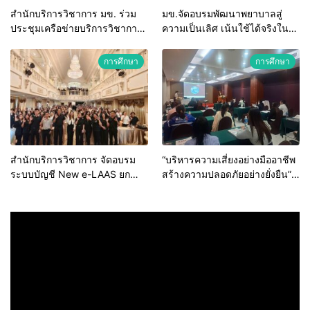
สำนักบริการวิชาการ มข. ร่วม
มข.จัดอบรมพัฒนาพยาบาลสู่
ประชุมเครือข่ายบริการวิชาการ
ความเป็นเลิศ เน้นใช้ได้จริงใน
สถาบันอุดมศึกษาไทย (คบอ.) มุ่ง
ระบบบริการสุขภาพ
สร้างเครือข่ายและยกระดับงาน
การศึกษา
การศึกษา
วิชาการรับใช้สังคม
สำนักบริการวิชาการ จัดอบรม
“บริหารความเสี่ยงอย่างมืออาชีพ
ระบบบัญชี New e-LAAS ยก
สร้างความปลอดภัยอย่างยั่งยืน”
ระดับบุคลากร รพ.สต. สังกัด
สำนักบริการวิชาการ มข. เดิน
อบจ. มุ่งป้องกันข้อทักท้วงจาก
หน้าพัฒนาศักยภาพพยาบาลไทย
หน่วยตรวจสอบ
ขับเคลื่อนระบบสุขภาพคุณภาพสู่
SDGs