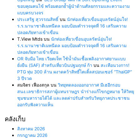
ขอบคุณคนไข้ พร้อมตอกย้ำผู้นำด้านศัลยกรรมและความงาม
แบบครบวงจร
ประเสริฐ สุวรรณสิทธิ์
บน
นักท่องเที่ยวเขื่อนอุบลรัตน์อุ่นใจ!
ร.ร.นานาชาติเมทนีดล มอบป้อมตำรวจจุดที่ 16 เสริมความ
ปลอดภัยทางเข้าเขื่อน
T.View Mtds
บน
นักท่องเที่ยวเขื่อนอุบลรัตน์อุ่นใจ!
ร.ร.นานาชาติเมทนีดล มอบป้อมตำรวจจุดที่ 16 เสริมความ
ปลอดภัยทางเข้าเขื่อน
OR จับมือ ไทย เวียตเจ็ท ใช้น้ำมันเชื้อเพลิงอากาศยานแบบ
ยั่งยืน (SAF) สำหรับเที่ยวบินปฐมฤกษ์ ก้า
บน
สะเทือนวงการ!
PTG ทุ่ม 300 ล้าน ผงาดคว้าสิทธิ์ไตเติ้ลสปอนเซอร์ “ThaiGP”
3 ปีรวด
สมจิตร เฟื่องสกุล
บน
วิทยุทดลองออกอากาศ มีเฮอีกรอบ
สนง.เลขาธิการสภาผู้แทนราษฎร นำร่างแก้ไขกฎหมาย ให้วิทยุ
ชุมชนหารายได้ได้ และลดค่าปรับสำหรับวิทยุภาคประชาชน
ออกรับฟังความเห็น
คลังเก็บ
สิงหาคม 2026
กรกฎาคม 2026