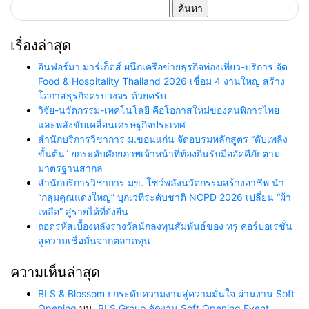
ค้นหา
สำหรับ:
เรื่องล่าสุด
อินฟอร์มา มาร์เก็ตส์ ผนึกเครือข่ายธุรกิจท่องเที่ยว-บริการ จัด
Food & Hospitality Thailand 2026 เชื่อม 4 งานใหญ่ สร้าง
โอกาสธุรกิจครบวงจร ด้วยครับ
วิจัย-นวัตกรรม-เทคโนโลยี คือโอกาสใหม่ของคนพิการไทย
และพลังขับเคลื่อนเศรษฐกิจประเทศ
สำนักบริการวิชาการ ม.ขอนแก่น จัดอบรมหลักสูตร “ดับเพลิง
ขั้นต้น” ยกระดับศักยภาพเจ้าหน้าที่ท้องถิ่นรับมืออัคคีภัยตาม
มาตรฐานสากล
สำนักบริการวิชาการ มข. โชว์พลังนวัตกรรมสร้างอาชีพ นำ
“กลุ่มคูณแดงใหญ่” บุกเวทีระดับชาติ NCPD 2026 เปลี่ยน “ผ้า
เหลือ” สู่รายได้ที่ยั่งยืน
ถอดรหัสเบื้องหลังรางวัลนักลงทุนสัมพันธ์ของ ทรู คอร์ปอเรชั่น
สู่ความเชื่อมั่นจากตลาดทุน
ความเห็นล่าสุด
BLS & Blossom ยกระดับความงามสู่ความมั่นใจ ผ่านงาน Soft
Opening
บน
BLS Group จัดงาน Soft Opening Event