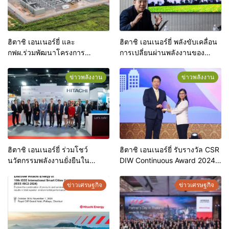
ฮิตาชิ เอนเนอร์ยี่ และ
ฮิตาชิ เอนเนอร์ยี่ พลังขับเคลื่อน
กฟผ.ร่วมพัฒนาโครงการ
การเปลี่ยนผ่านพลังงานของ
EconiQ® Retrofill แห่งแรกของ
ประเทศไทย สู่ Net Zero
โลกที่ระดับแรงดันไฟฟ้า 550 kV
ข่าวพลังงาน
ข่าวพลังงาน
พร้อมใช้งานอุปกรณ์เดิมให้เกิด
ประโยชน์สูงสุด
ฮิตาชิ เอนเนอร์ยี่ ร่วมโชว์
ฮิตาชิ เอนเนอร์ยี่ รับรางวัล CSR
นวัตกรรมพลังงานยั่งยืนใน
DIW Continuous Award 2024
งาน Enlit Asia 2025
ต่อเนื่องปีที่ 3 ตอกย้ำสร้างความ
ยั่งยืนสู่สังคม
ข่าวเศรษฐกิจ
ข่าวเศรษฐกิจ