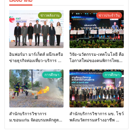
ข่าวพลังงาน
ข่าวประจำวัน
อินฟอร์มา มาร์เก็ตส์ ผนึกเครือ
วิจัย-นวัตกรรม-เทคโนโลยี คือ
ข่ายธุรกิจท่องเที่ยว-บริการ จัด
โอกาสใหม่ของคนพิการไทย
Food & Hospitality Thailand
และพลังขับเคลื่อนเศรษฐกิจ
2026 เชื่อม 4 งานใหญ่ สร้าง
ประเทศ
การศึกษา
การศึกษา
โอกาสธุรกิจครบวงจร ด้วย
ครับ
สำนักบริการวิชาการ
สำนักบริการวิชาการ มข. โชว์
ม.ขอนแก่น จัดอบรมหลักสูตร
พลังนวัตกรรมสร้างอาชีพ นำ
“ดับเพลิงขั้นต้น” ยกระดับ
“กลุ่มคูณแดงใหญ่” บุกเวที
ศักยภาพเจ้าหน้าที่ท้องถิ่น
ระดับชาติ NCPD 2026