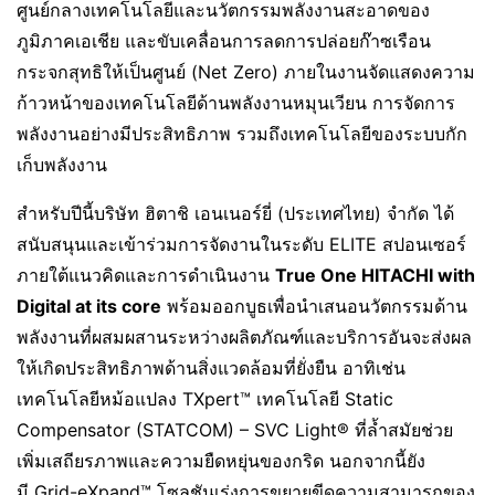
ศูนย์กลางเทคโนโลยีและนวัตกรรมพลังงานสะอาดของ
ภูมิภาคเอเชีย และขับเคลื่อนการลดการปล่อยก๊าซเรือน
กระจกสุทธิให้เป็นศูนย์ (Net Zero) ภายในงานจัดแสดงความ
ก้าวหน้าของเทคโนโลยีด้านพลังงานหมุนเวียน การจัดการ
พลังงานอย่างมีประสิทธิภาพ รวมถึงเทคโนโลยีของระบบกัก
เก็บพลังงาน
สำหรับปีนี้บริษัท ฮิตาชิ เอนเนอร์ยี่ (ประเทศไทย) จำกัด ได้
สนับสนุนและเข้าร่วมการจัดงานในระดับ ELITE สปอนเซอร์
ภายใต้แนวคิดและการดำเนินงาน
True One HITACHI with
Digital at its core
พร้อมออกบูธเพื่อนำเสนอนวัตกรรมด้าน
พลังงานที่ผสมผสานระหว่างผลิตภัณฑ์และบริการอันจะส่งผล
ให้เกิดประสิทธิภาพด้านสิ่งแวดล้อมที่ยั่งยืน อาทิเช่น
เทคโนโลยีหม้อแปลง TXpert™ เทคโนโลยี Static
Compensator (STATCOM) – SVC Light® ที่ล้ำสมัยช่วย
เพิ่มเสถียรภาพและความยืดหยุ่นของกริด นอกจากนี้ยัง
มี Grid-eXpand™ โซลูชันเร่งการขยายขีดความสามารถของ