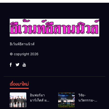
รับมืออัคคีภัยตามมาตรฐาน
เปลี่ยน “ผ้าเหลือ” สู่รายได้ที่
สากล
ยั่งยืน
อีเว้นท์อีสานนิวส์
© copyright 2026
เรื่องมาใหม่
อินฟอร์มา
วิจัย-
มาร์เก็ตส์ ผนึก
นวัตกรรม-
เครือข่าย
เทคโนโลยี