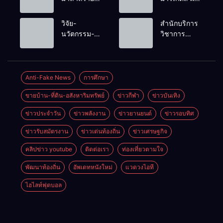
ราชสักการะ
เครือข่าย
เนื่องในวันรพี
ธุรกิจท่อง
วิจัย-
สำนักบริการ
ประจำปี
เที่ยว-บริการ
นวัตกรรม-
วิชาการ
2569 และ
จัด Food &
เทคโนโลยี
ม.ขอนแก่น
การแข่งขัน
Hospitality
คือโอกาสใหม่
จัดอบรม
ฟุตบอลวันรพี
Thailand
ของคนพิการ
หลักสูตร “ดับ
เพื่อเชื่อม
2026 เชื่อม 4
ไทย และพลัง
เพลิงขั้นต้น”
Anti-Fake News
การศึกษา
ความสัมพันธ์
งานใหญ่
ขับเคลื่อน
ยกระดับ
อันดีของ
สร้างโอกาส
ขายบ้าน-ที่ดิน-อสังหาริมทรัพย์
ข่าวกีฬา
ข่าวบันเทิง
เศรษฐกิจ
ศักยภาพเจ้า
หน่วยงานใน
ธุรกิจครบ
ประเทศ
หน้าที่ท้องถิ่น
กระบวนการ
วงจร ด้วยครับ
ข่าวประจำวัน
ข่าวพลังงาน
ข่าวยานยนต์
ข่าวรอบทิศ
รับมืออัคคีภัย
ยุติธรรม
ตามมาตรฐาน
ข่าวรับสมัตรงาน
ข่าวเด่นท้องถิ่น
ข่าวเศรษฐกิจ
สากล
คลิปข่าว youtube
ติดต่อเรา
ท่องเที่ยวตามใจ
พัฒนาท้องถิ่น
อัพเดทหนังใหม่
แวดวงไอที
ไฮไลท์ฟุตบอล