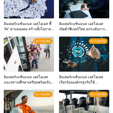
อินเตอร์เนชั่นแนล เอสโอเอส ชี้
อินเตอร์เนชั่นแนล เอสโอเอส
“AI” ดาบสองคม สร้างทั้งโอกาส
เปิดตัวฟีเจอร์ใหม่ ยกระดับการ
และความท้าทายในการบริหาร
บริหารจัดการเหตุการณ์วิกฤตทั่ว
ความเสี่ยงขององค์กร
โลก
ข่าวรอบทิศ
ข่าวรอบทิศ
อินเตอร์เนชั่นแนล เอสโอเอส
อินเตอร์เนชั่นแนล เอสโอเอส
แนะสถานศึกษาเตรียมพร้อมรับ
เรียกร้ององค์กรธุรกิจใช้
เปิดเทอม ด้วยแนวทางส่ง
นวัตกรรมเพื่อบริหารจัดการภาวะ
เสริมสุขภาพและความปลอดภัย
วิกฤต
ข่าวรอบทิศ
ข่าวรอบทิศ
รอบด้าน