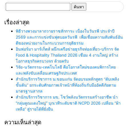
ค้นหา
สำหรับ:
เรื่องล่าสุด
พิธีวางพวงมาลาถวายราชสักการะ เนื่องในวันรพี ประจำปี
2569 และการแข่งขันฟุตบอลวันรพี เพื่อเชื่อมความสัมพันธ์อัน
ดีของหน่วยงานในกระบวนการยุติธรรม
อินฟอร์มา มาร์เก็ตส์ ผนึกเครือข่ายธุรกิจท่องเที่ยว-บริการ จัด
Food & Hospitality Thailand 2026 เชื่อม 4 งานใหญ่ สร้าง
โอกาสธุรกิจครบวงจร ด้วยครับ
วิจัย-นวัตกรรม-เทคโนโลยี คือโอกาสใหม่ของคนพิการไทย
และพลังขับเคลื่อนเศรษฐกิจประเทศ
สำนักบริการวิชาการ ม.ขอนแก่น จัดอบรมหลักสูตร “ดับเพลิง
ขั้นต้น” ยกระดับศักยภาพเจ้าหน้าที่ท้องถิ่นรับมืออัคคีภัยตาม
มาตรฐานสากล
สำนักบริการวิชาการ มข. โชว์พลังนวัตกรรมสร้างอาชีพ นำ
“กลุ่มคูณแดงใหญ่” บุกเวทีระดับชาติ NCPD 2026 เปลี่ยน “ผ้า
เหลือ” สู่รายได้ที่ยั่งยืน
ความเห็นล่าสุด