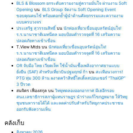
BLS & Blossom ยกระดับความงามสู่ความมั่นใจ ผ่านงาน Soft
Opening
บน
BLS Group จัดงาน Soft Opening Event
ขอบคุณคนไข้ พร้อมตอกย้ำผู้นำด้านศัลยกรรมและความงาม
แบบครบวงจร
ประเสริฐ สุวรรณสิทธิ์
บน
นักท่องเที่ยวเขื่อนอุบลรัตน์อุ่นใจ!
ร.ร.นานาชาติเมทนีดล มอบป้อมตำรวจจุดที่ 16 เสริมความ
ปลอดภัยทางเข้าเขื่อน
T.View Mtds
บน
นักท่องเที่ยวเขื่อนอุบลรัตน์อุ่นใจ!
ร.ร.นานาชาติเมทนีดล มอบป้อมตำรวจจุดที่ 16 เสริมความ
ปลอดภัยทางเข้าเขื่อน
OR จับมือ ไทย เวียตเจ็ท ใช้น้ำมันเชื้อเพลิงอากาศยานแบบ
ยั่งยืน (SAF) สำหรับเที่ยวบินปฐมฤกษ์ ก้า
บน
สะเทือนวงการ!
PTG ทุ่ม 300 ล้าน ผงาดคว้าสิทธิ์ไตเติ้ลสปอนเซอร์ “ThaiGP”
3 ปีรวด
สมจิตร เฟื่องสกุล
บน
วิทยุทดลองออกอากาศ มีเฮอีกรอบ
สนง.เลขาธิการสภาผู้แทนราษฎร นำร่างแก้ไขกฎหมาย ให้วิทยุ
ชุมชนหารายได้ได้ และลดค่าปรับสำหรับวิทยุภาคประชาชน
ออกรับฟังความเห็น
คลังเก็บ
สิงหาคม 2026