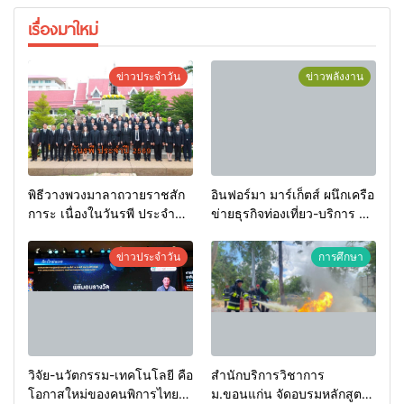
เรื่องมาใหม่
ข่าวประจำวัน
ข่าวพลังงาน
พิธีวางพวงมาลาถวายราชสัก
อินฟอร์มา มาร์เก็ตส์ ผนึกเครือ
การะ เนื่องในวันรพี ประจำปี
ข่ายธุรกิจท่องเที่ยว-บริการ จัด
2569 และการแข่งขันฟุตบอล
Food & Hospitality Thailand
วันรพี เพื่อเชื่อมความสัมพันธ์
2026 เชื่อม 4 งานใหญ่ สร้าง
ข่าวประจำวัน
การศึกษา
อันดีของหน่วยงานใน
โอกาสธุรกิจครบวงจร ด้วย
กระบวนการยุติธรรม
ครับ
วิจัย-นวัตกรรม-เทคโนโลยี คือ
สำนักบริการวิชาการ
โอกาสใหม่ของคนพิการไทย
ม.ขอนแก่น จัดอบรมหลักสูตร