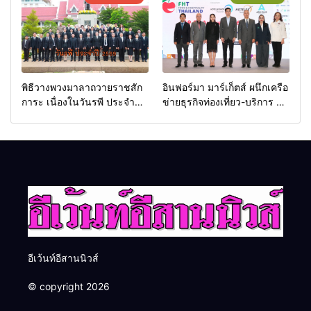
พิธีวางพวงมาลาถวายราชสัก
อินฟอร์มา มาร์เก็ตส์ ผนึกเครือ
การะ เนื่องในวันรพี ประจำปี
ข่ายธุรกิจท่องเที่ยว-บริการ จัด
2569 และการแข่งขันฟุตบอล
Food & Hospitality Thailand
วันรพี เพื่อเชื่อมความสัมพันธ์
2026 เชื่อม 4 งานใหญ่ สร้าง
อันดีของหน่วยงานใน
โอกาสธุรกิจครบวงจร ด้วย
กระบวนการยุติธรรม
ครับ
อีเว้นท์อีสานนิวส์
© copyright 2026