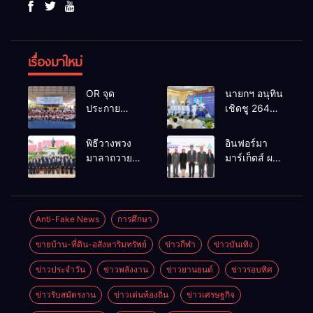
เรื่องมาใหม่
OR จุด
นายกฯ อนุทิน
ประกาย
เชิดชู 264
ศักยภาพ
กำนัน ผู้ใหญ่
เยาวชน ผ่าน
บ้านยอดเยี่ยม
พิธีวางพวง
อินฟอร์มา
กิจกรรม OR
มอบแหนบ
มาลาถวาย
มาร์เก็ตส์ ผนึก
Futsal Clinic
ทองคำ
ราชสักการะ
เครือข่าย
“รางวัล
เนื่องในวันรพี
ธุรกิจท่อง
เกียรติยศแห่ง
ประจำปี
เที่ยว-บริการ
การเสียสละ”
2569 และ
จัด Food &
Anti-Fake News
การศึกษา
การแข่งขัน
Hospitality
ขายบ้าน-ที่ดิน-อสังหาริมทรัพย์
ข่าวกีฬา
ข่าวบันเทิง
ฟุตบอลวันรพี
Thailand
เพื่อเชื่อม
2026 เชื่อม 4
ข่าวประจำวัน
ข่าวพลังงาน
ข่าวยานยนต์
ข่าวรอบทิศ
ความสัมพันธ์
งานใหญ่
อันดีของ
สร้างโอกาส
ข่าวรับสมัตรงาน
ข่าวเด่นท้องถิ่น
ข่าวเศรษฐกิจ
หน่วยงานใน
ธุรกิจครบ