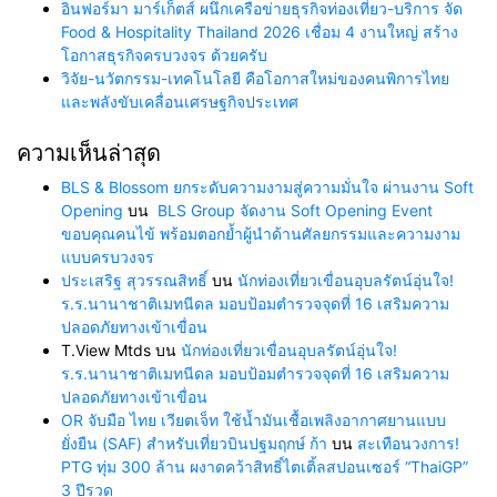
อินฟอร์มา มาร์เก็ตส์ ผนึกเครือข่ายธุรกิจท่องเที่ยว-บริการ จัด
Food & Hospitality Thailand 2026 เชื่อม 4 งานใหญ่ สร้าง
โอกาสธุรกิจครบวงจร ด้วยครับ
วิจัย-นวัตกรรม-เทคโนโลยี คือโอกาสใหม่ของคนพิการไทย
และพลังขับเคลื่อนเศรษฐกิจประเทศ
ความเห็นล่าสุด
BLS & Blossom ยกระดับความงามสู่ความมั่นใจ ผ่านงาน Soft
Opening
บน
BLS Group จัดงาน Soft Opening Event
ขอบคุณคนไข้ พร้อมตอกย้ำผู้นำด้านศัลยกรรมและความงาม
แบบครบวงจร
ประเสริฐ สุวรรณสิทธิ์
บน
นักท่องเที่ยวเขื่อนอุบลรัตน์อุ่นใจ!
ร.ร.นานาชาติเมทนีดล มอบป้อมตำรวจจุดที่ 16 เสริมความ
ปลอดภัยทางเข้าเขื่อน
T.View Mtds
บน
นักท่องเที่ยวเขื่อนอุบลรัตน์อุ่นใจ!
ร.ร.นานาชาติเมทนีดล มอบป้อมตำรวจจุดที่ 16 เสริมความ
ปลอดภัยทางเข้าเขื่อน
OR จับมือ ไทย เวียตเจ็ท ใช้น้ำมันเชื้อเพลิงอากาศยานแบบ
ยั่งยืน (SAF) สำหรับเที่ยวบินปฐมฤกษ์ ก้า
บน
สะเทือนวงการ!
PTG ทุ่ม 300 ล้าน ผงาดคว้าสิทธิ์ไตเติ้ลสปอนเซอร์ “ThaiGP”
3 ปีรวด