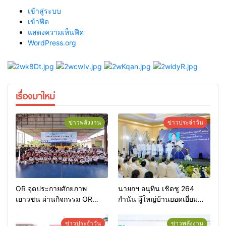
เข้าสู่ระบบ
เข้าฟีด
แสดงความเห็นฟีด
WordPress.org
เรื่องมาใหม่
ข่าวพลังงาน
ข่าวประจำวัน
OR จุดประกายศักยภาพ
นายกฯ อนุทิน เชิดชู 264
เยาวชน ผ่านกิจกรรม OR
กำนัน ผู้ใหญ่บ้านยอดเยี่ยม
Futsal Clinic
มอบแหนบทองคำ “รางวัล
เกียรติยศแห่งการเสียสละ”
ข่าวประจำวัน
ข่าวพลังงาน