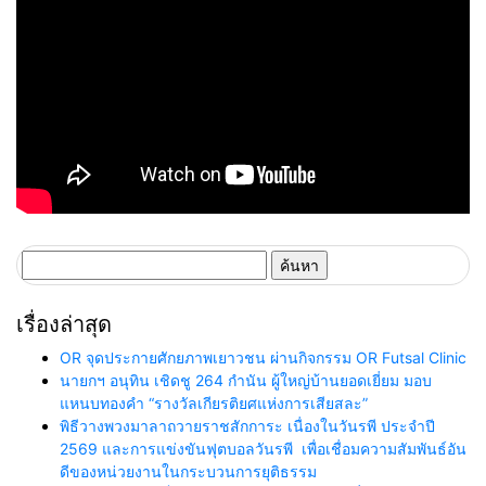
ค้นหา
สำหรับ:
เรื่องล่าสุด
OR จุดประกายศักยภาพเยาวชน ผ่านกิจกรรม OR Futsal Clinic
นายกฯ อนุทิน เชิดชู 264 กำนัน ผู้ใหญ่บ้านยอดเยี่ยม มอบ
แหนบทองคำ “รางวัลเกียรติยศแห่งการเสียสละ”
พิธีวางพวงมาลาถวายราชสักการะ เนื่องในวันรพี ประจำปี
2569 และการแข่งขันฟุตบอลวันรพี เพื่อเชื่อมความสัมพันธ์อัน
ดีของหน่วยงานในกระบวนการยุติธรรม