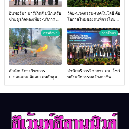
อินฟอร์มา มาร์เก็ตส์ ผนึกเครือ
วิจัย-นวัตกรรม-เทคโนโลยี คือ
ข่ายธุรกิจท่องเที่ยว-บริการ จัด
โอกาสใหม่ของคนพิการไทย
Food & Hospitality Thailand
และพลังขับเคลื่อนเศรษฐกิจ
2026 เชื่อม 4 งานใหญ่ สร้าง
ประเทศ
การศึกษา
การศึกษา
โอกาสธุรกิจครบวงจร ด้วย
ครับ
สำนักบริการวิชาการ
สำนักบริการวิชาการ มข. โชว์
ม.ขอนแก่น จัดอบรมหลักสูตร
พลังนวัตกรรมสร้างอาชีพ นำ
“ดับเพลิงขั้นต้น” ยกระดับ
“กลุ่มคูณแดงใหญ่” บุกเวที
ศักยภาพเจ้าหน้าที่ท้องถิ่น
ระดับชาติ NCPD 2026
รับมืออัคคีภัยตามมาตรฐาน
เปลี่ยน “ผ้าเหลือ” สู่รายได้ที่
สากล
ยั่งยืน