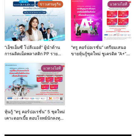
ข่าวเศรษฐกิจ
แวดวงไอที
“เอ็ชเอ็มซี โปลีเมอส์” ผู้นำด้าน
“ทรู คอร์ปอเรชั่น” เตรียมเสนอ
การผลิตเม็ดพลาสติก PP ราย
ขายหุ้นกู้ชุดใหม่ ชูเครดิต “A+”
แรกและรายใหญ่ที่สุดของไทย
ตอบโจทย์นักลงทุนที่มองหา
แถวหน้าในเอเชียตะวันออกเฉียง
โอกาสสร้างรายได้ที่มั่นคง
แวดวงไอที
ใต้ เตรียมออกหุ้นกู้ในเดือน
สิงหาคม 2568
หุ้นกู้ “ทรู คอร์ปอเรชั่น” 5 ชุดใหม่
เคาะดอกเบี้ย ตอบโจทย์นักลงทุน
ที่มองหาผลตอบแทนมั่นคง
แน่นอนในยุคดอกเบี้ยขาลง