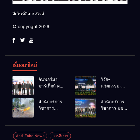
อีเว้นท์อีสานนิวส์
© copyright 2026
เรื่องมาใหม่
อินฟอร์มา
วิจัย-
มาร์เก็ตส์ ผนึก
นวัตกรรม-
เครือข่าย
เทคโนโลยี
ธุรกิจท่อง
คือโอกาสใหม่
สำนักบริการ
สำนักบริการ
เที่ยว-บริการ
ของคนพิการ
วิชาการ
วิชาการ มข.
จัด Food &
ไทย และพลัง
ม.ขอนแก่น
โชว์พลัง
Hospitality
ขับเคลื่อน
จัดอบรม
นวัตกรรม
Thailand
เศรษฐกิจ
หลักสูตร “ดับ
สร้างอาชีพ
2026 เชื่อม 4
ประเทศ
เพลิงขั้นต้น”
นำ “กลุ่มคูณ
Anti-Fake News
การศึกษา
งานใหญ่