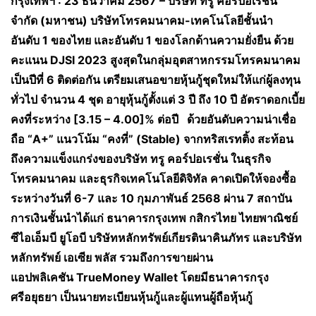
กรุงเทพฯ
: 23 ธันวาคม 2567 – บริษัท ทรู คอร์ปอเรชั่น
จำกัด (มหาชน) บริษัทโทรคมนาคม-เทคโนโลยีชั้นนำ
อันดับ 1 ของไทย และอันดับ 1 ของโลกด้านความยั่งยืน ด้วย
คะแนน DJSI 2023 สูงสุดในกลุ่มอุตสาหกรรมโทรคมนาคม
เป็นปีที่ 6 ติดต่อกัน เตรียมเสนอขายหุ้นกู้ชุดใหม่ให้แก่ผู้ลงทุน
ทั่วไป จำนวน 4 ชุด อายุหุ้นกู้ตั้งแต่ 3 ปี ถึง 10 ปี อัตราดอกเบี้ย
คงที่ระหว่าง [3.15 – 4.00]% ต่อปี ด้วยอันดับความน่าเชื่อ
ถือ “A+” แนวโน้ม “คงที่” (Stable) จากทริสเรทติ้ง สะท้อน
ถึงความแข็งแกร่งของบริษัท ทรู คอร์ปอเรชั่น ในธุรกิจ
โทรคมนาคม และธุรกิจเทคโนโลยีดิจิทัล คาดเปิดให้จองซื้อ
ระหว่างวันที่ 6-7 และ 10 กุมภาพันธ์ 2568 ผ่าน 7 สถาบัน
การเงินชั้นนำได้แก่ ธนาคารกรุงเทพ กสิกรไทย ไทยพาณิชย์
ซีไอเอ็มบี ยูโอบี บริษัทหลักทรัพย์เกียรตินาคินภัทร และบริษัท
หลักทรัพย์ เอเซีย พลัส รวมถึงการขายผ่าน
แอปพลิเคชัน TrueMoney Wallet โดยมีธนาคารกรุง
ศรีอยุธยา เป็นนายทะเบียนหุ้นกู้และผู้แทนผู้ถือหุ้นกู้