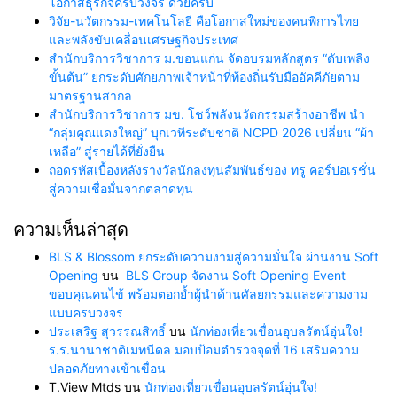
โอกาสธุรกิจครบวงจร ด้วยครับ
วิจัย-นวัตกรรม-เทคโนโลยี คือโอกาสใหม่ของคนพิการไทย
และพลังขับเคลื่อนเศรษฐกิจประเทศ
สำนักบริการวิชาการ ม.ขอนแก่น จัดอบรมหลักสูตร “ดับเพลิง
ขั้นต้น” ยกระดับศักยภาพเจ้าหน้าที่ท้องถิ่นรับมืออัคคีภัยตาม
มาตรฐานสากล
สำนักบริการวิชาการ มข. โชว์พลังนวัตกรรมสร้างอาชีพ นำ
“กลุ่มคูณแดงใหญ่” บุกเวทีระดับชาติ NCPD 2026 เปลี่ยน “ผ้า
เหลือ” สู่รายได้ที่ยั่งยืน
ถอดรหัสเบื้องหลังรางวัลนักลงทุนสัมพันธ์ของ ทรู คอร์ปอเรชั่น
สู่ความเชื่อมั่นจากตลาดทุน
ความเห็นล่าสุด
BLS & Blossom ยกระดับความงามสู่ความมั่นใจ ผ่านงาน Soft
Opening
บน
BLS Group จัดงาน Soft Opening Event
ขอบคุณคนไข้ พร้อมตอกย้ำผู้นำด้านศัลยกรรมและความงาม
แบบครบวงจร
ประเสริฐ สุวรรณสิทธิ์
บน
นักท่องเที่ยวเขื่อนอุบลรัตน์อุ่นใจ!
ร.ร.นานาชาติเมทนีดล มอบป้อมตำรวจจุดที่ 16 เสริมความ
ปลอดภัยทางเข้าเขื่อน
T.View Mtds
บน
นักท่องเที่ยวเขื่อนอุบลรัตน์อุ่นใจ!