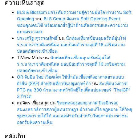
ความเห็นล่าสุด
BLS & Blossom ยกระดับความงามสู่ความมั่นใจ ผ่านงาน Soft
Opening
บน
BLS Group จัดงาน Soft Opening Event
ขอบคุณคนไข้ พร้อมตอกย้ำผู้นำด้านศัลยกรรมและความงาม
แบบครบวงจร
ประเสริฐ สุวรรณสิทธิ์
บน
นักท่องเที่ยวเขื่อนอุบลรัตน์อุ่นใจ!
ร.ร.นานาชาติเมทนีดล มอบป้อมตำรวจจุดที่ 16 เสริมความ
ปลอดภัยทางเข้าเขื่อน
T.View Mtds
บน
นักท่องเที่ยวเขื่อนอุบลรัตน์อุ่นใจ!
ร.ร.นานาชาติเมทนีดล มอบป้อมตำรวจจุดที่ 16 เสริมความ
ปลอดภัยทางเข้าเขื่อน
OR จับมือ ไทย เวียตเจ็ท ใช้น้ำมันเชื้อเพลิงอากาศยานแบบ
ยั่งยืน (SAF) สำหรับเที่ยวบินปฐมฤกษ์ ก้า
บน
สะเทือนวงการ!
PTG ทุ่ม 300 ล้าน ผงาดคว้าสิทธิ์ไตเติ้ลสปอนเซอร์ “ThaiGP”
3 ปีรวด
สมจิตร เฟื่องสกุล
บน
วิทยุทดลองออกอากาศ มีเฮอีกรอบ
สนง.เลขาธิการสภาผู้แทนราษฎร นำร่างแก้ไขกฎหมาย ให้วิทยุ
ชุมชนหารายได้ได้ และลดค่าปรับสำหรับวิทยุภาคประชาชน
ออกรับฟังความเห็น
คลังเก็บ