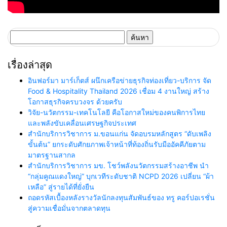
ค้นหา
สำหรับ:
เรื่องล่าสุด
อินฟอร์มา มาร์เก็ตส์ ผนึกเครือข่ายธุรกิจท่องเที่ยว-บริการ จัด
Food & Hospitality Thailand 2026 เชื่อม 4 งานใหญ่ สร้าง
โอกาสธุรกิจครบวงจร ด้วยครับ
วิจัย-นวัตกรรม-เทคโนโลยี คือโอกาสใหม่ของคนพิการไทย
และพลังขับเคลื่อนเศรษฐกิจประเทศ
สำนักบริการวิชาการ ม.ขอนแก่น จัดอบรมหลักสูตร “ดับเพลิง
ขั้นต้น” ยกระดับศักยภาพเจ้าหน้าที่ท้องถิ่นรับมืออัคคีภัยตาม
มาตรฐานสากล
สำนักบริการวิชาการ มข. โชว์พลังนวัตกรรมสร้างอาชีพ นำ
“กลุ่มคูณแดงใหญ่” บุกเวทีระดับชาติ NCPD 2026 เปลี่ยน “ผ้า
เหลือ” สู่รายได้ที่ยั่งยืน
ถอดรหัสเบื้องหลังรางวัลนักลงทุนสัมพันธ์ของ ทรู คอร์ปอเรชั่น
สู่ความเชื่อมั่นจากตลาดทุน