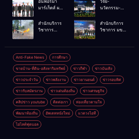
อินฟอร์มา
วิจัย-
มาร์เก็ตส์ ผนึก
นวัตกรรม-
เครือข่าย
เทคโนโลยี
ธุรกิจท่อง
คือโอกาสใหม่
สำนักบริการ
สำนักบริการ
เที่ยว-บริการ
ของคนพิการ
วิชาการ
วิชาการ มข.
จัด Food &
ไทย และพลัง
ม.ขอนแก่น
โชว์พลัง
Hospitality
ขับเคลื่อน
จัดอบรม
นวัตกรรม
Thailand
เศรษฐกิจ
หลักสูตร “ดับ
สร้างอาชีพ
2026 เชื่อม 4
ประเทศ
เพลิงขั้นต้น”
นำ “กลุ่มคูณ
Anti-Fake News
การศึกษา
งานใหญ่
ยกระดับ
แดงใหญ่” บุก
สร้างโอกาส
ขายบ้าน-ที่ดิน-อสังหาริมทรัพย์
ข่าวกีฬา
ข่าวบันเทิง
ศักยภาพเจ้า
เวทีระดับชาติ
ธุรกิจครบ
หน้าที่ท้องถิ่น
NCPD 2026
วงจร ด้วยครับ
ข่าวประจำวัน
ข่าวพลังงาน
ข่าวยานยนต์
ข่าวรอบทิศ
รับมืออัคคีภัย
เปลี่ยน “ผ้า
ตามมาตรฐาน
เหลือ” สู่ราย
ข่าวรับสมัตรงาน
ข่าวเด่นท้องถิ่น
ข่าวเศรษฐกิจ
สากล
ได้ที่ยั่งยืน
คลิปข่าว youtube
ติดต่อเรา
ท่องเที่ยวตามใจ
พัฒนาท้องถิ่น
อัพเดทหนังใหม่
แวดวงไอที
ไฮไลท์ฟุตบอล