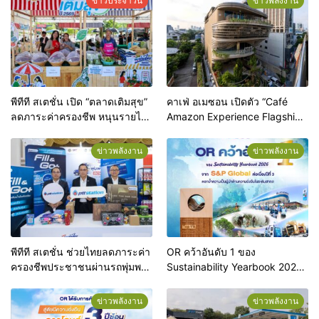
ข่าวประจำวัน
ข่าวพลังงาน
พีทีที สเตชั่น เปิด “ตลาดเติมสุข”
คาเฟ่ อเมซอน เปิดตัว “Café
ลดภาระค่าครองชีพ หนุนรายได้
Amazon Experience Flagship
ผู้ประกอบการท้องถิ่น
Store Ari” ปักหมุดแฟล็กชิปสโตร์
แห่งแรกของโลก ยกระดับสู่จุด
ข่าวพลังงาน
ข่าวพลังงาน
หมายปลายทางแห่งใหม่ใจกลาง
อารีย์
พีทีที สเตชั่น ช่วยไทยลดภาระค่า
OR คว้าอันดับ 1 ของ
ครองชีพประชาชนผ่านรถพุ่มพวง
Sustainability Yearbook 2026
ทั่วประเทศ
จาก S&P Global ต่อเนื่องปีที่ 3
ตอกย้ำความเป็นผู้นำด้านความ
ข่าวพลังงาน
ข่าวพลังงาน
ยั่งยืนในระดับสากล