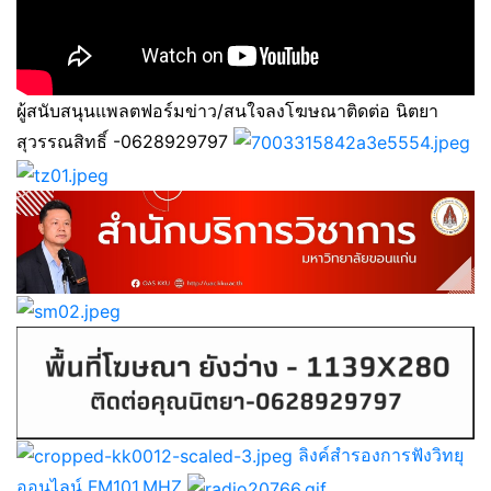
ผู้สนับสนุนแพลตฟอร์มข่าว/สนใจลงโฆษณาติดต่อ นิตยา
สุวรรณสิทธิ์ -0628929797
ลิงค์สำรองการฟังวิทยุ
ออนไลน์ FM101.MHZ