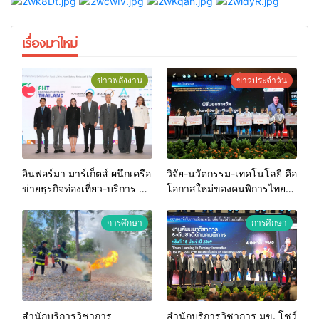
เรื่องมาใหม่
ข่าวพลังงาน
ข่าวประจำวัน
อินฟอร์มา มาร์เก็ตส์ ผนึกเครือ
วิจัย-นวัตกรรม-เทคโนโลยี คือ
ข่ายธุรกิจท่องเที่ยว-บริการ จัด
โอกาสใหม่ของคนพิการไทย
Food & Hospitality Thailand
และพลังขับเคลื่อนเศรษฐกิจ
2026 เชื่อม 4 งานใหญ่ สร้าง
ประเทศ
การศึกษา
การศึกษา
โอกาสธุรกิจครบวงจร ด้วย
ครับ
สำนักบริการวิชาการ
สำนักบริการวิชาการ มข. โชว์