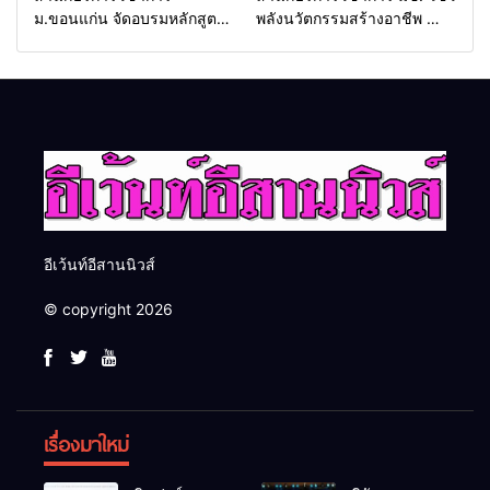
ม.ขอนแก่น จัดอบรมหลักสูตร
พลังนวัตกรรมสร้างอาชีพ นำ
“ดับเพลิงขั้นต้น” ยกระดับ
“กลุ่มคูณแดงใหญ่” บุกเวที
ศักยภาพเจ้าหน้าที่ท้องถิ่น
ระดับชาติ NCPD 2026
รับมืออัคคีภัยตามมาตรฐาน
เปลี่ยน “ผ้าเหลือ” สู่รายได้ที่
สากล
ยั่งยืน
อีเว้นท์อีสานนิวส์
© copyright 2026
เรื่องมาใหม่