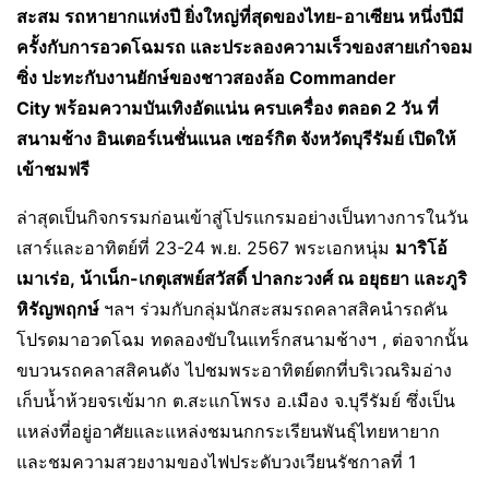
สะสม รถหายากแห่งปี ยิ่งใหญ่ที่สุดของไทย-อาเซียน หนึ่งปีมี
ครั้งกับการอวดโฉมรถ และประลองความเร็วของสายเก๋าจอม
ซิ่ง ปะทะกับงานยักษ์ของชาวสองล้อ Commander
City พร้อมความบันเทิงอัดแน่น ครบเครื่อง ตลอด 2 วัน ที่
สนามช้าง อินเตอร์เนชั่นแนล เซอร์กิต จังหวัดบุรีรัมย์ เปิดให้
เข้าชมฟรี
ล่าสุดเป็นกิจกรรมก่อนเข้าสู่โปรแกรมอย่างเป็นทางการในวัน
เสาร์และอาทิตย์ที่ 23-24 พ.ย. 2567 พระเอกหนุ่ม
มาริโอ้
เมาเร่อ
, น้าเน็ก-เกตุเสพย์สวัสดิ์ ปาลกะวงศ์ ณ อยุธยา และภูริ
หิรัญพฤกษ์
ฯลฯ ร่วมกับกลุ่มนักสะสมรถคลาสสิคนำรถคัน
โปรดมาอวดโฉม ทดลองขับในแทร็กสนามช้างฯ , ต่อจากนั้น
ขบวนรถคลาสสิคนดัง ไปชมพระอาทิตย์ตกที่บริเวณริมอ่าง
เก็บน้ำห้วยจรเข้มาก ต.สะแกโพรง อ.เมือง จ.บุรีรัมย์ ซึ่งเป็น
แหล่งที่อยู่อาศัยและแหล่งชมนกกระเรียนพันธุ์ไทยหายาก
และชมความสวยงามของไฟประดับวงเวียนรัชกาลที่ 1