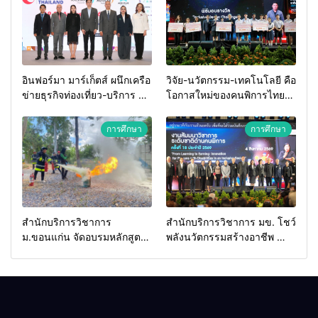
อินฟอร์มา มาร์เก็ตส์ ผนึกเครือ
วิจัย-นวัตกรรม-เทคโนโลยี คือ
ข่ายธุรกิจท่องเที่ยว-บริการ จัด
โอกาสใหม่ของคนพิการไทย
Food & Hospitality Thailand
และพลังขับเคลื่อนเศรษฐกิจ
2026 เชื่อม 4 งานใหญ่ สร้าง
ประเทศ
การศึกษา
การศึกษา
โอกาสธุรกิจครบวงจร ด้วย
ครับ
สำนักบริการวิชาการ
สำนักบริการวิชาการ มข. โชว์
ม.ขอนแก่น จัดอบรมหลักสูตร
พลังนวัตกรรมสร้างอาชีพ นำ
“ดับเพลิงขั้นต้น” ยกระดับ
“กลุ่มคูณแดงใหญ่” บุกเวที
ศักยภาพเจ้าหน้าที่ท้องถิ่น
ระดับชาติ NCPD 2026
รับมืออัคคีภัยตามมาตรฐาน
เปลี่ยน “ผ้าเหลือ” สู่รายได้ที่
สากล
ยั่งยืน