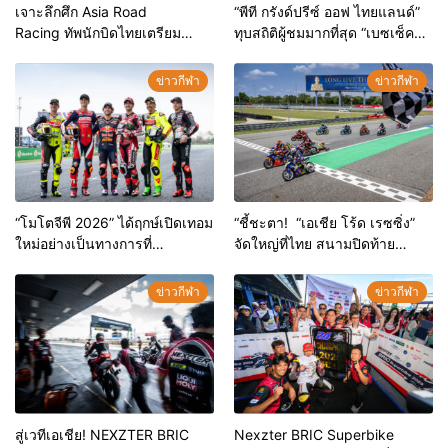
เจาะลึกศึก Asia Road
“พีที กรังด์ปรีซ์ ออฟ ไทยแลนด์”
Racing ทัพนักบิดไทยเตรียม
ทุบสถิติผู้ชมมากที่สุด “เบซเซ็คคี”
ปะทะดาวดังทวีป จัดเต็มความ
ผงาดแชมป์สนามแรก – “มาร์
มันส์ไม่มีกั๊ก ครั้งแรกกับ
เกซ” ดวงแตกยางระเบิด
ข่าวกีฬา
ข่าวกีฬา
“Pitwalk-รถแห่สุดโจ๊ะ”กระ
หึ่มแทร็ก
“โมโตจีพี 2026” ได้ฤกษ์เปิดเทอม
“ชี้ชะตา! “เอเชีย โร้ด เรซซิ่ง”
ใหม่อย่างเป็นทางการที่
จัดใหญ่ที่ไทย สนามปิดท้าย
“บุรีรัมย์” “พี่น้องมาร์เกซ-เบซเซ็ค
ฤดูกาล 2025 จัดเต็มความ
คี” นำทัพแถลงข่าวก่อนดวลเดือด
เดือด 4 รุ่น 2 เรซ 5-7 ธ.ค.นี้
ข่าวกีฬา
ข่าวกีฬา
“ไทยจีพี”
สู่เวทีเอเชีย! NEXZTER BRIC
Nexzter BRIC Superbike