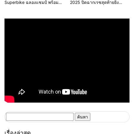
Superbike ฉลองแชมป์ พร้อม
2025 ปิดฉากเรซสุดท้ายยิ่ง
มอบ 4 ไวลด์การ์ด Asia Road
ใหญ่ “ธนัช” เข้าวินส่งท้าย “อภิ
Racing 2026 ยกระดับนักบิดไทย
วัฒน์-นธีธาร-ต่อศักดิ์” คว้า
ก้าวสู่สากล
แชมป์ประจำปี
ค้นหา
สำหรับ:
เรื่องล่าสุด