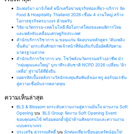
อินฟอร์มา มาร์เก็ตส์ ผนึกเครือข่ายธุรกิจท่องเที่ยว-บริการ จัด
Food & Hospitality Thailand 2026 เชื่อม 4 งานใหญ่ สร้าง
โอกาสธุรกิจครบวงจร ด้วยครับ
วิจัย-นวัตกรรม-เทคโนโลยี คือโอกาสใหม่ของคนพิการไทย
และพลังขับเคลื่อนเศรษฐกิจประเทศ
สำนักบริการวิชาการ ม.ขอนแก่น จัดอบรมหลักสูตร “ดับเพลิง
ขั้นต้น” ยกระดับศักยภาพเจ้าหน้าที่ท้องถิ่นรับมืออัคคีภัยตาม
มาตรฐานสากล
สำนักบริการวิชาการ มข. โชว์พลังนวัตกรรมสร้างอาชีพ นำ
“กลุ่มคูณแดงใหญ่” บุกเวทีระดับชาติ NCPD 2026 เปลี่ยน “ผ้า
เหลือ” สู่รายได้ที่ยั่งยืน
ถอดรหัสเบื้องหลังรางวัลนักลงทุนสัมพันธ์ของ ทรู คอร์ปอเรชั่น
สู่ความเชื่อมั่นจากตลาดทุน
ความเห็นล่าสุด
BLS & Blossom ยกระดับความงามสู่ความมั่นใจ ผ่านงาน Soft
Opening
บน
BLS Group จัดงาน Soft Opening Event
ขอบคุณคนไข้ พร้อมตอกย้ำผู้นำด้านศัลยกรรมและความงาม
แบบครบวงจร
ประเสริฐ สุวรรณสิทธิ์
บน
นักท่องเที่ยวเขื่อนอุบลรัตน์อุ่นใจ!