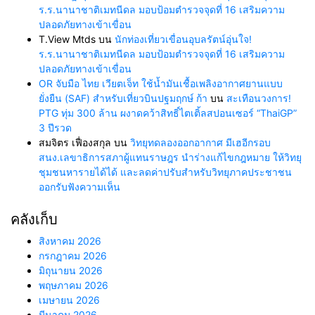
ร.ร.นานาชาติเมทนีดล มอบป้อมตำรวจจุดที่ 16 เสริมความ
ปลอดภัยทางเข้าเขื่อน
T.View Mtds
บน
นักท่องเที่ยวเขื่อนอุบลรัตน์อุ่นใจ!
ร.ร.นานาชาติเมทนีดล มอบป้อมตำรวจจุดที่ 16 เสริมความ
ปลอดภัยทางเข้าเขื่อน
OR จับมือ ไทย เวียตเจ็ท ใช้น้ำมันเชื้อเพลิงอากาศยานแบบ
ยั่งยืน (SAF) สำหรับเที่ยวบินปฐมฤกษ์ ก้า
บน
สะเทือนวงการ!
PTG ทุ่ม 300 ล้าน ผงาดคว้าสิทธิ์ไตเติ้ลสปอนเซอร์ “ThaiGP”
3 ปีรวด
สมจิตร เฟื่องสกุล
บน
วิทยุทดลองออกอากาศ มีเฮอีกรอบ
สนง.เลขาธิการสภาผู้แทนราษฎร นำร่างแก้ไขกฎหมาย ให้วิทยุ
ชุมชนหารายได้ได้ และลดค่าปรับสำหรับวิทยุภาคประชาชน
ออกรับฟังความเห็น
คลังเก็บ
สิงหาคม 2026
กรกฎาคม 2026
มิถุนายน 2026
พฤษภาคม 2026
เมษายน 2026
มีนาคม 2026