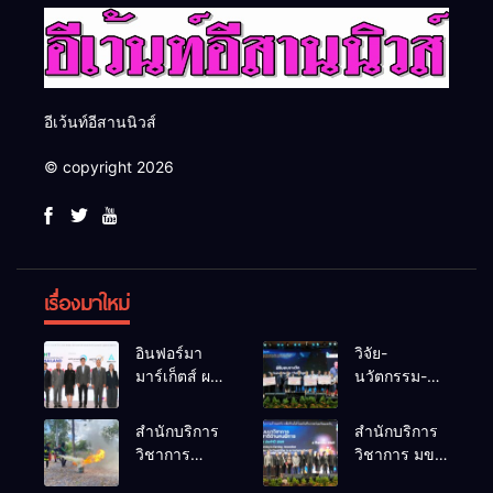
อีเว้นท์อีสานนิวส์
© copyright 2026
เรื่องมาใหม่
อินฟอร์มา
วิจัย-
มาร์เก็ตส์ ผนึก
นวัตกรรม-
เครือข่าย
เทคโนโลยี
ธุรกิจท่อง
คือโอกาสใหม่
สำนักบริการ
สำนักบริการ
เที่ยว-บริการ
ของคนพิการ
วิชาการ
วิชาการ มข.
จัด Food &
ไทย และพลัง
ม.ขอนแก่น
โชว์พลัง
Hospitality
ขับเคลื่อน