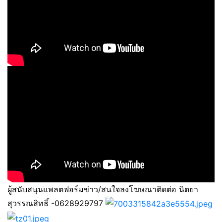
ผู้สนับสนุนแพลตฟอร์มข่าว/สนใจลงโฆษณาติดต่อ นิตยา
สุวรรณสิทธิ์ -0628929797