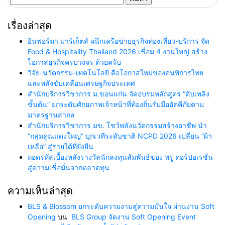
สำหรับ:
เรื่องล่าสุด
อินฟอร์มา มาร์เก็ตส์ ผนึกเครือข่ายธุรกิจท่องเที่ยว-บริการ จัด
Food & Hospitality Thailand 2026 เชื่อม 4 งานใหญ่ สร้าง
โอกาสธุรกิจครบวงจร ด้วยครับ
วิจัย-นวัตกรรม-เทคโนโลยี คือโอกาสใหม่ของคนพิการไทย
และพลังขับเคลื่อนเศรษฐกิจประเทศ
สำนักบริการวิชาการ ม.ขอนแก่น จัดอบรมหลักสูตร “ดับเพลิง
ขั้นต้น” ยกระดับศักยภาพเจ้าหน้าที่ท้องถิ่นรับมืออัคคีภัยตาม
มาตรฐานสากล
สำนักบริการวิชาการ มข. โชว์พลังนวัตกรรมสร้างอาชีพ นำ
“กลุ่มคูณแดงใหญ่” บุกเวทีระดับชาติ NCPD 2026 เปลี่ยน “ผ้า
เหลือ” สู่รายได้ที่ยั่งยืน
ถอดรหัสเบื้องหลังรางวัลนักลงทุนสัมพันธ์ของ ทรู คอร์ปอเรชั่น
สู่ความเชื่อมั่นจากตลาดทุน
ความเห็นล่าสุด
BLS & Blossom ยกระดับความงามสู่ความมั่นใจ ผ่านงาน Soft
Opening
บน
BLS Group จัดงาน Soft Opening Event