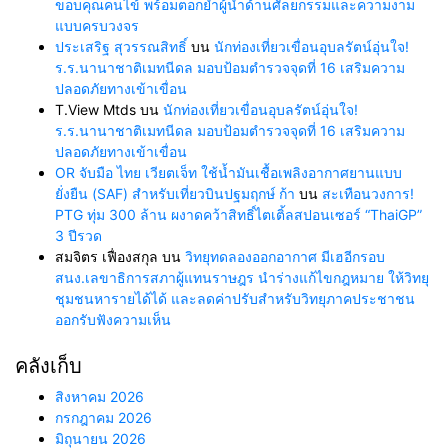
ขอบคุณคนไข้ พร้อมตอกย้ำผู้นำด้านศัลยกรรมและความงาม
แบบครบวงจร
ประเสริฐ สุวรรณสิทธิ์
บน
นักท่องเที่ยวเขื่อนอุบลรัตน์อุ่นใจ!
ร.ร.นานาชาติเมทนีดล มอบป้อมตำรวจจุดที่ 16 เสริมความ
ปลอดภัยทางเข้าเขื่อน
T.View Mtds
บน
นักท่องเที่ยวเขื่อนอุบลรัตน์อุ่นใจ!
ร.ร.นานาชาติเมทนีดล มอบป้อมตำรวจจุดที่ 16 เสริมความ
ปลอดภัยทางเข้าเขื่อน
OR จับมือ ไทย เวียตเจ็ท ใช้น้ำมันเชื้อเพลิงอากาศยานแบบ
ยั่งยืน (SAF) สำหรับเที่ยวบินปฐมฤกษ์ ก้า
บน
สะเทือนวงการ!
PTG ทุ่ม 300 ล้าน ผงาดคว้าสิทธิ์ไตเติ้ลสปอนเซอร์ “ThaiGP”
3 ปีรวด
สมจิตร เฟื่องสกุล
บน
วิทยุทดลองออกอากาศ มีเฮอีกรอบ
สนง.เลขาธิการสภาผู้แทนราษฎร นำร่างแก้ไขกฎหมาย ให้วิทยุ
ชุมชนหารายได้ได้ และลดค่าปรับสำหรับวิทยุภาคประชาชน
ออกรับฟังความเห็น
คลังเก็บ
สิงหาคม 2026
กรกฎาคม 2026
มิถุนายน 2026