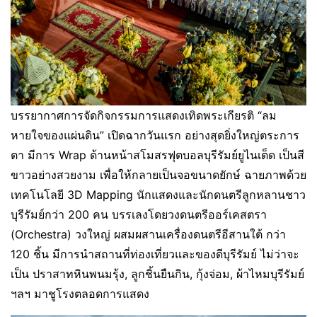
บรรยากาศการจัดกิจกรรมการแสดงเทิดพระเกียรติ “ลม
หายใจของแผ่นดิน” เปิดฉากวันแรก อย่างสุดยิ่งใหญ่ตระการ
ตา มีการ Wrap ด้านหน้าสโมสรฟุตบอลบุรีรัมย์ยูไนเต็ด เป็นสี
ขาวอย่างสวยงาม เพื่อให้กลายเป็นจอขนาดยักษ์ ฉายภาพด้วย
เทคโนโลยี 3D Mapping นักแสดงและนักดนตรีลูกหลานชาว
บุรีรัมย์กว่า 200 คน บรรเลงโดยวงดนตรีออร์เคสตรา
(Orchestra) วงใหญ่ ผสมผสานเครื่องดนตรีอีสานใต้ กว่า
120 ชิ้น มีการนำสถานที่ท่องเที่ยวและของดีบุรีรัมย์ ไม่ว่าจะ
เป็น ปราสาทหินพนมรุ้ง, ลูกชิ้นยืนกิน, กุ้งจ่อม, ผ้าไหมบุรีรัมย์
ฯลฯ มาชูโรงตลอดการแสดง