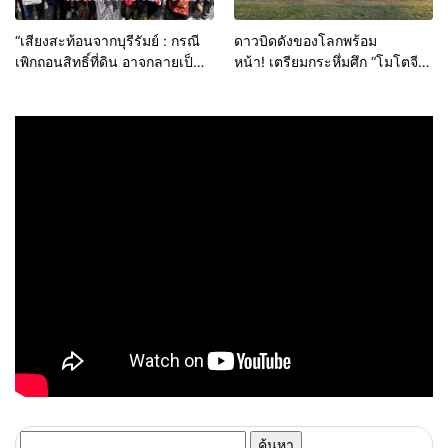
“เสียงสะท้อนจากบุรีรัมย์ : กรณี
ดาวบิดดังของโลกพร้อม
เพิกถอนสิทธิ์ที่ดิน อาจกลายเป็น
หน้า! เตรียมกระหึ่มศึก “โมโตจีพี”
ชนวนใหญ่ดับอนาคตกีฬาและ
นัดเปิดฤดูกาล2025 ที่ไทย
มอเตอร์สปอร์ตไทย”
ค้นหา