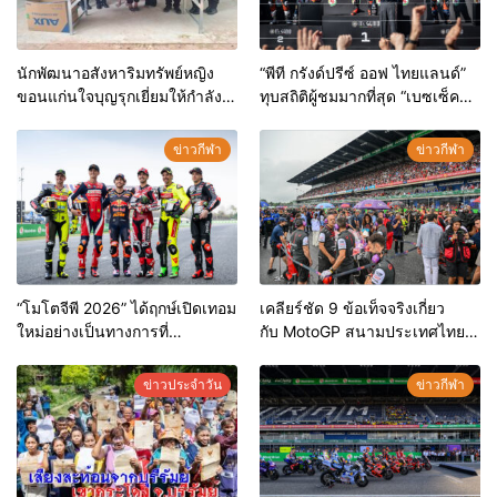
นักพัฒนาอสังหาริมทรัพย์หญิง
“พีที กรังด์ปรีซ์ ออฟ ไทยแลนด์”
ขอนแก่นใจบุญรุกเยี่ยมให้กำลัง
ทุบสถิติผู้ชมมากที่สุด “เบซเซ็คคี”
ใจทหารชายแดนหน่วยเฉพาะกิจ
ผงาดแชมป์สนามแรก – “มาร์
กรมทหารพรานที่ 22และมอบ
เกซ” ดวงแตกยางระเบิด
ข่าวกีฬา
ข่าวกีฬา
สิ่งของอุปโภคสิ่งของใช้ที่จำเป็น
ร่วมหลอมรวมน้ำใจ สู่รั้วของชาติ
ชายแดนไทย-กัมพูชา
“โมโตจีพี 2026” ได้ฤกษ์เปิดเทอม
เคลียร์ชัด 9 ข้อเท็จจริงเกี่ยว
ใหม่อย่างเป็นทางการที่
กับ MotoGP สนามประเทศไทย
“บุรีรัมย์” “พี่น้องมาร์เกซ-เบซเซ็ค
ไม่คุ้มค่า-เอกชนไม่สนับสนุน-
คี” นำทัพแถลงข่าวก่อนดวลเดือด
ไม่มีคนดู จริงหรือ?
ข่าวประจำวัน
ข่าวกีฬา
“ไทยจีพี”