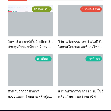
ข่าวพลังงาน
ข่าวประจำวัน
อินฟอร์มา มาร์เก็ตส์ ผนึกเครือ
วิจัย-นวัตกรรม-เทคโนโลยี คือ
ข่ายธุรกิจท่องเที่ยว-บริการ จัด
โอกาสใหม่ของคนพิการไทย
Food & Hospitality Thailand
และพลังขับเคลื่อนเศรษฐกิจ
2026 เชื่อม 4 งานใหญ่ สร้าง
ประเทศ
การศึกษา
การศึกษา
โอกาสธุรกิจครบวงจร ด้วย
ครับ
สำนักบริการวิชาการ
สำนักบริการวิชาการ มข. โชว์
ม.ขอนแก่น จัดอบรมหลักสูตร
พลังนวัตกรรมสร้างอาชีพ นำ
“ดับเพลิงขั้นต้น” ยกระดับ
“กลุ่มคูณแดงใหญ่” บุกเวที
ศักยภาพเจ้าหน้าที่ท้องถิ่น
ระดับชาติ NCPD 2026