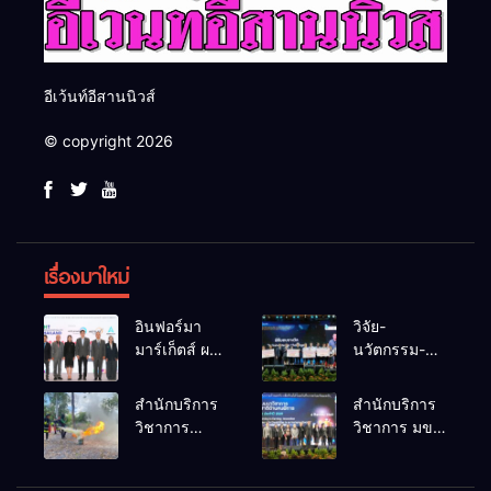
อีเว้นท์อีสานนิวส์
© copyright 2026
เรื่องมาใหม่
อินฟอร์มา
วิจัย-
มาร์เก็ตส์ ผนึก
นวัตกรรม-
เครือข่าย
เทคโนโลยี
ธุรกิจท่อง
คือโอกาสใหม่
สำนักบริการ
สำนักบริการ
เที่ยว-บริการ
ของคนพิการ
วิชาการ
วิชาการ มข.
จัด Food &
ไทย และพลัง
ม.ขอนแก่น
โชว์พลัง
Hospitality
ขับเคลื่อน
จัดอบรม
นวัตกรรม
Thailand
เศรษฐกิจ