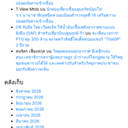
ปลอดภัยทางเข้าเขื่อน
T.View Mtds
บน
นักท่องเที่ยวเขื่อนอุบลรัตน์อุ่นใจ!
ร.ร.นานาชาติเมทนีดล มอบป้อมตำรวจจุดที่ 16 เสริมความ
ปลอดภัยทางเข้าเขื่อน
OR จับมือ ไทย เวียตเจ็ท ใช้น้ำมันเชื้อเพลิงอากาศยานแบบ
ยั่งยืน (SAF) สำหรับเที่ยวบินปฐมฤกษ์ ก้า
บน
สะเทือนวงการ!
PTG ทุ่ม 300 ล้าน ผงาดคว้าสิทธิ์ไตเติ้ลสปอนเซอร์ “ThaiGP”
3 ปีรวด
สมจิตร เฟื่องสกุล
บน
วิทยุทดลองออกอากาศ มีเฮอีกรอบ
สนง.เลขาธิการสภาผู้แทนราษฎร นำร่างแก้ไขกฎหมาย ให้วิทยุ
ชุมชนหารายได้ได้ และลดค่าปรับสำหรับวิทยุภาคประชาชน
ออกรับฟังความเห็น
คลังเก็บ
สิงหาคม 2026
กรกฎาคม 2026
มิถุนายน 2026
พฤษภาคม 2026
เมษายน 2026
มีนาคม 2026
กุมภาพันธ์ 2026