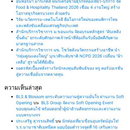
อินฟอร์มา มาร์เก็ตส์ ผนึกเครือข่ายธุรกิจท่องเที่ยว-บริการ จัด
Food & Hospitality Thailand 2026 เชื่อม 4 งานใหญ่ สร้าง
โอกาสธุรกิจครบวงจร ด้วยครับ
วิจัย-นวัตกรรม-เทคโนโลยี คือโอกาสใหม่ของคนพิการไทย
และพลังขับเคลื่อนเศรษฐกิจประเทศ
สำนักบริการวิชาการ ม.ขอนแก่น จัดอบรมหลักสูตร “ดับเพลิง
ขั้นต้น” ยกระดับศักยภาพเจ้าหน้าที่ท้องถิ่นรับมืออัคคีภัยตาม
มาตรฐานสากล
สำนักบริการวิชาการ มข. โชว์พลังนวัตกรรมสร้างอาชีพ นำ
“กลุ่มคูณแดงใหญ่” บุกเวทีระดับชาติ NCPD 2026 เปลี่ยน “ผ้า
เหลือ” สู่รายได้ที่ยั่งยืน
ถอดรหัสเบื้องหลังรางวัลนักลงทุนสัมพันธ์ของ ทรู คอร์ปอเรชั่น
สู่ความเชื่อมั่นจากตลาดทุน
ความเห็นล่าสุด
BLS & Blossom ยกระดับความงามสู่ความมั่นใจ ผ่านงาน Soft
Opening
บน
BLS Group จัดงาน Soft Opening Event
ขอบคุณคนไข้ พร้อมตอกย้ำผู้นำด้านศัลยกรรมและความงาม
แบบครบวงจร
ประเสริฐ สุวรรณสิทธิ์
บน
นักท่องเที่ยวเขื่อนอุบลรัตน์อุ่นใจ!
ร.ร.นานาชาติเมทนีดล มอบป้อมตำรวจจุดที่ 16 เสริมความ