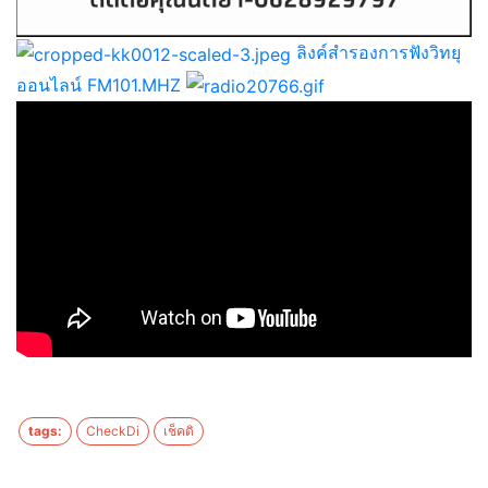
ลิงค์สำรองการฟังวิทยุ
ออนไลน์ FM101.MHZ
tags:
CheckDi
เช็คดิ