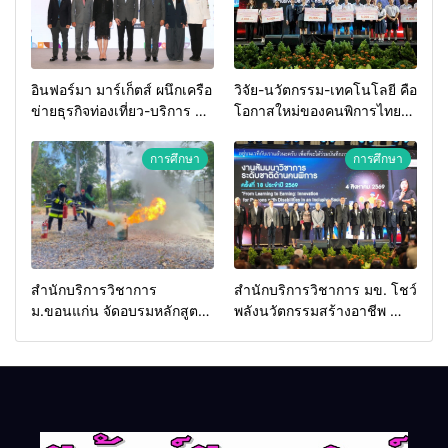
อินฟอร์มา มาร์เก็ตส์ ผนึกเครือ
วิจัย-นวัตกรรม-เทคโนโลยี คือ
ข่ายธุรกิจท่องเที่ยว-บริการ จัด
โอกาสใหม่ของคนพิการไทย
Food & Hospitality Thailand
และพลังขับเคลื่อนเศรษฐกิจ
2026 เชื่อม 4 งานใหญ่ สร้าง
ประเทศ
การศึกษา
การศึกษา
โอกาสธุรกิจครบวงจร ด้วย
ครับ
สำนักบริการวิชาการ
สำนักบริการวิชาการ มข. โชว์
ม.ขอนแก่น จัดอบรมหลักสูตร
พลังนวัตกรรมสร้างอาชีพ นำ
“ดับเพลิงขั้นต้น” ยกระดับ
“กลุ่มคูณแดงใหญ่” บุกเวที
ศักยภาพเจ้าหน้าที่ท้องถิ่น
ระดับชาติ NCPD 2026
รับมืออัคคีภัยตามมาตรฐาน
เปลี่ยน “ผ้าเหลือ” สู่รายได้ที่
สากล
ยั่งยืน