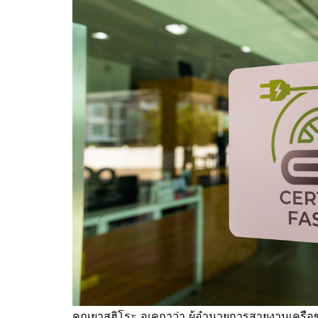
คุณยาสุฮิโระ อุเคกาว่า ผู้อำนวยการสายงานเครือข