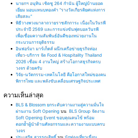
นายกฯ อนุทิน เชิดชู 264 กำนัน ผู้ใหญ่บ้านยอด
เยี่ยม มอบแหนบทองคำ “รางวัลเกียรติยศแห่งการ
เสียสละ”
พิธีวางพวงมาลาถวายราชสักการะ เนื่องในวันรพี
ประจำปี 2569 และการแข่งขันฟุตบอลวันรพี
เพื่อเชื่อมความสัมพันธ์อันดีของหน่วยงานใน
กระบวนการยุติธรรม
อินฟอร์มา มาร์เก็ตส์ ผนึกเครือข่ายธุรกิจท่อง
เที่ยว-บริการ จัด Food & Hospitality Thailand
2026 เชื่อม 4 งานใหญ่ สร้างโอกาสธุรกิจครบ
วงจร ด้วยครับ
วิจัย-นวัตกรรม-เทคโนโลยี คือโอกาสใหม่ของคน
พิการไทย และพลังขับเคลื่อนเศรษฐกิจประเทศ
ความเห็นล่าสุด
BLS & Blossom ยกระดับความงามสู่ความมั่นใจ
ผ่านงาน Soft Opening
บน
BLS Group จัดงาน
Soft Opening Event ขอบคุณคนไข้ พร้อม
ตอกย้ำผู้นำด้านศัลยกรรมและความงามแบบครบ
วงจร
ประเสริฐ สุวรรณสิทธิ์
บน
นักท่องเที่ยวเขื่อน