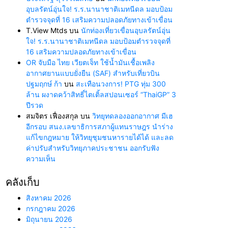
อุบลรัตน์อุ่นใจ! ร.ร.นานาชาติเมทนีดล มอบป้อม
ตำรวจจุดที่ 16 เสริมความปลอดภัยทางเข้าเขื่อน
T.View Mtds
บน
นักท่องเที่ยวเขื่อนอุบลรัตน์อุ่น
ใจ! ร.ร.นานาชาติเมทนีดล มอบป้อมตำรวจจุดที่
16 เสริมความปลอดภัยทางเข้าเขื่อน
OR จับมือ ไทย เวียตเจ็ท ใช้น้ำมันเชื้อเพลิง
อากาศยานแบบยั่งยืน (SAF) สำหรับเที่ยวบิน
ปฐมฤกษ์ ก้า
บน
สะเทือนวงการ! PTG ทุ่ม 300
ล้าน ผงาดคว้าสิทธิ์ไตเติ้ลสปอนเซอร์ “ThaiGP” 3
ปีรวด
สมจิตร เฟื่องสกุล
บน
วิทยุทดลองออกอากาศ มีเฮ
อีกรอบ สนง.เลขาธิการสภาผู้แทนราษฎร นำร่าง
แก้ไขกฎหมาย ให้วิทยุชุมชนหารายได้ได้ และลด
ค่าปรับสำหรับวิทยุภาคประชาชน ออกรับฟัง
ความเห็น
คลังเก็บ
สิงหาคม 2026
กรกฎาคม 2026
มิถุนายน 2026