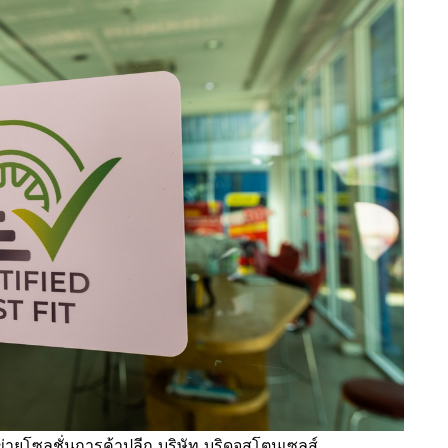
่ายโซลูชั่นการค้าปลีก บริษัท บริดจสโตนเซลส์