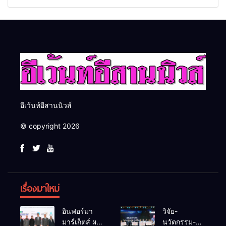
“ดับเพลิงขั้นต้น” ยกระดับ
“กลุ่มคูณแดงใหญ่” บุกเวที
ศักยภาพเจ้าหน้าที่ท้องถิ่น
ระดับชาติ NCPD 2026
รับมืออัคคีภัยตามมาตรฐาน
เปลี่ยน “ผ้าเหลือ” สู่รายได้ที่
สากล
ยั่งยืน
อีเว้นท์อีสานนิวส์
© copyright 2026
เรื่องมาใหม่
อินฟอร์มา
วิจัย-
มาร์เก็ตส์ ผนึก
นวัตกรรม-