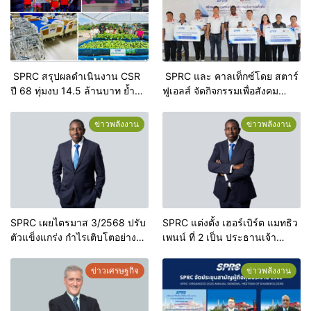
SPRC สรุปผลดำเนินงาน CSR
SPRC และ คาลเท็กซ์โดย สตาร์
ปี 68 ทุ่มงบ 14.5 ล้านบาท ย้ำ
ฟูเอลส์ จัดกิจกรรมเพื่อสังคม
ความมุ่งมั่นสู่ Net Zero และการ
“สร้างชุมชนสุขภาพดี ด้วยหัวใจ
เติบโตอย่างยั่งยืนคู่ชุมชน
แห่งการแบ่งปัน”
ข่าวพลังงาน
ข่าวพลังงาน
SPRC เผยไตรมาส 3/2568 ปรับ
SPRC แต่งตั้ง เฮอร์เบิร์ต แมทธิว
ตัวแข็งแกร่ง กำไรเติบโตอย่างมี
เพนน์ ที่ 2 เป็น ประธานเจ้า
นัยสำคัญ
หน้าที่บริหารและกรรมการ คน
ใหม่
ข่าวเศรษฐกิจ
ข่าวพลังงาน