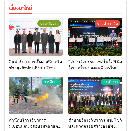
เรื่องมาใหม่
ข่าวพลังงาน
ข่าวประจำวัน
อินฟอร์มา มาร์เก็ตส์ ผนึกเครือ
วิจัย-นวัตกรรม-เทคโนโลยี คือ
ข่ายธุรกิจท่องเที่ยว-บริการ จัด
โอกาสใหม่ของคนพิการไทย
Food & Hospitality Thailand
และพลังขับเคลื่อนเศรษฐกิจ
2026 เชื่อม 4 งานใหญ่ สร้าง
ประเทศ
การศึกษา
การศึกษา
โอกาสธุรกิจครบวงจร ด้วย
ครับ
สำนักบริการวิชาการ
สำนักบริการวิชาการ มข. โชว์
ม.ขอนแก่น จัดอบรมหลักสูตร
พลังนวัตกรรมสร้างอาชีพ นำ