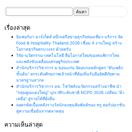
ค้นหา
สำหรับ:
เรื่องล่าสุด
อินฟอร์มา มาร์เก็ตส์ ผนึกเครือข่ายธุรกิจท่องเที่ยว-บริการ จัด
Food & Hospitality Thailand 2026 เชื่อม 4 งานใหญ่ สร้าง
โอกาสธุรกิจครบวงจร ด้วยครับ
วิจัย-นวัตกรรม-เทคโนโลยี คือโอกาสใหม่ของคนพิการไทย
และพลังขับเคลื่อนเศรษฐกิจประเทศ
สำนักบริการวิชาการ ม.ขอนแก่น จัดอบรมหลักสูตร “ดับเพลิง
ขั้นต้น” ยกระดับศักยภาพเจ้าหน้าที่ท้องถิ่นรับมืออัคคีภัยตาม
มาตรฐานสากล
สำนักบริการวิชาการ มข. โชว์พลังนวัตกรรมสร้างอาชีพ นำ
“กลุ่มคูณแดงใหญ่” บุกเวทีระดับชาติ NCPD 2026 เปลี่ยน “ผ้า
เหลือ” สู่รายได้ที่ยั่งยืน
ถอดรหัสเบื้องหลังรางวัลนักลงทุนสัมพันธ์ของ ทรู คอร์ปอเรชั่น
สู่ความเชื่อมั่นจากตลาดทุน
ความเห็นล่าสุด