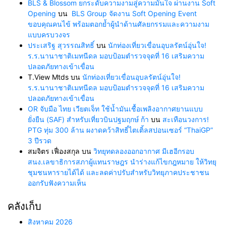
BLS & Blossom ยกระดับความงามสู่ความมั่นใจ ผ่านงาน Soft
Opening
บน
BLS Group จัดงาน Soft Opening Event
ขอบคุณคนไข้ พร้อมตอกย้ำผู้นำด้านศัลยกรรมและความงาม
แบบครบวงจร
ประเสริฐ สุวรรณสิทธิ์
บน
นักท่องเที่ยวเขื่อนอุบลรัตน์อุ่นใจ!
ร.ร.นานาชาติเมทนีดล มอบป้อมตำรวจจุดที่ 16 เสริมความ
ปลอดภัยทางเข้าเขื่อน
T.View Mtds
บน
นักท่องเที่ยวเขื่อนอุบลรัตน์อุ่นใจ!
ร.ร.นานาชาติเมทนีดล มอบป้อมตำรวจจุดที่ 16 เสริมความ
ปลอดภัยทางเข้าเขื่อน
OR จับมือ ไทย เวียตเจ็ท ใช้น้ำมันเชื้อเพลิงอากาศยานแบบ
ยั่งยืน (SAF) สำหรับเที่ยวบินปฐมฤกษ์ ก้า
บน
สะเทือนวงการ!
PTG ทุ่ม 300 ล้าน ผงาดคว้าสิทธิ์ไตเติ้ลสปอนเซอร์ “ThaiGP”
3 ปีรวด
สมจิตร เฟื่องสกุล
บน
วิทยุทดลองออกอากาศ มีเฮอีกรอบ
สนง.เลขาธิการสภาผู้แทนราษฎร นำร่างแก้ไขกฎหมาย ให้วิทยุ
ชุมชนหารายได้ได้ และลดค่าปรับสำหรับวิทยุภาคประชาชน
ออกรับฟังความเห็น
คลังเก็บ
สิงหาคม 2026