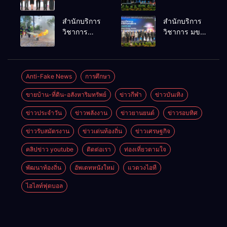
เครือข่าย
เทคโนโลยี
ธุรกิจท่อง
คือโอกาสใหม่
สำนักบริการ
สำนักบริการ
เที่ยว-บริการ
ของคนพิการ
วิชาการ
วิชาการ มข.
จัด Food &
ไทย และพลัง
ม.ขอนแก่น
โชว์พลัง
Hospitality
ขับเคลื่อน
จัดอบรม
นวัตกรรม
Thailand
เศรษฐกิจ
หลักสูตร “ดับ
สร้างอาชีพ
2026 เชื่อม 4
ประเทศ
เพลิงขั้นต้น”
นำ “กลุ่มคูณ
Anti-Fake News
การศึกษา
งานใหญ่
ยกระดับ
แดงใหญ่” บุก
สร้างโอกาส
ขายบ้าน-ที่ดิน-อสังหาริมทรัพย์
ข่าวกีฬา
ข่าวบันเทิง
ศักยภาพเจ้า
เวทีระดับชาติ
ธุรกิจครบ
หน้าที่ท้องถิ่น
NCPD 2026
วงจร ด้วยครับ
ข่าวประจำวัน
ข่าวพลังงาน
ข่าวยานยนต์
ข่าวรอบทิศ
รับมืออัคคีภัย
เปลี่ยน “ผ้า
ตามมาตรฐาน
เหลือ” สู่ราย
ข่าวรับสมัตรงาน
ข่าวเด่นท้องถิ่น
ข่าวเศรษฐกิจ
สากล
ได้ที่ยั่งยืน
คลิปข่าว youtube
ติดต่อเรา
ท่องเที่ยวตามใจ
พัฒนาท้องถิ่น
อัพเดทหนังใหม่
แวดวงไอที
ไฮไลท์ฟุตบอล