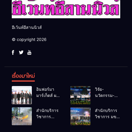
อีเว้นท์อีสานนิวส์
© copyright 2026
เรื่องมาใหม่
อินฟอร์มา
วิจัย-
มาร์เก็ตส์ ผนึก
นวัตกรรม-
เครือข่าย
เทคโนโลยี
ธุรกิจท่อง
คือโอกาสใหม่
สำนักบริการ
สำนักบริการ
เที่ยว-บริการ
ของคนพิการ
วิชาการ
วิชาการ มข.
จัด Food &
ไทย และพลัง
ม.ขอนแก่น
โชว์พลัง
Hospitality
ขับเคลื่อน
จัดอบรม
นวัตกรรม