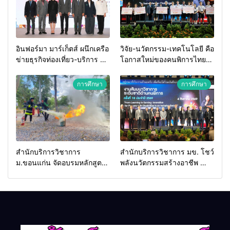
อินฟอร์มา มาร์เก็ตส์ ผนึกเครือ
วิจัย-นวัตกรรม-เทคโนโลยี คือ
ข่ายธุรกิจท่องเที่ยว-บริการ จัด
โอกาสใหม่ของคนพิการไทย
Food & Hospitality Thailand
และพลังขับเคลื่อนเศรษฐกิจ
2026 เชื่อม 4 งานใหญ่ สร้าง
ประเทศ
การศึกษา
การศึกษา
โอกาสธุรกิจครบวงจร ด้วย
ครับ
สำนักบริการวิชาการ
สำนักบริการวิชาการ มข. โชว์
ม.ขอนแก่น จัดอบรมหลักสูตร
พลังนวัตกรรมสร้างอาชีพ นำ
“ดับเพลิงขั้นต้น” ยกระดับ
“กลุ่มคูณแดงใหญ่” บุกเวที
ศักยภาพเจ้าหน้าที่ท้องถิ่น
ระดับชาติ NCPD 2026
รับมืออัคคีภัยตามมาตรฐาน
เปลี่ยน “ผ้าเหลือ” สู่รายได้ที่
สากล
ยั่งยืน