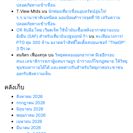
ปลอดภัยทางเข้าเขื่อน
T.View Mtds
บน
นักท่องเที่ยวเขื่อนอุบลรัตน์อุ่นใจ!
ร.ร.นานาชาติเมทนีดล มอบป้อมตำรวจจุดที่ 16 เสริมความ
ปลอดภัยทางเข้าเขื่อน
OR จับมือ ไทย เวียตเจ็ท ใช้น้ำมันเชื้อเพลิงอากาศยานแบบ
ยั่งยืน (SAF) สำหรับเที่ยวบินปฐมฤกษ์ ก้า
บน
สะเทือนวงการ!
PTG ทุ่ม 300 ล้าน ผงาดคว้าสิทธิ์ไตเติ้ลสปอนเซอร์ “ThaiGP”
3 ปีรวด
สมจิตร เฟื่องสกุล
บน
วิทยุทดลองออกอากาศ มีเฮอีกรอบ
สนง.เลขาธิการสภาผู้แทนราษฎร นำร่างแก้ไขกฎหมาย ให้วิทยุ
ชุมชนหารายได้ได้ และลดค่าปรับสำหรับวิทยุภาคประชาชน
ออกรับฟังความเห็น
คลังเก็บ
สิงหาคม 2026
กรกฎาคม 2026
มิถุนายน 2026
พฤษภาคม 2026
เมษายน 2026
มีนาคม 2026