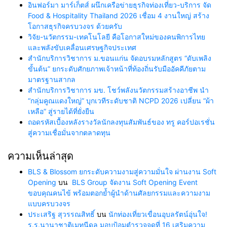
อินฟอร์มา มาร์เก็ตส์ ผนึกเครือข่ายธุรกิจท่องเที่ยว-บริการ จัด
Food & Hospitality Thailand 2026 เชื่อม 4 งานใหญ่ สร้าง
โอกาสธุรกิจครบวงจร ด้วยครับ
วิจัย-นวัตกรรม-เทคโนโลยี คือโอกาสใหม่ของคนพิการไทย
และพลังขับเคลื่อนเศรษฐกิจประเทศ
สำนักบริการวิชาการ ม.ขอนแก่น จัดอบรมหลักสูตร “ดับเพลิง
ขั้นต้น” ยกระดับศักยภาพเจ้าหน้าที่ท้องถิ่นรับมืออัคคีภัยตาม
มาตรฐานสากล
สำนักบริการวิชาการ มข. โชว์พลังนวัตกรรมสร้างอาชีพ นำ
“กลุ่มคูณแดงใหญ่” บุกเวทีระดับชาติ NCPD 2026 เปลี่ยน “ผ้า
เหลือ” สู่รายได้ที่ยั่งยืน
ถอดรหัสเบื้องหลังรางวัลนักลงทุนสัมพันธ์ของ ทรู คอร์ปอเรชั่น
สู่ความเชื่อมั่นจากตลาดทุน
ความเห็นล่าสุด
BLS & Blossom ยกระดับความงามสู่ความมั่นใจ ผ่านงาน Soft
Opening
บน
BLS Group จัดงาน Soft Opening Event
ขอบคุณคนไข้ พร้อมตอกย้ำผู้นำด้านศัลยกรรมและความงาม
แบบครบวงจร
ประเสริฐ สุวรรณสิทธิ์
บน
นักท่องเที่ยวเขื่อนอุบลรัตน์อุ่นใจ!
ร.ร.นานาชาติเมทนีดล มอบป้อมตำรวจจุดที่ 16 เสริมความ