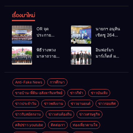
เรื่องมาใหม่
OR จุด
นายกฯ อนุทิน
ประกาย
เชิดชู 264
ศักยภาพ
กำนัน ผู้ใหญ่
เยาวชน ผ่าน
บ้านยอดเยี่ยม
พิธีวางพวง
อินฟอร์มา
กิจกรรม OR
มอบแหนบ
มาลาถวาย
มาร์เก็ตส์ ผนึก
Futsal Clinic
ทองคำ
ราชสักการะ
เครือข่าย
“รางวัล
เนื่องในวันรพี
ธุรกิจท่อง
เกียรติยศแห่ง
ประจำปี
เที่ยว-บริการ
การเสียสละ”
2569 และ
จัด Food &
Anti-Fake News
การศึกษา
การแข่งขัน
Hospitality
ขายบ้าน-ที่ดิน-อสังหาริมทรัพย์
ข่าวกีฬา
ข่าวบันเทิง
ฟุตบอลวันรพี
Thailand
เพื่อเชื่อม
2026 เชื่อม 4
ข่าวประจำวัน
ข่าวพลังงาน
ข่าวยานยนต์
ข่าวรอบทิศ
ความสัมพันธ์
งานใหญ่
อันดีของ
สร้างโอกาส
ข่าวรับสมัตรงาน
ข่าวเด่นท้องถิ่น
ข่าวเศรษฐกิจ
หน่วยงานใน
ธุรกิจครบ
กระบวนการ
วงจร ด้วยครับ
คลิปข่าว youtube
ติดต่อเรา
ท่องเที่ยวตามใจ
ยุติธรรม