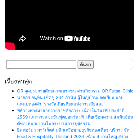
ค้นหา
สำหรับ:
เรื่องล่าสุด
OR จุดประกายศักยภาพเยาวชน ผ่านกิจกรรม OR Futsal Clinic
นายกฯ อนุทิน เชิดชู 264 กำนัน ผู้ใหญ่บ้านยอดเยี่ยม มอบ
แหนบทองคำ “รางวัลเกียรติยศแห่งการเสียสละ”
พิธีวางพวงมาลาถวายราชสักการะ เนื่องในวันรพี ประจำปี
2569 และการแข่งขันฟุตบอลวันรพี เพื่อเชื่อมความสัมพันธ์อัน
ดีของหน่วยงานในกระบวนการยุติธรรม
อินฟอร์มา มาร์เก็ตส์ ผนึกเครือข่ายธุรกิจท่องเที่ยว-บริการ จัด
Food & Hospitality Thailand 2026 เชื่อม 4 งานใหญ่ สร้าง