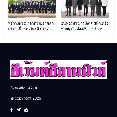
พิธีวางพวงมาลาถวายราชสัก
อินฟอร์มา มาร์เก็ตส์ ผนึกเครือ
การะ เนื่องในวันรพี ประจำปี
ข่ายธุรกิจท่องเที่ยว-บริการ จัด
2569 และการแข่งขันฟุตบอล
Food & Hospitality Thailand
วันรพี เพื่อเชื่อมความสัมพันธ์
2026 เชื่อม 4 งานใหญ่ สร้าง
อันดีของหน่วยงานใน
โอกาสธุรกิจครบวงจร ด้วย
กระบวนการยุติธรรม
ครับ
อีเว้นท์อีสานนิวส์
© copyright 2026