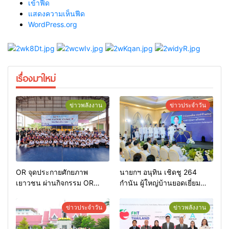
เข้าฟีด
แสดงความเห็นฟีด
WordPress.org
เรื่องมาใหม่
ข่าวพลังงาน
ข่าวประจำวัน
OR จุดประกายศักยภาพ
นายกฯ อนุทิน เชิดชู 264
เยาวชน ผ่านกิจกรรม OR
กำนัน ผู้ใหญ่บ้านยอดเยี่ยม
Futsal Clinic
มอบแหนบทองคำ “รางวัล
เกียรติยศแห่งการเสียสละ”
ข่าวประจำวัน
ข่าวพลังงาน