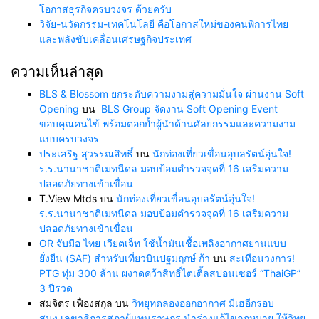
โอกาสธุรกิจครบวงจร ด้วยครับ
วิจัย-นวัตกรรม-เทคโนโลยี คือโอกาสใหม่ของคนพิการไทย
และพลังขับเคลื่อนเศรษฐกิจประเทศ
ความเห็นล่าสุด
BLS & Blossom ยกระดับความงามสู่ความมั่นใจ ผ่านงาน Soft
Opening
บน
BLS Group จัดงาน Soft Opening Event
ขอบคุณคนไข้ พร้อมตอกย้ำผู้นำด้านศัลยกรรมและความงาม
แบบครบวงจร
ประเสริฐ สุวรรณสิทธิ์
บน
นักท่องเที่ยวเขื่อนอุบลรัตน์อุ่นใจ!
ร.ร.นานาชาติเมทนีดล มอบป้อมตำรวจจุดที่ 16 เสริมความ
ปลอดภัยทางเข้าเขื่อน
T.View Mtds
บน
นักท่องเที่ยวเขื่อนอุบลรัตน์อุ่นใจ!
ร.ร.นานาชาติเมทนีดล มอบป้อมตำรวจจุดที่ 16 เสริมความ
ปลอดภัยทางเข้าเขื่อน
OR จับมือ ไทย เวียตเจ็ท ใช้น้ำมันเชื้อเพลิงอากาศยานแบบ
ยั่งยืน (SAF) สำหรับเที่ยวบินปฐมฤกษ์ ก้า
บน
สะเทือนวงการ!
PTG ทุ่ม 300 ล้าน ผงาดคว้าสิทธิ์ไตเติ้ลสปอนเซอร์ “ThaiGP”
3 ปีรวด
สมจิตร เฟื่องสกุล
บน
วิทยุทดลองออกอากาศ มีเฮอีกรอบ
สนง.เลขาธิการสภาผู้แทนราษฎร นำร่างแก้ไขกฎหมาย ให้วิทยุ