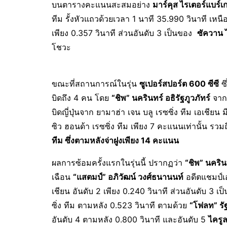
บนตารางคะแนนสะสมอย่าง
มาร์คุส ไรเตอร์แบร์เก
ทีม รั้งหัวแถวด้วยเวลา 1 นาที 35.990 วินาที เห
เพียง 0.357 วินาที ส่วนอันดับ 3 เป็นของ
ซัควาน ไ
โชวะ
ขณะที่สถานการณ์ในรุ่น
ซูเปอร์สปอร์ต 600 ซีซี
ซึ
บิดถึง 4 คน โดย
“ชิพ” นครินทร์ อธิรัฐภูวภัทร์
จาก 
บิดญี่ปุ่นจาก ยามาฮ่า เจน บลู เรซซิ่ง ทีม เอเชียน มี
ซิว ฮอนด้า เรซซิ่ง ทีม เพียง 7 คะแนนเท่านั้น รวม
ทีม ซึ่งตามหลังจ่าฝูงเพียง 14 คะแนน
ผลการซ้อมครั้งแรกในรุ่นนี้ ปรากฏว่า
“ชิพ” นคริน
เฉือน
“แสตมป์” อภิวัฒน์ วงศ์ธนานนท์
อดีตแชมป์เอ
เชียน อันดับ 2 เพียง 0.240 วินาที ส่วนอันดับ 3 เ
ซิ่ง ทีม ตามหลัง 0.523 วินาที ตามด้วย
“โฟลท” รัฐ
อันดับ 4 ตามหลัง 0.800 วินาที และอันดับ 5
ไครูล