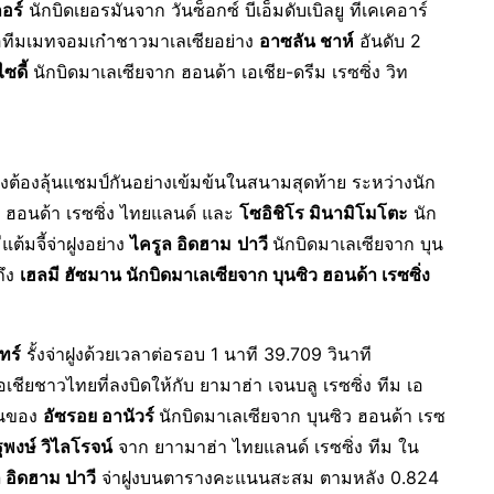
อร์
นักบิดเยอรมันจาก วันซ็อกซ์ บีเอ็มดับเบิลยู ทีเคเคอาร์
นือทีมเมทจอมเก๋าชาวมาเลเซียอย่าง
อาซลัน ชาห์
อันดับ 2
ซดี้
นักบิดมาเลเซียจาก ฮอนด้า เอเชีย-ดรีม เรซซิ่ง วิท
่งต้องลุ้นแชมป์กันอย่างเข้มข้นในสนามสุดท้าย ระหว่างนัก
ฮอนด้า เรซซิ่ง ไทยแลนด์ และ
โซอิชิโร มินามิโมโตะ
นัก
แต้มจี้จ่าฝูงอย่าง
ไครูล อิดฮาม
ปาวี
นักบิดมาเลเซียจาก บุน
ถึง
เฮลมี ฮัซมาน นักบิดมาเลเซียจาก บุนซิว ฮอนด้า เรซซิ่ง
ทร์
รั้งจ่าฝูงด้วยเวลาต่อรอบ 1 นาที 39.709 วินาที
เชียชาวไทยที่ลงบิดให้กับ ยามาฮ่า เจนบลู เรซซิ่ง ทีม เอ
ป็นของ
อัซรอย อานัวร์
นักบิดมาเลเซียจาก บุนซิว ฮอนด้า เรซ
พงษ์ วิไลโรจน์
จาก ยาามาฮ่า ไทยแลนด์ เรซซิ่ง ทีม ใน
 อิดฮาม ปาวี
จ่าฝูงบนตารางคะแนนสะสม ตามหลัง 0.824