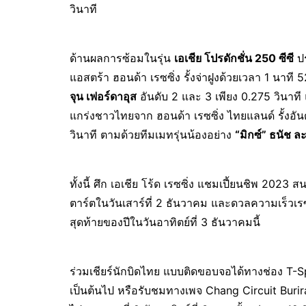
วินาที
ด้านผลการซ้อมในรุ่น
เอเชีย โปรดักชั่น 250 ซีซี
ป
แอสตร้า ฮอนด้า เรซซิ่ง รั้งจ่าฝูงด้วยเวลา 1 นาที
จุน เฟอร์ดาอุส
อันดับ 2 และ 3 เพียง 0.275 วินาที
แกร่งชาวไทยจาก ฮอนด้า เรซซิ่ง ไทยแลนด์ รั้งอ
วินาที ตามด้วยทีมเมทรุ่นน้องอย่าง
“มิกซ์” ธนัช ล
ทั้งนี้ ศึก เอเชีย โร้ด เรซซิ่ง แชมเปี้ยนชิพ 2023
ตาร์ตในวันเสาร์ที่ 2 ธันวาคม และดวลความเร็วเรซแ
สุดท้ายของปีในวันอาทิตย์ที่ 3 ธันวาคมนี้
ร่วมเชียร์นักบิดไทย แบบติดขอบจอได้ทางช่อง T-Sp
เป็นต้นไป หรือรับชมทางเพจ Chang Circuit Buriram 