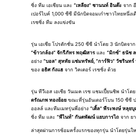
ซิ่ง ทีม เอเชียน และ
“เหลียง” ชานนท์ อินต๊ะ
จาก อี
เปอร์ไบค์ 1,000 ซีซี มีนักบิดจอมเก๋าชาวไทยหนึ่งเ
เรซซิ่ง ทีม ลงแข่งขัน
รุ่น เอเชีย โปรดักชั่น 250 ซีซี นำโดย 3 นักบิดจา
“
ข้าวกล้อง” จักรีภัทร พฤฒิสาร
และ
“มิกซ์” ธนัช 
อย่าง
“บอล” สุหทัย แช่มทรัพย์
, “
การ์ฟิว” วัชรินทร์
ของ
อธิศ กังแฮ
จาก วิคเตอร์ เรซซิ่ง ด้วย
รุ่น ทีวีเอส เอเชีย วันเมค เรซ แชมเปี้ยนชิพ นำโด
ดรัณภพ ทองย้อย
ขณะที่รุ่นอันเดอร์โบน 150 ซีซี
ออลล์ และทีมเมทรุ่นพี่อย่าง
“เติ้ล” พีระพงษ์ หลุยบุ
ซิ่ง ทีม และ
“พีไนท์” กันตพัฒน์ แยบการไถ
จาก ยาม
ล่าสุดผ่านการซ้อมครั้งแรกของทุกรุ่น นำโดยรุ่นให