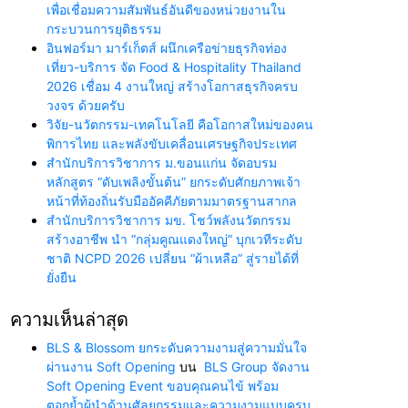
เพื่อเชื่อมความสัมพันธ์อันดีของหน่วยงานใน
กระบวนการยุติธรรม
อินฟอร์มา มาร์เก็ตส์ ผนึกเครือข่ายธุรกิจท่อง
เที่ยว-บริการ จัด Food & Hospitality Thailand
2026 เชื่อม 4 งานใหญ่ สร้างโอกาสธุรกิจครบ
วงจร ด้วยครับ
วิจัย-นวัตกรรม-เทคโนโลยี คือโอกาสใหม่ของคน
พิการไทย และพลังขับเคลื่อนเศรษฐกิจประเทศ
สำนักบริการวิชาการ ม.ขอนแก่น จัดอบรม
หลักสูตร “ดับเพลิงขั้นต้น” ยกระดับศักยภาพเจ้า
หน้าที่ท้องถิ่นรับมืออัคคีภัยตามมาตรฐานสากล
สำนักบริการวิชาการ มข. โชว์พลังนวัตกรรม
สร้างอาชีพ นำ “กลุ่มคูณแดงใหญ่” บุกเวทีระดับ
ชาติ NCPD 2026 เปลี่ยน “ผ้าเหลือ” สู่รายได้ที่
ยั่งยืน
ความเห็นล่าสุด
BLS & Blossom ยกระดับความงามสู่ความมั่นใจ
ผ่านงาน Soft Opening
บน
BLS Group จัดงาน
Soft Opening Event ขอบคุณคนไข้ พร้อม
ตอกย้ำผู้นำด้านศัลยกรรมและความงามแบบครบ