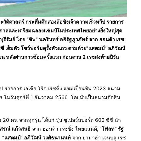
วัติศาสตร์ กระหึ่มศึกสองล้อชิงเจ้าความเร็วทวีป รายการ
ฤดูกาลและเตรียมฉลองแชมป์ในประเทศไทยอย่างยิ่งใหญ่สุด
.บุรีรัมย์ โดย “ชิพ” นครินทร์ อธิรัฐภูวภัทร์ จาก ฮอนด้า เรซ
ีซี เต็มตัว โชว์ฟอร์มดุรั้งหัวแถว ตามด้วย”แสตมป์” อภิวัฒน์
ียน หลังผ่านการซ้อมครั้งแรก ก่อนดวล 2 เรซส่งท้ายปีวัน
ป รายการ เอเชีย โร้ด เรซซิ่ง แชมเปี้ยนชิพ 2023 สนาม
ร ในวันศุกร์ที่ 1 ธันวาคม 2566 โดยนับเป็นสนามตัดสิน
 20 คน จากทุกรุ่น ได้แก่ รุ่น ซูเปอร์สปอร์ต 600 ซีซี นำ
สรณ์ แก้วสนธิ
จาก ฮอนด้า เรซซิ่ง ไทยแลนด์
, “
โฟลท” รัฐ
,
“
แสตมป์” อภิวัฒน์ วงศ์ธนานนท์
จาก ยามาฮ่า เจนบลู เรซ