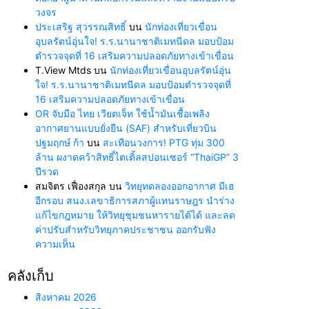
วงจร
ประเสริฐ สุวรรณสิทธิ์
บน
นักท่องเที่ยวเขื่อน
อุบลรัตน์อุ่นใจ! ร.ร.นานาชาติเมทนีดล มอบป้อม
ตำรวจจุดที่ 16 เสริมความปลอดภัยทางเข้าเขื่อน
T.View Mtds
บน
นักท่องเที่ยวเขื่อนอุบลรัตน์อุ่น
ใจ! ร.ร.นานาชาติเมทนีดล มอบป้อมตำรวจจุดที่
16 เสริมความปลอดภัยทางเข้าเขื่อน
OR จับมือ ไทย เวียตเจ็ท ใช้น้ำมันเชื้อเพลิง
อากาศยานแบบยั่งยืน (SAF) สำหรับเที่ยวบิน
ปฐมฤกษ์ ก้า
บน
สะเทือนวงการ! PTG ทุ่ม 300
ล้าน ผงาดคว้าสิทธิ์ไตเติ้ลสปอนเซอร์ “ThaiGP” 3
ปีรวด
สมจิตร เฟื่องสกุล
บน
วิทยุทดลองออกอากาศ มีเฮ
อีกรอบ สนง.เลขาธิการสภาผู้แทนราษฎร นำร่าง
แก้ไขกฎหมาย ให้วิทยุชุมชนหารายได้ได้ และลด
ค่าปรับสำหรับวิทยุภาคประชาชน ออกรับฟัง
ความเห็น
คลังเก็บ
สิงหาคม 2026