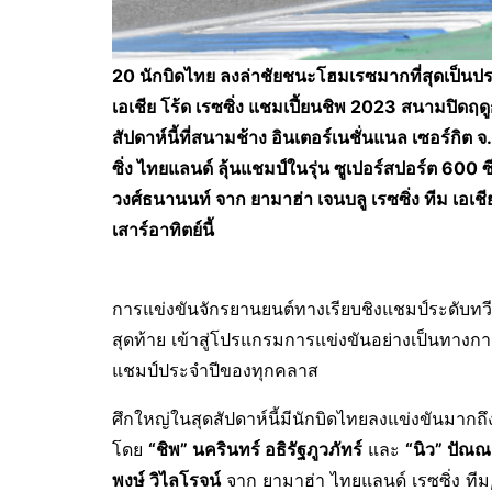
20 นักบิดไทย ลงล่าชัยชนะโฮมเรซมากที่สุดเป็นประ
เอเชีย โร้ด เรซซิ่ง แชมเปี้ยนชิพ 2023 สนามปิด
สัปดาห์นี้ที่สนามช้าง อินเตอร์เนชั่นแนล เซอร์กิต จ
ซิ่ง ไทยแลนด์ ลุ้นแชมป์ในรุ่น ซูเปอร์สปอร์ต 600 ซ
วงศ์ธนานนท์ จาก ยามาฮ่า เจนบลู เรซซิ่ง ทีม เอเช
เสาร์อาทิตย์นี้
การแข่งขันจักรยานยนต์ทางเรียบชิงแชมป์ระดับทวี
สุดท้าย เข้าสู่โปรแกรมการแข่งขันอย่างเป็นทางกา
แชมป์ประจำปีของทุกคลาส
ศึกใหญ่ในสุดสัปดาห์นี้มีนักบิดไทยลงแข่งขันมากถึง
โดย
“ชิพ” นครินทร์ อธิรัฐภูวภัทร์
และ
“นิว” ปัณณ
พงษ์ วิไลโรจน์
จาก ยามาฮ่า ไทยแลนด์ เรซซิ่ง ทีม