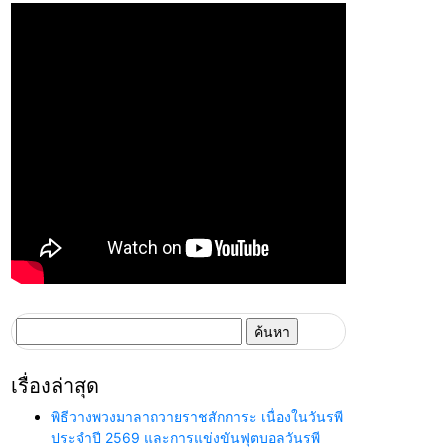
ค้นหา
สำหรับ:
เรื่องล่าสุด
พิธีวางพวงมาลาถวายราชสักการะ เนื่องในวันรพี
ประจำปี 2569 และการแข่งขันฟุตบอลวันรพี