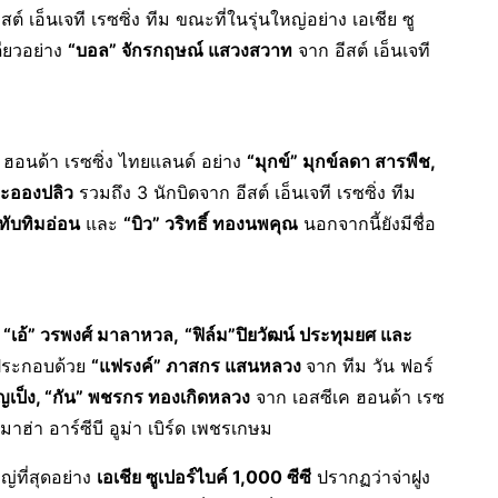
สต์ เอ็นเจที เรซซิ่ง ทีม ขณะที่ในรุ่นใหญ่อย่าง เอเชีย ซู
ดียวอย่าง
“บอล” จักรกฤษณ์ แสวงสวาท
จาก อีสต์ เอ็นเจที
ก ฮอนด้า เรซซิ่ง ไทยแลนด์ อย่าง
“มุกข์” มุกข์ลดา สารพืช
,
ละอองปลิว
รวมถึง 3 นักบิดจาก อีสต์ เอ็นเจที เรซซิ่ง ทีม
 ทับทิมอ่อน
และ
“บิว” วริทธิ์ ทองนพคุณ
นอกจากนี้ยังมีชื่อ
ย
“เอ้” วรพงศ์ มาลาหวล
,
“
ฟิล์ม”ปิยวัฒน์ ประทุมยศ และ
 ประกอบด้วย
“แฟรงค์” ภาสกร แสนหลวง
จาก ทีม วัน ฟอร์
ญเป็ง
, “
กัน” พชรกร ทองเกิดหลวง
จาก เอสซีเค ฮอนด้า เรซ
าฮ่า อาร์ซีบี อูม่า เบิร์ด เพชรเกษม
ญ่ที่สุดอย่าง
เอเชีย ซูเปอร์ไบค์ 1,000 ซีซี
ปรากฏว่าจ่าฝูง