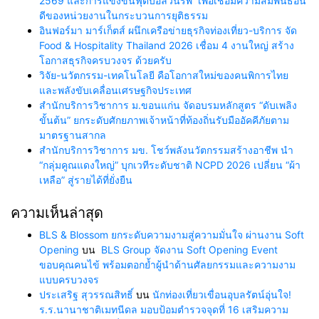
2569 และการแข่งขันฟุตบอลวันรพี เพื่อเชื่อมความสัมพันธ์อัน
ดีของหน่วยงานในกระบวนการยุติธรรม
อินฟอร์มา มาร์เก็ตส์ ผนึกเครือข่ายธุรกิจท่องเที่ยว-บริการ จัด
Food & Hospitality Thailand 2026 เชื่อม 4 งานใหญ่ สร้าง
โอกาสธุรกิจครบวงจร ด้วยครับ
วิจัย-นวัตกรรม-เทคโนโลยี คือโอกาสใหม่ของคนพิการไทย
และพลังขับเคลื่อนเศรษฐกิจประเทศ
สำนักบริการวิชาการ ม.ขอนแก่น จัดอบรมหลักสูตร “ดับเพลิง
ขั้นต้น” ยกระดับศักยภาพเจ้าหน้าที่ท้องถิ่นรับมืออัคคีภัยตาม
มาตรฐานสากล
สำนักบริการวิชาการ มข. โชว์พลังนวัตกรรมสร้างอาชีพ นำ
“กลุ่มคูณแดงใหญ่” บุกเวทีระดับชาติ NCPD 2026 เปลี่ยน “ผ้า
เหลือ” สู่รายได้ที่ยั่งยืน
ความเห็นล่าสุด
BLS & Blossom ยกระดับความงามสู่ความมั่นใจ ผ่านงาน Soft
Opening
บน
BLS Group จัดงาน Soft Opening Event
ขอบคุณคนไข้ พร้อมตอกย้ำผู้นำด้านศัลยกรรมและความงาม
แบบครบวงจร
ประเสริฐ สุวรรณสิทธิ์
บน
นักท่องเที่ยวเขื่อนอุบลรัตน์อุ่นใจ!
ร.ร.นานาชาติเมทนีดล มอบป้อมตำรวจจุดที่ 16 เสริมความ