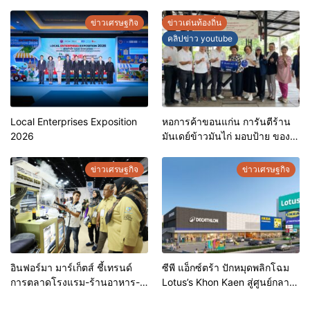
สำคัญสู่การยุติวัณโรคใน
Outlets ช้อปครบทุกสไตล์ พร้อม
ประเทศไทย
ดีลพิเศษลดสูงสุด 70%
ข่าวเศรษฐกิจ
ข่าวเด่นท้องถิ่น
คลิปข่าว youtube
Local Enterprises Exposition
หอการค้าขอนแก่น การันตีร้าน
2026
มันเดย์ข้าวมันไก่ มอบป้าย ของดี
ขอนแก่น ประจำปี 2569 เชิดชูผู้
ประกอบการคุณภาพ ยกระดับ
ข่าวเศรษฐกิจ
ข่าวเศรษฐกิจ
มาตรฐาน สร้างความเชื่อมั่นให้ผู้
บริโภค
อินฟอร์มา มาร์เก็ตส์ ชี้เทรนด์
ซีพี แอ็กซ์ตร้า ปักหมุดพลิกโฉม
การตลาดโรงแรม-ร้านอาหาร-
Lotus’s Khon Kaen สู่ศูนย์กลาง
ธุรกิจบริการ ชูสุขอนามัยสีเขียว-
การใช้ชีวิตแห่งใหม่ของภูมิภาค