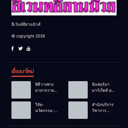
อีเว้นท์อีสานนิวส์
© copyright 2026
เรื่องมาใหม่
พิธีวางพวง
อินฟอร์มา
มาลาถวาย
มาร์เก็ตส์ ผนึก
ราชสักการะ
เครือข่าย
เนื่องในวันรพี
ธุรกิจท่อง
วิจัย-
สำนักบริการ
ประจำปี
เที่ยว-บริการ
นวัตกรรม-
วิชาการ
2569 และ
จัด Food &
เทคโนโลยี
ม.ขอนแก่น
การแข่งขัน
Hospitality
คือโอกาสใหม่
จัดอบรม
ฟุตบอลวันรพี
Thailand