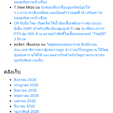
ปลอดภัยทางเข้าเขื่อน
T.View Mtds
บน
นักท่องเที่ยวเขื่อนอุบลรัตน์อุ่นใจ!
ร.ร.นานาชาติเมทนีดล มอบป้อมตำรวจจุดที่ 16 เสริมความ
ปลอดภัยทางเข้าเขื่อน
OR จับมือ ไทย เวียตเจ็ท ใช้น้ำมันเชื้อเพลิงอากาศยานแบบ
ยั่งยืน (SAF) สำหรับเที่ยวบินปฐมฤกษ์ ก้า
บน
สะเทือนวงการ!
PTG ทุ่ม 300 ล้าน ผงาดคว้าสิทธิ์ไตเติ้ลสปอนเซอร์ “ThaiGP”
3 ปีรวด
สมจิตร เฟื่องสกุล
บน
วิทยุทดลองออกอากาศ มีเฮอีกรอบ
สนง.เลขาธิการสภาผู้แทนราษฎร นำร่างแก้ไขกฎหมาย ให้วิทยุ
ชุมชนหารายได้ได้ และลดค่าปรับสำหรับวิทยุภาคประชาชน
ออกรับฟังความเห็น
คลังเก็บ
สิงหาคม 2026
กรกฎาคม 2026
มิถุนายน 2026
พฤษภาคม 2026
เมษายน 2026
มีนาคม 2026
กุมภาพันธ์ 2026