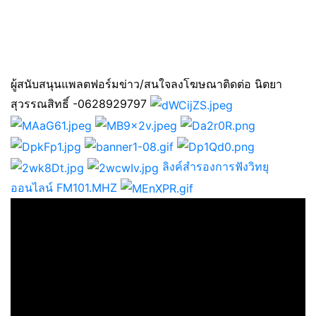
ผู้สนับสนุนแพลตฟอร์มข่าว/สนใจลงโฆษณาติดต่อ นิตยา
สุวรรณสิทธิ์ -0628929797
ลิงค์สำรองการฟังวิทยุ
ออนไลน์ FM101.MHZ