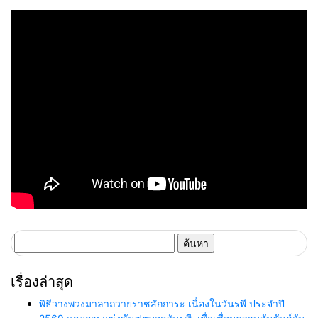
เทคโนโลยีอัจฉริยะ พลิกหลังบ้าน
เดินหน้ายุทธศาสตร์ “Happy
เป็นจุดขายใหม่ เผยงาน Food &
Mall” ดึงพันธมิตรระดับโลก IKEA
Hospitality Thailand 2026
เปิดบริการแห่งแรกในภาคอีสาน
เตรียมขนทัพโซลูชันด้านสุข
อนามัยล่าสุดร่วมโชว์
ค้นหา
สำหรับ:
เรื่องล่าสุด
พิธีวางพวงมาลาถวายราชสักการะ เนื่องในวันรพี ประจำปี