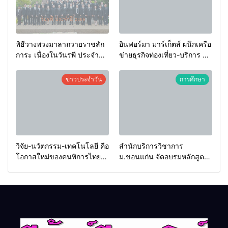
พิธีวางพวงมาลาถวายราชสัก
อินฟอร์มา มาร์เก็ตส์ ผนึกเครือ
การะ เนื่องในวันรพี ประจำปี
ข่ายธุรกิจท่องเที่ยว-บริการ จัด
2569 และการแข่งขันฟุตบอล
Food & Hospitality Thailand
วันรพี เพื่อเชื่อมความสัมพันธ์
2026 เชื่อม 4 งานใหญ่ สร้าง
ข่าวประจำวัน
การศึกษา
อันดีของหน่วยงานใน
โอกาสธุรกิจครบวงจร ด้วย
กระบวนการยุติธรรม
ครับ
วิจัย-นวัตกรรม-เทคโนโลยี คือ
สำนักบริการวิชาการ
โอกาสใหม่ของคนพิการไทย
ม.ขอนแก่น จัดอบรมหลักสูตร
และพลังขับเคลื่อนเศรษฐกิจ
“ดับเพลิงขั้นต้น” ยกระดับ
ประเทศ
ศักยภาพเจ้าหน้าที่ท้องถิ่น
รับมืออัคคีภัยตามมาตรฐาน
สากล