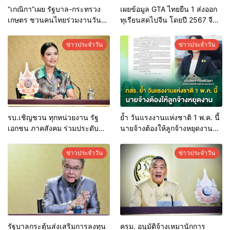
“เกณิกา”เผย รัฐบาล-กระทรวง
เผยข้อมูล GTA ไทยยืน 1 ส่งออก
เกษตร ชวนคนไทยร่วมงานวัน
ทุเรียนสดไปจีน โดยปี 2567 จีน
ข้าวและชาวนาแห่งชาติ ด้วย
นำเข้าจากไทย กว่า 1 แสนตัน
สำนึกในพระมหากรุณาธิคุณ 4-6
เป็นมูลค่า 717 ล้านดอลลาร์ และ
ข่าวประจำวัน
ข่าวประจำวัน
มิ.ย.นี้
มีแนวโน้มเพิ่มขึ้นต่อเนื่อง
รบ.เชิญชวน ทุกหน่วยงาน รัฐ
ย้ำ วันแรงงานแห่งชาติ 1 พ.ค. นี้
เอกชน ภาคสังคม ร่วมประดับ
นายจ้างต้องให้ลูกจ้างหยุดงาน
ธงชาติ พระบรมฉายาลักษณ์
และจ่ายค่าจ้างปกติ
พระบาทสมเด็จพระเจ้าอยู่หัว
ข่าวประจำวัน
ข่าวประจำวัน
และพระฉายาลักษณ์สมเด็จพระ
นางเจ้าฯ พระบรมราชินี
รัฐบาลกระตุ้นส่งเสริมการลงทุน
ครม. อนุมัติจ้างเหมานักการ