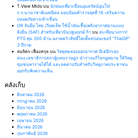
T.View Mtds
บน
นักท่องเที่ยวเขื่อนอุบลรัตน์อุ่นใจ!
ร.ร.นานาชาติเมทนีดล มอบป้อมตำรวจจุดที่ 16 เสริมความ
ปลอดภัยทางเข้าเขื่อน
OR จับมือ ไทย เวียตเจ็ท ใช้น้ำมันเชื้อเพลิงอากาศยานแบบ
ยั่งยืน (SAF) สำหรับเที่ยวบินปฐมฤกษ์ ก้า
บน
สะเทือนวงการ!
PTG ทุ่ม 300 ล้าน ผงาดคว้าสิทธิ์ไตเติ้ลสปอนเซอร์ “ThaiGP”
3 ปีรวด
สมจิตร เฟื่องสกุล
บน
วิทยุทดลองออกอากาศ มีเฮอีกรอบ
สนง.เลขาธิการสภาผู้แทนราษฎร นำร่างแก้ไขกฎหมาย ให้วิทยุ
ชุมชนหารายได้ได้ และลดค่าปรับสำหรับวิทยุภาคประชาชน
ออกรับฟังความเห็น
คลังเก็บ
สิงหาคม 2026
กรกฎาคม 2026
มิถุนายน 2026
พฤษภาคม 2026
เมษายน 2026
มีนาคม 2026
กุมภาพันธ์ 2026