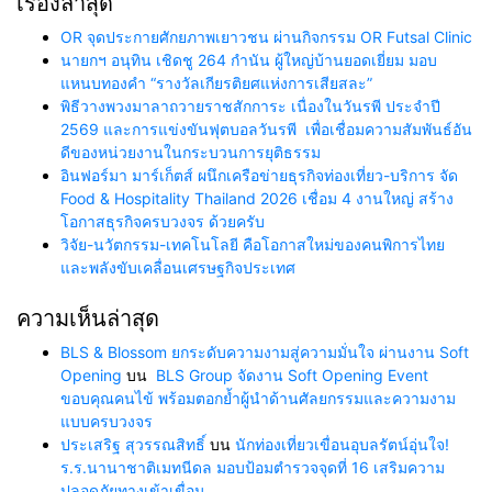
เรื่องล่าสุด
OR จุดประกายศักยภาพเยาวชน ผ่านกิจกรรม OR Futsal Clinic
นายกฯ อนุทิน เชิดชู 264 กำนัน ผู้ใหญ่บ้านยอดเยี่ยม มอบ
แหนบทองคำ “รางวัลเกียรติยศแห่งการเสียสละ”
พิธีวางพวงมาลาถวายราชสักการะ เนื่องในวันรพี ประจำปี
2569 และการแข่งขันฟุตบอลวันรพี เพื่อเชื่อมความสัมพันธ์อัน
ดีของหน่วยงานในกระบวนการยุติธรรม
อินฟอร์มา มาร์เก็ตส์ ผนึกเครือข่ายธุรกิจท่องเที่ยว-บริการ จัด
Food & Hospitality Thailand 2026 เชื่อม 4 งานใหญ่ สร้าง
โอกาสธุรกิจครบวงจร ด้วยครับ
วิจัย-นวัตกรรม-เทคโนโลยี คือโอกาสใหม่ของคนพิการไทย
และพลังขับเคลื่อนเศรษฐกิจประเทศ
ความเห็นล่าสุด
BLS & Blossom ยกระดับความงามสู่ความมั่นใจ ผ่านงาน Soft
Opening
บน
BLS Group จัดงาน Soft Opening Event
ขอบคุณคนไข้ พร้อมตอกย้ำผู้นำด้านศัลยกรรมและความงาม
แบบครบวงจร
ประเสริฐ สุวรรณสิทธิ์
บน
นักท่องเที่ยวเขื่อนอุบลรัตน์อุ่นใจ!
ร.ร.นานาชาติเมทนีดล มอบป้อมตำรวจจุดที่ 16 เสริมความ
ปลอดภัยทางเข้าเขื่อน