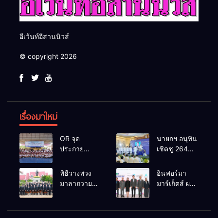
อีเว้นท์อีสานนิวส์
© copyright 2026
เรื่องมาใหม่
OR จุด
นายกฯ อนุทิน
ประกาย
เชิดชู 264
ศักยภาพ
กำนัน ผู้ใหญ่
เยาวชน ผ่าน
บ้านยอดเยี่ยม
พิธีวางพวง
อินฟอร์มา
กิจกรรม OR
มอบแหนบ
มาลาถวาย
มาร์เก็ตส์ ผนึก
Futsal Clinic
ทองคำ
ราชสักการะ
เครือข่าย
“รางวัล
เนื่องในวันรพี
ธุรกิจท่อง
เกียรติยศแห่ง
ประจำปี
เที่ยว-บริการ