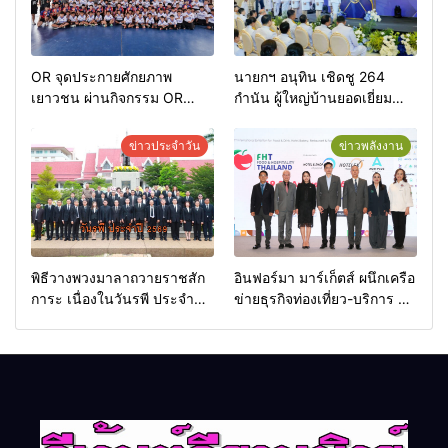
OR จุดประกายศักยภาพ
นายกฯ อนุทิน เชิดชู 264
เยาวชน ผ่านกิจกรรม OR
กำนัน ผู้ใหญ่บ้านยอดเยี่ยม
Futsal Clinic
มอบแหนบทองคำ “รางวัล
เกียรติยศแห่งการเสียสละ”
ข่าวประจำวัน
ข่าวพลังงาน
พิธีวางพวงมาลาถวายราชสัก
อินฟอร์มา มาร์เก็ตส์ ผนึกเครือ
การะ เนื่องในวันรพี ประจำปี
ข่ายธุรกิจท่องเที่ยว-บริการ จัด
2569 และการแข่งขันฟุตบอล
Food & Hospitality Thailand
วันรพี เพื่อเชื่อมความสัมพันธ์
2026 เชื่อม 4 งานใหญ่ สร้าง
อันดีของหน่วยงานใน
โอกาสธุรกิจครบวงจร ด้วย
กระบวนการยุติธรรม
ครับ