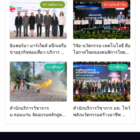
ข่าวพลังงาน
ข่าวประจำวัน
อินฟอร์มา มาร์เก็ตส์ ผนึกเครือ
วิจัย-นวัตกรรม-เทคโนโลยี คือ
ข่ายธุรกิจท่องเที่ยว-บริการ จัด
โอกาสใหม่ของคนพิการไทย
Food & Hospitality Thailand
และพลังขับเคลื่อนเศรษฐกิจ
2026 เชื่อม 4 งานใหญ่ สร้าง
ประเทศ
การศึกษา
การศึกษา
โอกาสธุรกิจครบวงจร ด้วย
ครับ
สำนักบริการวิชาการ
สำนักบริการวิชาการ มข. โชว์
ม.ขอนแก่น จัดอบรมหลักสูตร
พลังนวัตกรรมสร้างอาชีพ นำ
“ดับเพลิงขั้นต้น” ยกระดับ
“กลุ่มคูณแดงใหญ่” บุกเวที
ศักยภาพเจ้าหน้าที่ท้องถิ่น
ระดับชาติ NCPD 2026
รับมืออัคคีภัยตามมาตรฐาน
เปลี่ยน “ผ้าเหลือ” สู่รายได้ที่