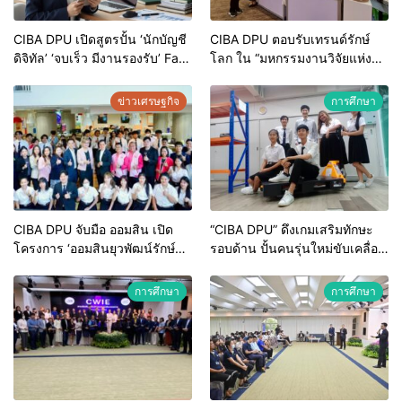
CIBA DPU เปิดสูตรปั้น ‘นักบัญชี
CIBA DPU ตอบรับเทรนด์รักษ์
ดิจิทัล’ ‘จบเร็ว มีงานรองรับ’ Fast
โลก ใน “มหกรรมงานวิจัยแห่ง
Track ครบทุกการเรียนรู้ผู้เรียน-
ชาติ 2568”ชูผลิตภัณฑ์จากเศษ
โลกธุรกิจ
ผ้า ภายใต้แนวคิด ‘Zero Waste’
ข่าวเศรษฐกิจ
การศึกษา
CIBA DPU จับมือ ออมสิน เปิด
“CIBA DPU” ดึงเกมเสริมทักษะ
โครงการ ‘ออมสินยุวพัฒน์รักษ์ถิ่น
รอบด้าน ปั้นคนรุ่นใหม่ขับเคลื่อน
2568’ ปีที่ 7 หนุนนักศึกษาลงพื้น
ธุรกิจโลจิสติกส์และโซ่อุปทาน
ที่ นนทบุรี-นครปฐม พลิกโฉม
การศึกษา
การศึกษา
ผลิตภัณฑ์ชุมชน สร้างความ
ยั่งยืนทางเศรษฐกิจฐานราก