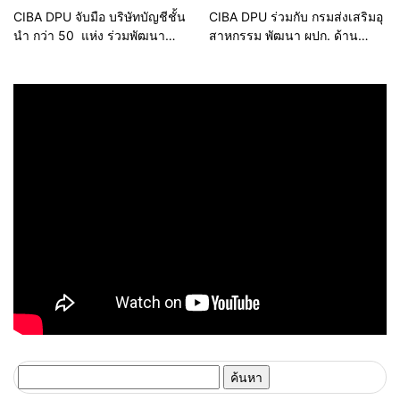
CIBA DPU จับมือ บริษัทบัญชีชั้น
CIBA DPU ร่วมกับ กรมส่งเสริมอุ
นำ กว่า 50 แห่ง ร่วมพัฒนา
สาหกรรม พัฒนา ผปก. ด้าน
ทักษะนักศึกษา ภายใต้
บริหารจัดการโลจิสติกส์-จัดการ
โครงการ CWIE ด้าน ผปก.ชี้
สินค้าคงคลังให้มีประสิทธิภาพ
ตลาดแรงงานสายอาชีพบัญชียังมี
อย่างยั่งยืน สอดรับกับตลาด
ความต้องการสูง
อีคอมเมิร์ซ นำร่องใน 5 บริษัท 4
อุตสาหกรรม
ค้นหา
สำหรับ: