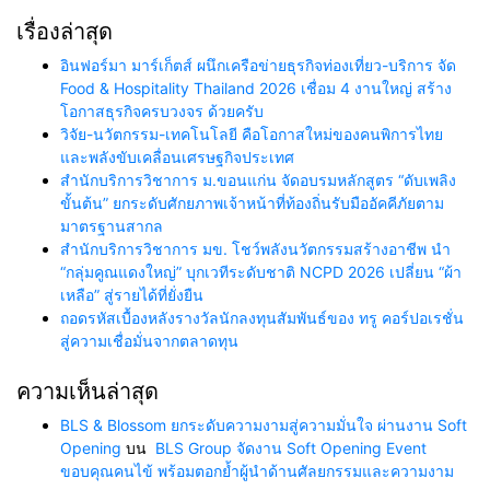
เรื่องล่าสุด
อินฟอร์มา มาร์เก็ตส์ ผนึกเครือข่ายธุรกิจท่องเที่ยว-บริการ จัด
Food & Hospitality Thailand 2026 เชื่อม 4 งานใหญ่ สร้าง
โอกาสธุรกิจครบวงจร ด้วยครับ
วิจัย-นวัตกรรม-เทคโนโลยี คือโอกาสใหม่ของคนพิการไทย
และพลังขับเคลื่อนเศรษฐกิจประเทศ
สำนักบริการวิชาการ ม.ขอนแก่น จัดอบรมหลักสูตร “ดับเพลิง
ขั้นต้น” ยกระดับศักยภาพเจ้าหน้าที่ท้องถิ่นรับมืออัคคีภัยตาม
มาตรฐานสากล
สำนักบริการวิชาการ มข. โชว์พลังนวัตกรรมสร้างอาชีพ นำ
“กลุ่มคูณแดงใหญ่” บุกเวทีระดับชาติ NCPD 2026 เปลี่ยน “ผ้า
เหลือ” สู่รายได้ที่ยั่งยืน
ถอดรหัสเบื้องหลังรางวัลนักลงทุนสัมพันธ์ของ ทรู คอร์ปอเรชั่น
สู่ความเชื่อมั่นจากตลาดทุน
ความเห็นล่าสุด
BLS & Blossom ยกระดับความงามสู่ความมั่นใจ ผ่านงาน Soft
Opening
บน
BLS Group จัดงาน Soft Opening Event
ขอบคุณคนไข้ พร้อมตอกย้ำผู้นำด้านศัลยกรรมและความงาม