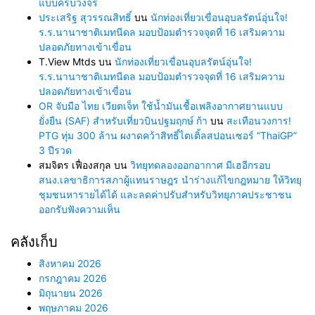
แบบครบวงจร
ประเสริฐ สุวรรณสิทธิ์
บน
นักท่องเที่ยวเขื่อนอุบลรัตน์อุ่นใจ!
ร.ร.นานาชาติเมทนีดล มอบป้อมตำรวจจุดที่ 16 เสริมความ
ปลอดภัยทางเข้าเขื่อน
T.View Mtds
บน
นักท่องเที่ยวเขื่อนอุบลรัตน์อุ่นใจ!
ร.ร.นานาชาติเมทนีดล มอบป้อมตำรวจจุดที่ 16 เสริมความ
ปลอดภัยทางเข้าเขื่อน
OR จับมือ ไทย เวียตเจ็ท ใช้น้ำมันเชื้อเพลิงอากาศยานแบบ
ยั่งยืน (SAF) สำหรับเที่ยวบินปฐมฤกษ์ ก้า
บน
สะเทือนวงการ!
PTG ทุ่ม 300 ล้าน ผงาดคว้าสิทธิ์ไตเติ้ลสปอนเซอร์ “ThaiGP”
3 ปีรวด
สมจิตร เฟื่องสกุล
บน
วิทยุทดลองออกอากาศ มีเฮอีกรอบ
สนง.เลขาธิการสภาผู้แทนราษฎร นำร่างแก้ไขกฎหมาย ให้วิทยุ
ชุมชนหารายได้ได้ และลดค่าปรับสำหรับวิทยุภาคประชาชน
ออกรับฟังความเห็น
คลังเก็บ
สิงหาคม 2026
กรกฎาคม 2026
มิถุนายน 2026
พฤษภาคม 2026