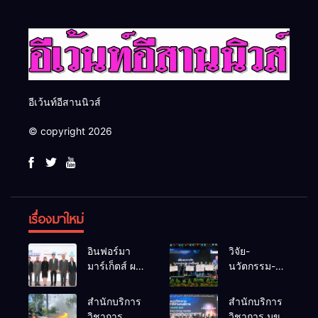
สากล
ยั่งยืน
อีเว้นท์อีสานนิวส์
© copyright 2026
เรื่องมาใหม่
อินฟอร์มา
วิจัย-
มาร์เก็ตส์ ผนึก
นวัตกรรม-
เครือข่าย
เทคโนโลยี
ธุรกิจท่อง
คือโอกาสใหม่
สำนักบริการ
สำนักบริการ
เที่ยว-บริการ
ของคนพิการ
วิชาการ
วิชาการ มข.