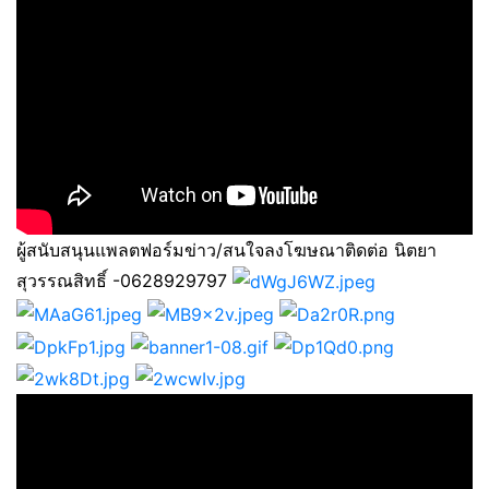
ผู้สนับสนุนแพลตฟอร์มข่าว/สนใจลงโฆษณาติดต่อ นิตยา
สุวรรณสิทธิ์ -0628929797