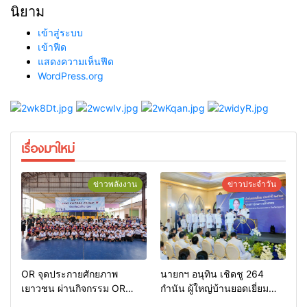
นิยาม
เข้าสู่ระบบ
เข้าฟีด
แสดงความเห็นฟีด
WordPress.org
เรื่องมาใหม่
ข่าวพลังงาน
ข่าวประจำวัน
OR จุดประกายศักยภาพ
นายกฯ อนุทิน เชิดชู 264
เยาวชน ผ่านกิจกรรม OR
กำนัน ผู้ใหญ่บ้านยอดเยี่ยม
Futsal Clinic
มอบแหนบทองคำ “รางวัล