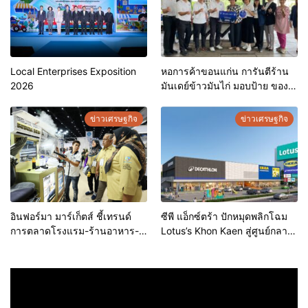
Local Enterprises Exposition
หอการค้าขอนแก่น การันตีร้าน
2026
มันเดย์ข้าวมันไก่ มอบป้าย ของดี
ขอนแก่น ประจำปี 2569 เชิดชูผู้
ประกอบการคุณภาพ ยกระดับ
ข่าวเศรษฐกิจ
ข่าวเศรษฐกิจ
มาตรฐาน สร้างความเชื่อมั่นให้ผู้
บริโภค
อินฟอร์มา มาร์เก็ตส์ ชี้เทรนด์
ซีพี แอ็กซ์ตร้า ปักหมุดพลิกโฉม
การตลาดโรงแรม-ร้านอาหาร-
Lotus’s Khon Kaen สู่ศูนย์กลาง
ธุรกิจบริการ ชูสุขอนามัยสีเขียว-
การใช้ชีวิตแห่งใหม่ของภูมิภาค
เทคโนโลยีอัจฉริยะ พลิกหลังบ้าน
เดินหน้ายุทธศาสตร์ “Happy
เป็นจุดขายใหม่ เผยงาน Food &
Mall” ดึงพันธมิตรระดับโลก IKEA
Hospitality Thailand 2026
เปิดบริการแห่งแรกในภาคอีสาน
เตรียมขนทัพโซลูชันด้านสุข