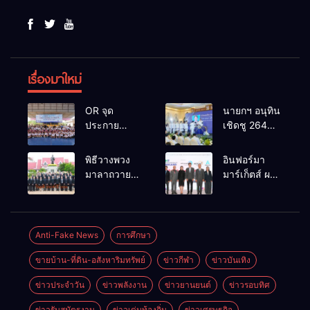
เรื่องมาใหม่
OR จุด
นายกฯ อนุทิน
ประกาย
เชิดชู 264
ศักยภาพ
กำนัน ผู้ใหญ่
เยาวชน ผ่าน
บ้านยอดเยี่ยม
พิธีวางพวง
อินฟอร์มา
กิจกรรม OR
มอบแหนบ
มาลาถวาย
มาร์เก็ตส์ ผนึก
Futsal Clinic
ทองคำ
ราชสักการะ
เครือข่าย
“รางวัล
เนื่องในวันรพี
ธุรกิจท่อง
เกียรติยศแห่ง
ประจำปี
เที่ยว-บริการ
การเสียสละ”
2569 และ
จัด Food &
Anti-Fake News
การศึกษา
การแข่งขัน
Hospitality
ขายบ้าน-ที่ดิน-อสังหาริมทรัพย์
ข่าวกีฬา
ข่าวบันเทิง
ฟุตบอลวันรพี
Thailand
เพื่อเชื่อม
2026 เชื่อม 4
ข่าวประจำวัน
ข่าวพลังงาน
ข่าวยานยนต์
ข่าวรอบทิศ
ความสัมพันธ์
งานใหญ่
อันดีของ
สร้างโอกาส
ข่าวรับสมัตรงาน
ข่าวเด่นท้องถิ่น
ข่าวเศรษฐกิจ