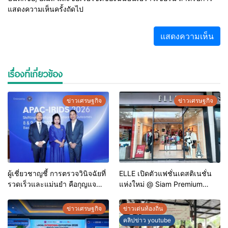
แสดงความเห็นครั้งถัดไป
เรื่องที่เกี่ยวข้อง
ข่าวเศรษฐกิจ
ข่าวเศรษฐกิจ
ผู้เชี่ยวชาญชี้ การตรวจวินิจฉัยที่
ELLE เปิดตัวแฟชั่นเดสติเนชั่น
รวดเร็วและแม่นยำ คือกุญแจ
แห่งใหม่ @ Siam Premium
สำคัญสู่การยุติวัณโรคใน
Outlets ช้อปครบทุกสไตล์ พร้อม
ประเทศไทย
ดีลพิเศษลดสูงสุด 70%
ข่าวเศรษฐกิจ
ข่าวเด่นท้องถิ่น
คลิปข่าว youtube