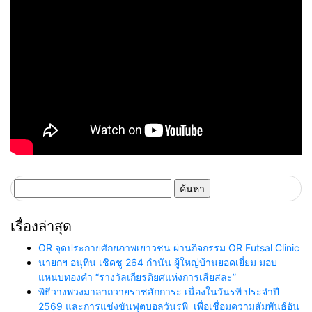
อนามัยล่าสุดร่วมโชว์
ค้นหา
สำหรับ:
เรื่องล่าสุด
OR จุดประกายศักยภาพเยาวชน ผ่านกิจกรรม OR Futsal Clinic
นายกฯ อนุทิน เชิดชู 264 กำนัน ผู้ใหญ่บ้านยอดเยี่ยม มอบ
แหนบทองคำ “รางวัลเกียรติยศแห่งการเสียสละ”
พิธีวางพวงมาลาถวายราชสักการะ เนื่องในวันรพี ประจำปี
2569 และการแข่งขันฟุตบอลวันรพี เพื่อเชื่อมความสัมพันธ์อัน