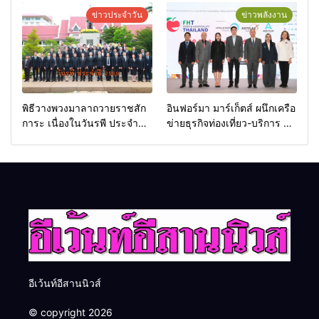
เกียรติยศแห่งการเสียสละ”
ข่าวประจำวัน
ข่าวพลังงาน
พิธีวางพวงมาลาถวายราชสัก
อินฟอร์มา มาร์เก็ตส์ ผนึกเครือ
การะ เนื่องในวันรพี ประจำปี
ข่ายธุรกิจท่องเที่ยว-บริการ จัด
2569 และการแข่งขันฟุตบอล
Food & Hospitality Thailand
วันรพี เพื่อเชื่อมความสัมพันธ์
2026 เชื่อม 4 งานใหญ่ สร้าง
อันดีของหน่วยงานใน
โอกาสธุรกิจครบวงจร ด้วย
กระบวนการยุติธรรม
ครับ
อีเว้นท์อีสานนิวส์
© copyright 2026