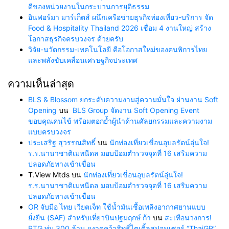
ดีของหน่วยงานในกระบวนการยุติธรรม
อินฟอร์มา มาร์เก็ตส์ ผนึกเครือข่ายธุรกิจท่องเที่ยว-บริการ จัด
Food & Hospitality Thailand 2026 เชื่อม 4 งานใหญ่ สร้าง
โอกาสธุรกิจครบวงจร ด้วยครับ
วิจัย-นวัตกรรม-เทคโนโลยี คือโอกาสใหม่ของคนพิการไทย
และพลังขับเคลื่อนเศรษฐกิจประเทศ
ความเห็นล่าสุด
BLS & Blossom ยกระดับความงามสู่ความมั่นใจ ผ่านงาน Soft
Opening
บน
BLS Group จัดงาน Soft Opening Event
ขอบคุณคนไข้ พร้อมตอกย้ำผู้นำด้านศัลยกรรมและความงาม
แบบครบวงจร
ประเสริฐ สุวรรณสิทธิ์
บน
นักท่องเที่ยวเขื่อนอุบลรัตน์อุ่นใจ!
ร.ร.นานาชาติเมทนีดล มอบป้อมตำรวจจุดที่ 16 เสริมความ
ปลอดภัยทางเข้าเขื่อน
T.View Mtds
บน
นักท่องเที่ยวเขื่อนอุบลรัตน์อุ่นใจ!
ร.ร.นานาชาติเมทนีดล มอบป้อมตำรวจจุดที่ 16 เสริมความ
ปลอดภัยทางเข้าเขื่อน
OR จับมือ ไทย เวียตเจ็ท ใช้น้ำมันเชื้อเพลิงอากาศยานแบบ
ยั่งยืน (SAF) สำหรับเที่ยวบินปฐมฤกษ์ ก้า
บน
สะเทือนวงการ!
PTG ทุ่ม 300 ล้าน ผงาดคว้าสิทธิ์ไตเติ้ลสปอนเซอร์ “ThaiGP”