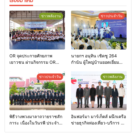
ข่าวพลังงาน
ข่าวประจำวัน
OR จุดประกายศักยภาพ
นายกฯ อนุทิน เชิดชู 264
เยาวชน ผ่านกิจกรรม OR
กำนัน ผู้ใหญ่บ้านยอดเยี่ยม
Futsal Clinic
มอบแหนบทองคำ “รางวัล
เกียรติยศแห่งการเสียสละ”
ข่าวประจำวัน
ข่าวพลังงาน
พิธีวางพวงมาลาถวายราชสัก
อินฟอร์มา มาร์เก็ตส์ ผนึกเครือ
การะ เนื่องในวันรพี ประจำปี
ข่ายธุรกิจท่องเที่ยว-บริการ จัด
2569 และการแข่งขันฟุตบอล
Food & Hospitality Thailand
วันรพี เพื่อเชื่อมความสัมพันธ์
2026 เชื่อม 4 งานใหญ่ สร้าง