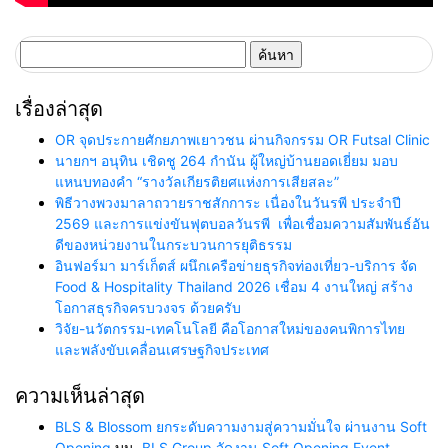
ค้นหา
สำหรับ:
เรื่องล่าสุด
OR จุดประกายศักยภาพเยาวชน ผ่านกิจกรรม OR Futsal Clinic
นายกฯ อนุทิน เชิดชู 264 กำนัน ผู้ใหญ่บ้านยอดเยี่ยม มอบ
แหนบทองคำ “รางวัลเกียรติยศแห่งการเสียสละ”
พิธีวางพวงมาลาถวายราชสักการะ เนื่องในวันรพี ประจำปี
2569 และการแข่งขันฟุตบอลวันรพี เพื่อเชื่อมความสัมพันธ์อัน
ดีของหน่วยงานในกระบวนการยุติธรรม
อินฟอร์มา มาร์เก็ตส์ ผนึกเครือข่ายธุรกิจท่องเที่ยว-บริการ จัด
Food & Hospitality Thailand 2026 เชื่อม 4 งานใหญ่ สร้าง
โอกาสธุรกิจครบวงจร ด้วยครับ
วิจัย-นวัตกรรม-เทคโนโลยี คือโอกาสใหม่ของคนพิการไทย
และพลังขับเคลื่อนเศรษฐกิจประเทศ
ความเห็นล่าสุด
BLS & Blossom ยกระดับความงามสู่ความมั่นใจ ผ่านงาน Soft
Opening
บน
BLS Group จัดงาน Soft Opening Event