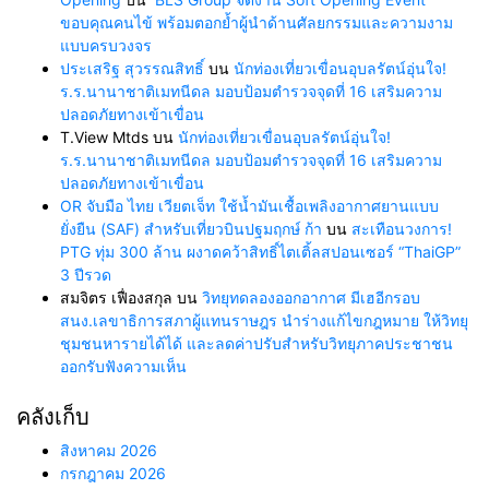
ขอบคุณคนไข้ พร้อมตอกย้ำผู้นำด้านศัลยกรรมและความงาม
แบบครบวงจร
ประเสริฐ สุวรรณสิทธิ์
บน
นักท่องเที่ยวเขื่อนอุบลรัตน์อุ่นใจ!
ร.ร.นานาชาติเมทนีดล มอบป้อมตำรวจจุดที่ 16 เสริมความ
ปลอดภัยทางเข้าเขื่อน
T.View Mtds
บน
นักท่องเที่ยวเขื่อนอุบลรัตน์อุ่นใจ!
ร.ร.นานาชาติเมทนีดล มอบป้อมตำรวจจุดที่ 16 เสริมความ
ปลอดภัยทางเข้าเขื่อน
OR จับมือ ไทย เวียตเจ็ท ใช้น้ำมันเชื้อเพลิงอากาศยานแบบ
ยั่งยืน (SAF) สำหรับเที่ยวบินปฐมฤกษ์ ก้า
บน
สะเทือนวงการ!
PTG ทุ่ม 300 ล้าน ผงาดคว้าสิทธิ์ไตเติ้ลสปอนเซอร์ “ThaiGP”
3 ปีรวด
สมจิตร เฟื่องสกุล
บน
วิทยุทดลองออกอากาศ มีเฮอีกรอบ
สนง.เลขาธิการสภาผู้แทนราษฎร นำร่างแก้ไขกฎหมาย ให้วิทยุ
ชุมชนหารายได้ได้ และลดค่าปรับสำหรับวิทยุภาคประชาชน
ออกรับฟังความเห็น
คลังเก็บ
สิงหาคม 2026
กรกฎาคม 2026