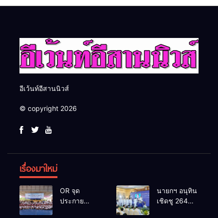
อันดีของหน่วยงานใน
โอกาสธุรกิจครบวงจร ด้วย
กระบวนการยุติธรรม
ครับ
อีเว้นท์อีสานนิวส์
© copyright 2026
เรื่องมาใหม่
OR จุด
นายกฯ อนุทิน
ประกาย
เชิดชู 264
ศักยภาพ
กำนัน ผู้ใหญ่